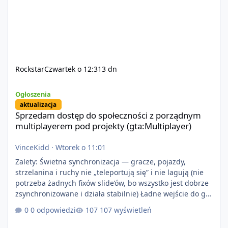
Rockstar
Czwartek o 12:31
3 dn
Sprzedam dostęp do społeczności z porządnym multiplayerem pod
Ogłoszenia
aktualizacja
Sprzedam dostęp do społeczności z porządnym
multiplayerem pod projekty (gta:Multiplayer)
VinceKidd
·
Wtorek o 11:01
Zalety: Świetna synchronizacja — gracze, pojazdy,
strzelanina i ruchy nie „teleportują się” i nie lagują (nie
potrzeba żadnych fixów slide’ów, bo wszystko jest dobrze
zsynchronizowane i działa stabilnie) Ładne wejście do gry
+ solidny antycheat na poziomie multiplayera Wygodne
0 odpowiedzi
107 wyświetleń
pisanie własnych modów i skryptów (wsparcie C# / JS /
C++ lub możliwość napisania własnego modułu) Cena: