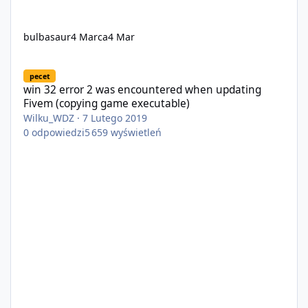
bulbasaur
4 Marca
4 Mar
win 32 error 2 was encountered when updating Fivem (copying 
pecet
win 32 error 2 was encountered when updating
Fivem (copying game executable)
Wilku_WDZ
·
7 Lutego 2019
0
odpowiedzi
5 659
wyświetleń