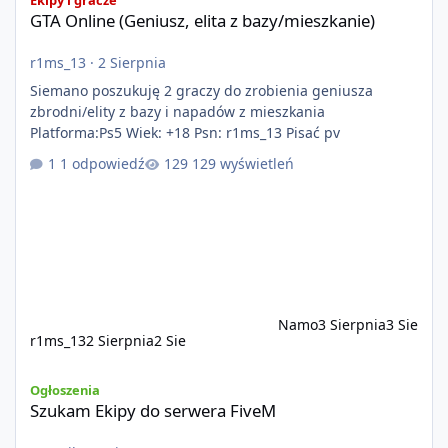
GTA Online (Geniusz, elita z bazy/mieszkanie)
r1ms_13
·
2 Sierpnia
Siemano poszukuję 2 graczy do zrobienia geniusza
zbrodni/elity z bazy i napadów z mieszkania
Platforma:Ps5 Wiek: +18 Psn: r1ms_13 Pisać pv
1 odpowiedź
129 wyświetleń
Namo
3 Sierpnia
3 Sie
r1ms_13
2 Sierpnia
2 Sie
Szukam Ekipy do serwera FiveM
Ogłoszenia
Szukam Ekipy do serwera FiveM