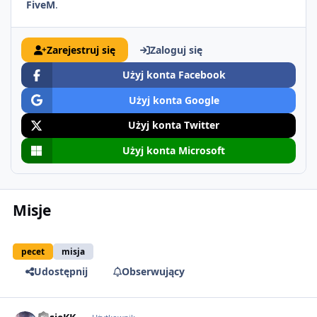
FiveM
.
Zarejestruj się
Zaloguj się
Użyj konta Facebook
Użyj konta Google
Użyj konta Twitter
Użyj konta Microsoft
Misje
pecet
misja
Udostępnij
Obserwujący
comment_5623