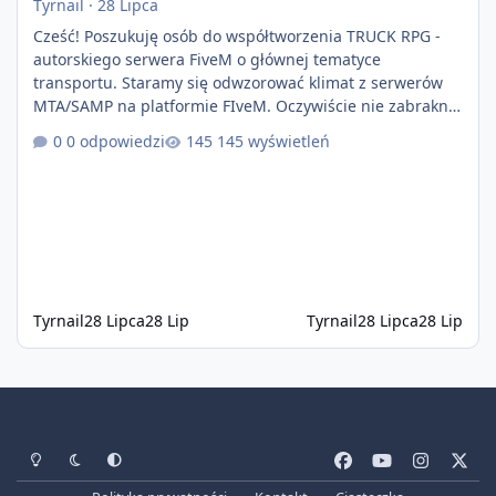
Tyrnail
·
28 Lipca
Cześć! Poszukuję osób do współtworzenia TRUCK RPG -
autorskiego serwera FiveM o głównej tematyce
transportu. Staramy się odwzorować klimat z serwerów
MTA/SAMP na platformie FIveM. Oczywiście nie zabraknie
kontentu dla graczy którzy chcą robić coś innego niż
0 odpowiedzi
145 wyświetleń
jeździć ciężarówką. Projekt tworzony jest od podstaw z
naciskiem na jakość wykonania, bezpieczeństwo,
optymalizację oraz długoterminowy rozwój. Nie bazujemy
na przypadkowo pobranych skryptach większość
systemów powstaje pod potrzeby serwer
Tyrnail
28 Lipca
28 Lip
Tyrnail
28 Lipca
28 Lip
Tryb jasny
Tryb ciemny
Preferencje systemowe
f
y
i
x
a
o
n