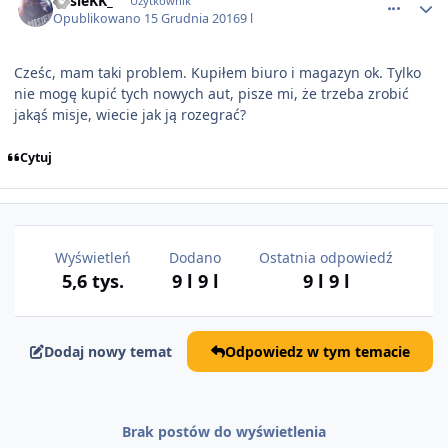
MisieKK_
Użytkownik
Opublikowano
15 Grudnia 2016
9 l
Cześc, mam taki problem. Kupiłem biuro i magazyn ok. Tylko
nie mogę kupić tych nowych aut, pisze mi, że trzeba zrobić
jakąś misje, wiecie jak ją rozegrać?
Cytuj
Wyświetleń
Dodano
Ostatnia odpowiedź
5,6 tys.
9 l
9 l
9 l
9 l
Dodaj nowy temat
Odpowiedz w tym temacie
Brak postów do wyświetlenia