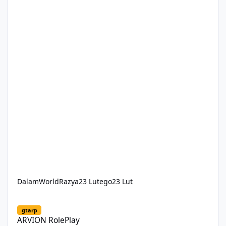
DalamWorldRazya
23 Lutego
23 Lut
ARVION RolePlay
gtarp
ARVION RolePlay