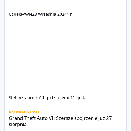
UzbekPAWN
23 Września 2024
1 r
StefenFrancisko
11 godzin temu
11 godz
Grand Theft Auto VI: Szersze spojrzenie już 27 sierpnia
Rockstar Games
Grand Theft Auto VI: Szersze spojrzenie już 27
sierpnia