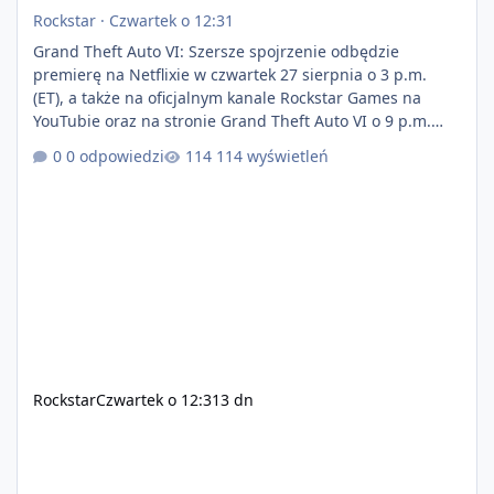
Rockstar
·
Czwartek o 12:31
Grand Theft Auto VI: Szersze spojrzenie odbędzie
premierę na Netflixie w czwartek 27 sierpnia o 3 p.m.
(ET), a także na oficjalnym kanale Rockstar Games na
YouTubie oraz na stronie Grand Theft Auto VI o 9 p.m.
(ET) 27 sierpnia. https://netflix.com/GTAVI Grand Theft
0 odpowiedzi
114 wyświetleń
Auto VI będzie dostępne 19 listopada na PlayStation 5
oraz Xbox Series X|S. Zamów przed premierą na stronie
https://www.rockstargames.com/VI.
Rockstar
Czwartek o 12:31
3 dn