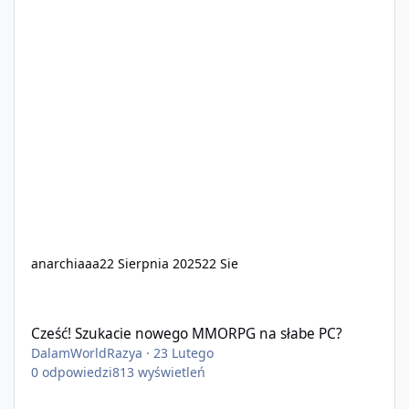
anarchiaaa
22 Sierpnia 2025
22 Sie
Cześć! Szukacie nowego MMORPG na słabe PC?
Cześć! Szukacie nowego MMORPG na słabe PC?
DalamWorldRazya
·
23 Lutego
0
odpowiedzi
813
wyświetleń