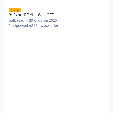
🌴 ExoticRP 🌴 | WL - OFF
gtarp
🌴 ExoticRP 🌴 | WL - OFF
bulbasaur
·
29 Grudnia 2025
2
odpowiedzi
2 164
wyświetleń