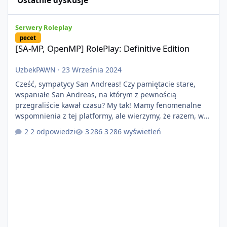
Ostatnie dyskusje
[SA-MP, OpenMP] RolePlay: Definitive Edition
Serwery Roleplay
pecet
[SA-MP, OpenMP] RolePlay: Definitive Edition
UzbekPAWN
·
23 Września 2024
Cześć, sympatycy San Andreas! Czy pamiętacie stare,
wspaniałe San Andreas, na którym z pewnością
przegraliście kawał czasu? My tak! Mamy fenomenalne
wspomnienia z tej platformy, ale wierzymy, że razem, w
nowopowstającym projekcie RolePlay: Definitive Edition
2 odpowiedzi
3 286 wyświetleń
uda nam się zbudować nowe, piękne chwile w roleplayu,
co pozwoli nam zbudować kolejne, piękne wspomnienia!
Taką możliwość zawdzięczamy dzięki nowopowstającej
platformie która przynosi nam wiele zmian, dzięki
lepszej optymalizacji i zabezpie