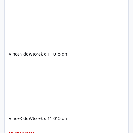
200$ Kontakt: Discord — vincekidd Telegram —
xvincekidd Wideo demonstracyjne:
https://youtu.be/8IrdoG8iFz4
VinceKidd
Wtorek o 11:01
5 dn
VinceKidd
Wtorek o 11:01
5 dn
GTA Online (Geniusz, elita z bazy/mieszkanie)
Ekipy i gracze