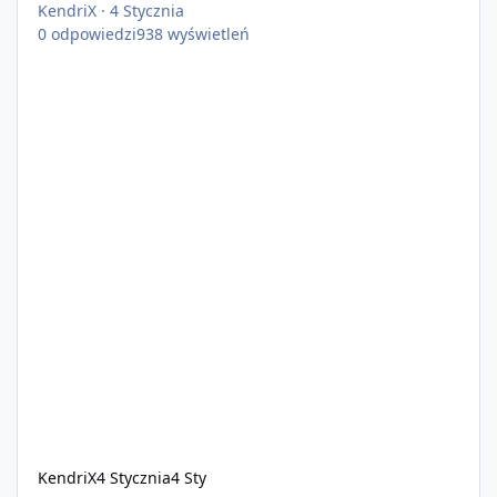
KendriX
·
4 Stycznia
0
odpowiedzi
938
wyświetleń
KendriX
4 Stycznia
4 Sty