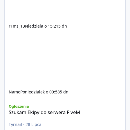
r1ms_13
Niedziela o 15:21
5 dn
Namo
Poniedziałek o 09:58
5 dn
Szukam Ekipy do serwera FiveM
Ogłoszenia
Szukam Ekipy do serwera FiveM
Tyrnail
·
28 Lipca