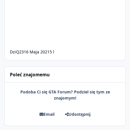
DziQ23
16 Maja 2021
5 l
Poleć znajomemu
Podoba Ci się GTA Forum? Podziel się tym ze
znajomym!
Email
Udostępnij