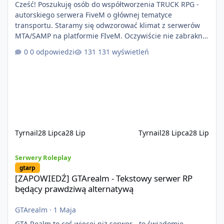
Cześć! Poszukuję osób do współtworzenia TRUCK RPG -
autorskiego serwera FiveM o głównej tematyce
transportu. Staramy się odwzorować klimat z serwerów
MTA/SAMP na platformie FIveM. Oczywiście nie zabraknie
kontentu dla graczy którzy chcą robić coś innego niż
0 odpowiedzi
131 wyświetleń
jeździć ciężarówką. Projekt tworzony jest od podstaw z
naciskiem na jakość wykonania, bezpieczeństwo,
optymalizację oraz długoterminowy rozwój. Nie bazujemy
na przypadkowo pobranych skryptach większość
systemów powstaje pod potrzeby serwer
Tyrnail
28 Lipca
28 Lip
Tyrnail
28 Lipca
28 Lip
[ZAPOWIEDŹ] GTArealm - Tekstowy serwer RP będący prawdziwą
Serwery Roleplay
gtarp
[ZAPOWIEDŹ] GTArealm - Tekstowy serwer RP
będący prawdziwą alternatywą
GTArealm
·
1 Maja
GTA Realm to coś więcej niż serwer - to świadomie