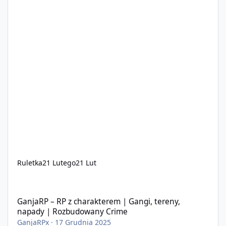
Ruletka
21 Lutego
21 Lut
GanjaRP – RP z charakterem | Gangi, tereny, napady | Rozbud
GanjaRP – RP z charakterem | Gangi, tereny,
napady | Rozbudowany Crime
GanjaRPx
·
17 Grudnia 2025