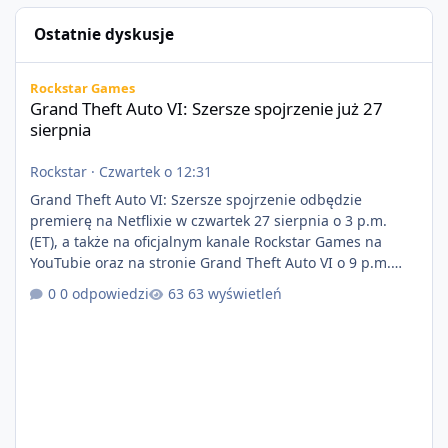
Ostatnie dyskusje
Grand Theft Auto VI: Szersze spojrzenie już 27 sierpnia
Rockstar Games
Grand Theft Auto VI: Szersze spojrzenie już 27
sierpnia
Rockstar
·
Czwartek o 12:31
Grand Theft Auto VI: Szersze spojrzenie odbędzie
premierę na Netflixie w czwartek 27 sierpnia o 3 p.m.
(ET), a także na oficjalnym kanale Rockstar Games na
YouTubie oraz na stronie Grand Theft Auto VI o 9 p.m.
(ET) 27 sierpnia. https://netflix.com/GTAVI Grand Theft
0 odpowiedzi
63 wyświetleń
Auto VI będzie dostępne 19 listopada na PlayStation 5
oraz Xbox Series X|S. Zamów przed premierą na stronie
https://www.rockstargames.com/VI.