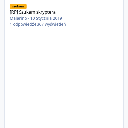
[RP] Szukam skryptera
szukam
[RP] Szukam skryptera
Malarino
·
10 Stycznia 2019
1
odpowiedź
4 367
wyświetleń