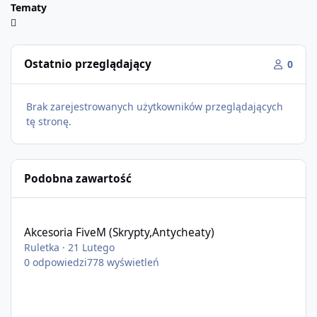
Tematy
Ostatnio przeglądający
0
Brak zarejestrowanych użytkowników przeglądających
tę stronę.
Podobna zawartość
Akcesoria FiveM (Skrypty,Antycheaty)
Akcesoria FiveM (Skrypty,Antycheaty)
Ruletka
·
21 Lutego
0
odpowiedzi
778
wyświetleń