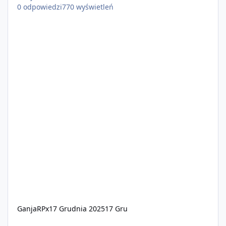
0
odpowiedzi
770
wyświetleń
GanjaRPx
17 Grudnia 2025
17 Gru