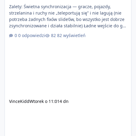
Zalety: Świetna synchronizacja — gracze, pojazdy,
strzelanina i ruchy nie „teleportują się” i nie lagują (nie
potrzeba żadnych fixów slide’ów, bo wszystko jest dobrze
zsynchronizowane i działa stabilnie) Ładne wejście do gry
+ solidny antycheat na poziomie multiplayera Wygodne
0 odpowiedzi
82 wyświetleń
pisanie własnych modów i skryptów (wsparcie C# / JS /
C++ lub możliwość napisania własnego modułu) Cena:
200$ Kontakt: Discord — vincekidd Telegram —
xvincekidd Wideo demonstracyjne:
https://youtu.be/8IrdoG8iFz4
VinceKidd
Wtorek o 11:01
4 dn