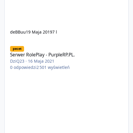
deBBuu
19 Maja 2019
7 l
Serwer RolePlay - PurpleRP.PL.
pecet
Serwer RolePlay - PurpleRP.PL.
DziQ23
·
16 Maja 2021
0
odpowiedzi
2 501
wyświetleń