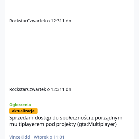
Rockstar
Czwartek o 12:31
1 dn
Rockstar
Czwartek o 12:31
1 dn
Sprzedam dostęp do społeczności z porządnym multiplayerem pod
Ogłoszenia
aktualizacja
Sprzedam dostęp do społeczności z porządnym
multiplayerem pod projekty (gta:Multiplayer)
VinceKidd
·
Wtorek o 11:01