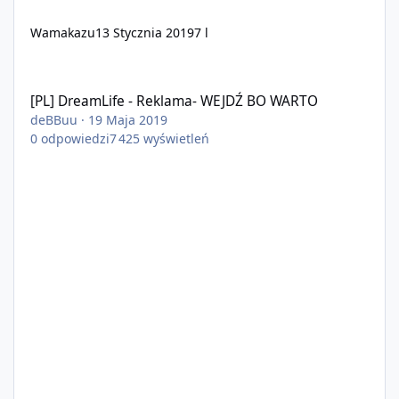
Wamakazu
13 Stycznia 2019
7 l
[PL] DreamLife - Reklama- WEJDŹ BO WARTO
[PL] DreamLife - Reklama- WEJDŹ BO WARTO
deBBuu
·
19 Maja 2019
0
odpowiedzi
7 425
wyświetleń