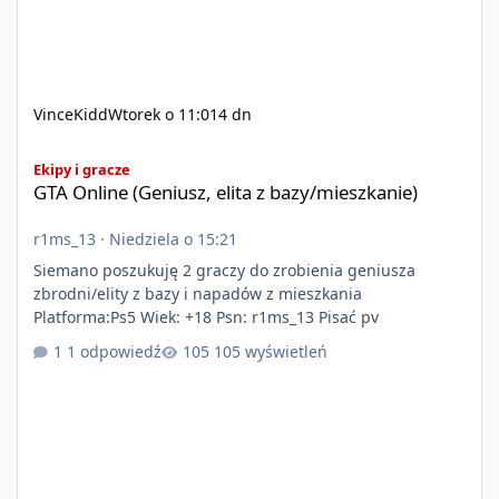
VinceKidd
Wtorek o 11:01
4 dn
GTA Online (Geniusz, elita z bazy/mieszkanie)
Ekipy i gracze
GTA Online (Geniusz, elita z bazy/mieszkanie)
r1ms_13
·
Niedziela o 15:21
Siemano poszukuję 2 graczy do zrobienia geniusza
zbrodni/elity z bazy i napadów z mieszkania
Platforma:Ps5 Wiek: +18 Psn: r1ms_13 Pisać pv
1 odpowiedź
105 wyświetleń