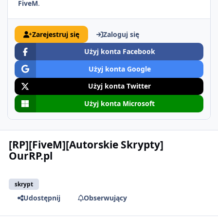
FiveM
.
Zarejestruj się
Zaloguj się
Użyj konta Facebook
Użyj konta Google
Użyj konta Twitter
Użyj konta Microsoft
[RP][FiveM][Autorskie Skrypty]
OurRP.pl
skrypt
Udostępnij
Obserwujący