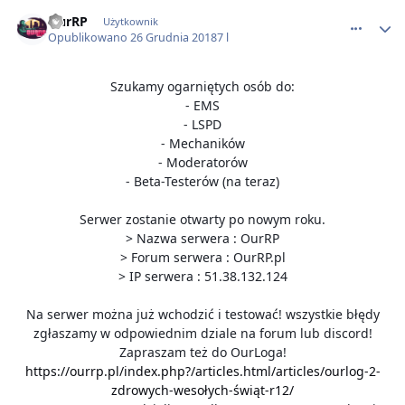
comment_46902
OurRP
Użytkownik
Opublikowano
26 Grudnia 2018
7 l
Szukamy ogarniętych osób do:
- EMS
- LSPD
- Mechaników
- Moderatorów
- Beta-Testerów (na teraz)
Serwer zostanie otwarty po nowym roku.
> Nazwa serwera : OurRP
> Forum serwera : OurRP.pl
> IP serwera : 51.38.132.124
Na serwer można już wchodzić i testować! wszystkie błędy
zgłaszamy w odpowiednim dziale na forum lub discord!
Zapraszam też do OurLoga!
https://ourrp.pl/index.php?/articles.html/articles/ourlog-2-
zdrowych-wesołych-świąt-r12/