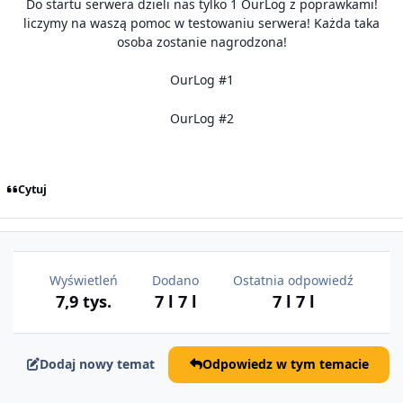
Do startu serwera dzieli nas tylko 1 OurLog z poprawkami!
liczymy na waszą pomoc w testowaniu serwera! Każda taka
osoba zostanie nagrodzona!
OurLog #1
OurLog #2
Cytuj
Wyświetleń
Dodano
Ostatnia odpowiedź
7,9 tys.
7 l
7 l
7 l
7 l
Dodaj nowy temat
Odpowiedz w tym temacie