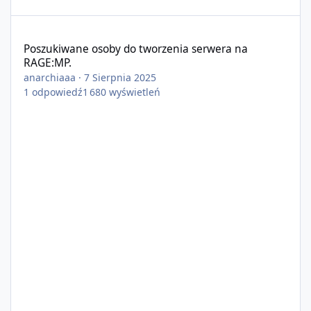
Poszukiwane osoby do tworzenia serwera na RAGE:MP.
Poszukiwane osoby do tworzenia serwera na
RAGE:MP.
anarchiaaa
·
7 Sierpnia 2025
1
odpowiedź
1 680
wyświetleń