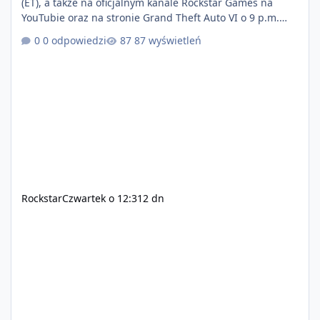
(ET), a także na oficjalnym kanale Rockstar Games na
YouTubie oraz na stronie Grand Theft Auto VI o 9 p.m.
(ET) 27 sierpnia. https://netflix.com/GTAVI Grand Theft
0 odpowiedzi
87 wyświetleń
Auto VI będzie dostępne 19 listopada na PlayStation 5
oraz Xbox Series X|S. Zamów przed premierą na stronie
https://www.rockstargames.com/VI.
Rockstar
Czwartek o 12:31
2 dn