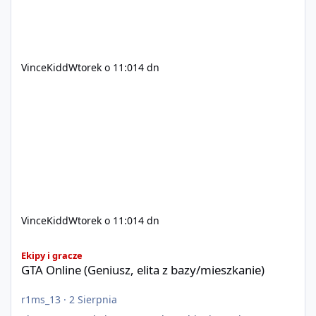
VinceKidd
Wtorek o 11:01
4 dn
VinceKidd
Wtorek o 11:01
4 dn
GTA Online (Geniusz, elita z bazy/mieszkanie)
Ekipy i gracze
GTA Online (Geniusz, elita z bazy/mieszkanie)
r1ms_13
·
2 Sierpnia