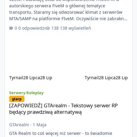
autorskiego serwera FiveM o głównej tematyce
transportu. Staramy się odwzorować klimat z serwerów
MTA/SAMP na platformie FIveM. Oczywiście nie zabraknie
kontentu dla graczy którzy chcą robić coś innego niż
0 odpowiedzi
138 wyświetleń
jeździć ciężarówką. Projekt tworzony jest od podstaw z
naciskiem na jakość wykonania, bezpieczeństwo,
optymalizację oraz długoterminowy rozwój. Nie bazujemy
na przypadkowo pobranych skryptach większość
systemów powstaje pod potrzeby serwer
Tyrnail
28 Lipca
28 Lip
Tyrnail
28 Lipca
28 Lip
[ZAPOWIEDŹ] GTArealm - Tekstowy serwer RP będący prawdziwą
Serwery Roleplay
gtarp
[ZAPOWIEDŹ] GTArealm - Tekstowy serwer RP
będący prawdziwą alternatywą
GTArealm
·
1 Maja
GTA Realm to coś więcej niż serwer - to świadomie