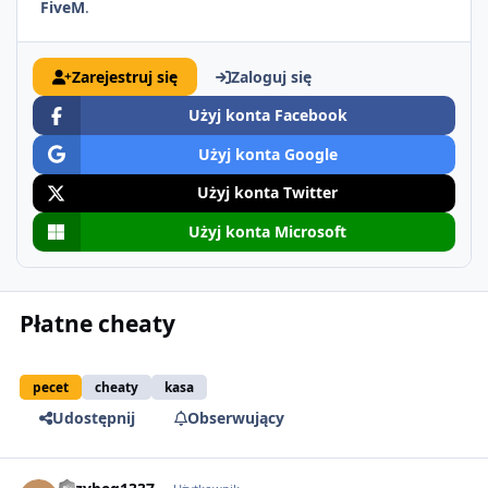
FiveM
.
Zarejestruj się
Zaloguj się
Użyj konta Facebook
Użyj konta Google
Użyj konta Twitter
Użyj konta Microsoft
Płatne cheaty
pecet
cheaty
kasa
Udostępnij
Obserwujący
comment_8048