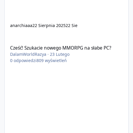
anarchiaaa
22 Sierpnia 2025
22 Sie
Cześć! Szukacie nowego MMORPG na słabe PC?
Cześć! Szukacie nowego MMORPG na słabe PC?
DalamWorldRazya
·
23 Lutego
0
odpowiedzi
809
wyświetleń