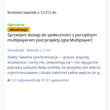
Rockstar
Czwartek o 12:31
2 dn
Sprzedam dostęp do społeczności z porządnym multiplayerem pod
Ogłoszenia
aktualizacja
Sprzedam dostęp do społeczności z porządnym
multiplayerem pod projekty (gta:Multiplayer)
VinceKidd
·
Wtorek o 11:01
Zalety: Świetna synchronizacja — gracze, pojazdy,
strzelanina i ruchy nie „teleportują się” i nie lagują (nie
potrzeba żadnych fixów slide’ów, bo wszystko jest dobrze
zsynchronizowane i działa stabilnie) Ładne wejście do gry
+ solidny antycheat na poziomie multiplayera Wygodne
0 odpowiedzi
91 wyświetleń
pisanie własnych modów i skryptów (wsparcie C# / JS /
C++ lub możliwość napisania własnego modułu) Cena:
200$ Kontakt: Discord — vincekidd Telegram —
xvincekidd Wideo demonstracyjne:
https://youtu.be/8IrdoG8iFz4