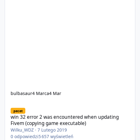
bulbasaur
4 Marca
4 Mar
win 32 error 2 was encountered when updating Fivem (copying 
pecet
win 32 error 2 was encountered when updating
Fivem (copying game executable)
Wilku_WDZ
·
7 Lutego 2019
0
odpowiedzi
5 657
wyświetleń