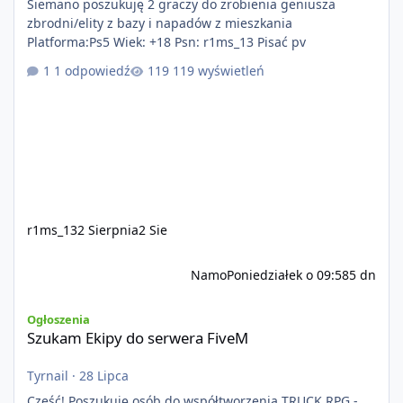
Siemano poszukuję 2 graczy do zrobienia geniusza
zbrodni/elity z bazy i napadów z mieszkania
Platforma:Ps5 Wiek: +18 Psn: r1ms_13 Pisać pv
1 odpowiedź
119 wyświetleń
r1ms_13
2 Sierpnia
2 Sie
Namo
Poniedziałek o 09:58
5 dn
Szukam Ekipy do serwera FiveM
Ogłoszenia
Szukam Ekipy do serwera FiveM
Tyrnail
·
28 Lipca
Cześć! Poszukuję osób do współtworzenia TRUCK RPG -