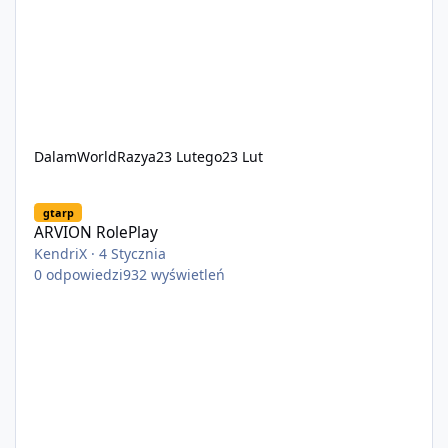
DalamWorldRazya
23 Lutego
23 Lut
ARVION RolePlay
gtarp
ARVION RolePlay
KendriX
·
4 Stycznia
0
odpowiedzi
932
wyświetleń