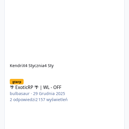
KendriX
4 Stycznia
4 Sty
🌴 ExoticRP 🌴 | WL - OFF
gtarp
🌴 ExoticRP 🌴 | WL - OFF
bulbasaur
·
29 Grudnia 2025
2
odpowiedzi
2 157
wyświetleń