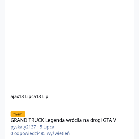
ajax
13 Lipca
13 Lip
GRAND TRUCK Legenda wróciła na drogi GTA V
fivem
GRAND TRUCK Legenda wróciła na drogi GTA V
pyskaty2137
·
5 Lipca
0
odpowiedzi
485
wyświetleń