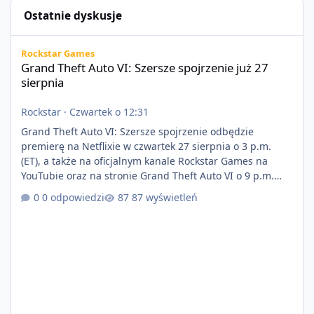
Ostatnie dyskusje
Grand Theft Auto VI: Szersze spojrzenie już 27 sierpnia
Rockstar Games
Grand Theft Auto VI: Szersze spojrzenie już 27
sierpnia
Rockstar
·
Czwartek o 12:31
Grand Theft Auto VI: Szersze spojrzenie odbędzie
premierę na Netflixie w czwartek 27 sierpnia o 3 p.m.
(ET), a także na oficjalnym kanale Rockstar Games na
YouTubie oraz na stronie Grand Theft Auto VI o 9 p.m.
(ET) 27 sierpnia. https://netflix.com/GTAVI Grand Theft
0 odpowiedzi
87 wyświetleń
Auto VI będzie dostępne 19 listopada na PlayStation 5
oraz Xbox Series X|S. Zamów przed premierą na stronie
https://www.rockstargames.com/VI.