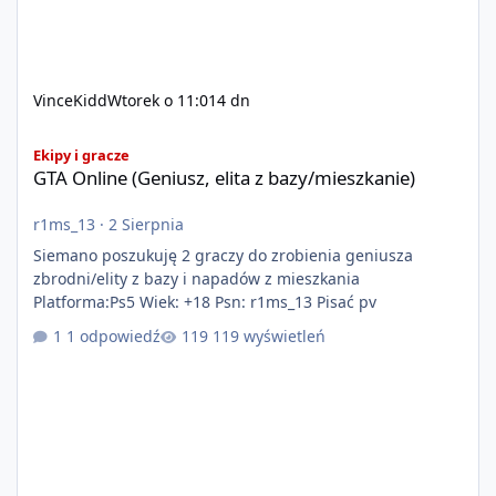
VinceKidd
Wtorek o 11:01
4 dn
GTA Online (Geniusz, elita z bazy/mieszkanie)
Ekipy i gracze
GTA Online (Geniusz, elita z bazy/mieszkanie)
r1ms_13
·
2 Sierpnia
Siemano poszukuję 2 graczy do zrobienia geniusza
zbrodni/elity z bazy i napadów z mieszkania
Platforma:Ps5 Wiek: +18 Psn: r1ms_13 Pisać pv
1 odpowiedź
119 wyświetleń