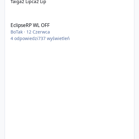
Taiga
2 Lipca
2 Lip
EclipseRP WL OFF
EclipseRP WL OFF
BoTak
·
12 Czerwca
4
odpowiedzi
737
wyświetleń