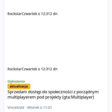
Rockstar
Czwartek o 12:31
2 dn
Rockstar
Czwartek o 12:31
2 dn
Sprzedam dostęp do społeczności z porządnym multiplayerem pod
Ogłoszenia
aktualizacja
Sprzedam dostęp do społeczności z porządnym
multiplayerem pod projekty (gta:Multiplayer)
VinceKidd
·
Wtorek o 11:01