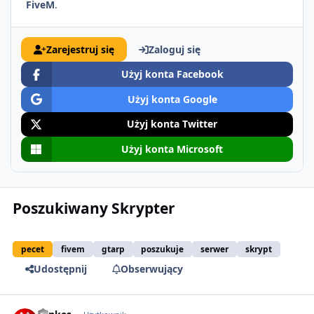
FiveM
.
Zarejestruj się
Zaloguj się
Użyj konta Facebook
Użyj konta Google
Użyj konta Twitter
Użyj konta Microsoft
Poszukiwany Skrypter
pecet
fivem
gtarp
poszukuje
serwer
skrypt
Udostępnij
Obserwujący
comment_50406