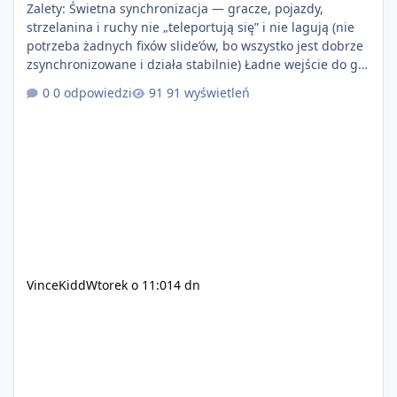
Zalety: Świetna synchronizacja — gracze, pojazdy,
strzelanina i ruchy nie „teleportują się” i nie lagują (nie
potrzeba żadnych fixów slide’ów, bo wszystko jest dobrze
zsynchronizowane i działa stabilnie) Ładne wejście do gry
+ solidny antycheat na poziomie multiplayera Wygodne
0 odpowiedzi
91 wyświetleń
pisanie własnych modów i skryptów (wsparcie C# / JS /
C++ lub możliwość napisania własnego modułu) Cena:
200$ Kontakt: Discord — vincekidd Telegram —
xvincekidd Wideo demonstracyjne:
https://youtu.be/8IrdoG8iFz4
VinceKidd
Wtorek o 11:01
4 dn