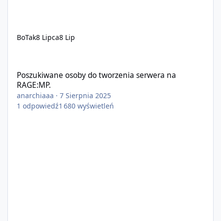
BoTak
8 Lipca
8 Lip
Poszukiwane osoby do tworzenia serwera na RAGE:MP.
Poszukiwane osoby do tworzenia serwera na
RAGE:MP.
anarchiaaa
·
7 Sierpnia 2025
1
odpowiedź
1 680
wyświetleń