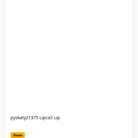
pyskaty2137
5 Lipca
5 Lip
Social Roleplay
fivem