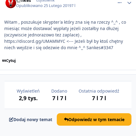
Sankes
Użytkownik
Opublikowano
25 Lutego 2019
7 l
Witam , poszukuje skrypter'a który zna się na rzeczy ^_^ , co
miesiąc może dostawać wypłaty jeżeli zostałby na dłużej
(oczywiscie jednorazowo tez zaplace) ,
https://discord.gg/UMAMMYC <--- Jeżeli był by ktoś chętny
niech wejdzie i się odezwie do mnie ^_^ Sankes#3347
Cytuj
Wyświetleń
Dodano
Ostatnia odpowiedź
2,9 tys.
7 l
7 l
7 l
7 l
Dodaj nowy temat
Odpowiedz w tym temacie