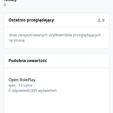
Ostatnio przeglądający
0
Brak zarejestrowanych użytkowników przeglądających
tę stronę.
Podobna zawartość
Open RolePlay
Open RolePlay
ajax
·
13 Lipca
0
odpowiedzi
305
wyświetleń