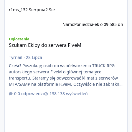
r1ms_13
2 Sierpnia
2 Sie
Namo
Poniedziałek o 09:58
5 dn
Szukam Ekipy do serwera FiveM
Ogłoszenia
Szukam Ekipy do serwera FiveM
Tyrnail
·
28 Lipca
Cześć! Poszukuję osób do współtworzenia TRUCK RPG -
autorskiego serwera FiveM o głównej tematyce
transportu. Staramy się odwzorować klimat z serwerów
MTA/SAMP na platformie FIveM. Oczywiście nie zabraknie
kontentu dla graczy którzy chcą robić coś innego niż
0 odpowiedzi
138 wyświetleń
jeździć ciężarówką. Projekt tworzony jest od podstaw z
naciskiem na jakość wykonania, bezpieczeństwo,
optymalizację oraz długoterminowy rozwój. Nie bazujemy
na przypadkowo pobranych skryptach większość
systemów powstaje pod potrzeby serwer