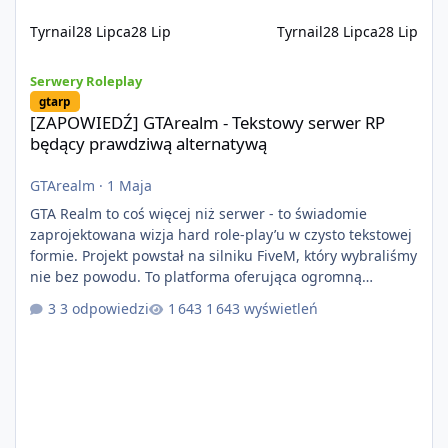
Tyrnail
28 Lipca
28 Lip
Tyrnail
28 Lipca
28 Lip
[ZAPOWIEDŹ] GTArealm - Tekstowy serwer RP będący prawdziwą
Serwery Roleplay
gtarp
[ZAPOWIEDŹ] GTArealm - Tekstowy serwer RP
będący prawdziwą alternatywą
GTArealm
·
1 Maja
GTA Realm to coś więcej niż serwer - to świadomie
zaprojektowana wizja hard role-play’u w czysto tekstowej
formie. Projekt powstał na silniku FiveM, który wybraliśmy
nie bez powodu. To platforma oferująca ogromną
elastyczność i znacznie szybszy rozwój systemów niż w
3 odpowiedzi
1 643 wyświetleń
przypadku innych rozwiązań. Usprawniona
synchronizacja klient-serwer eliminuje problemy znane z
przeszłości i jasno pokazuje, że nowoczesne podejście
technologiczne może iść w parze ze stabilnością. Co
istotne, FiveM pozostaje jedyną