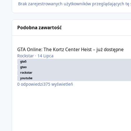
Brak zarejestrowanych użytkowników przeglądających tę 
Podobna zawartość
GTA Online: The Kortz Center Heist – już dostępne
GTA Online: The Kortz Center Heist – już dostępne
Rockstar
·
14 Lipca
gta5
gtao
rockstar
youtube
0
odpowiedzi
375
wyświetleń