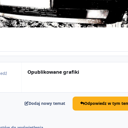
Opublikowane grafiki
iedź
Dodaj nowy temat
Odpowiedz w tym tem
stów do wyświetlenia