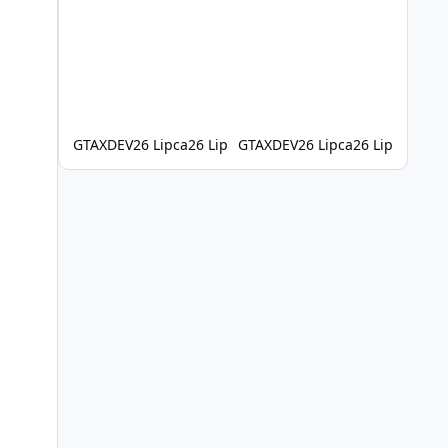
W tym przykładzie używam modelu basenu, ale
ta sama metoda sprawdzi się również w
przypadku wielu innych propów. W tym filmie:
Jak znaleźć i pobrać model 3D Jak
przekonwertować model GLB na prop do GTA V
/ FiveM Jak przetestować prop w grze Jak
napraw
GTAXDEV
26 Lipca
26 Lip
GTAXDEV
26 Lipca
26 Lip