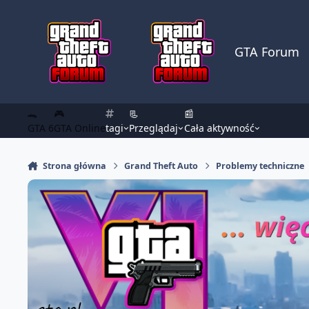
Skocz do zawartości
GTA Forum
🐊
🎮
📃
📰
GTA 6
GTA Online
tagi
Przeglądaj
Cała aktywność
Strona główna
Grand Theft Auto
Problemy techniczne