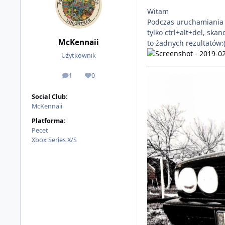
Witam
Podczas uruchamiania g
tylko ctrl+alt+del, s
McKennaii
to żadnych rezultatów:
Użytkownik
1
0
odpowiedzi
Reputacja
Social Club:
McKennaii
Platforma:
Pecet
Xbox Series X/S