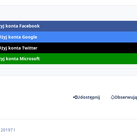
yj konta Facebook
Użyj konta Google
Użyj konta Twitter
yj konta Microsoft
Udostępnij
Obserwują
 2019
7 l