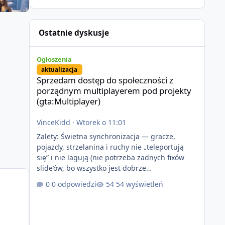
Ostatnie dyskusje
Sprzedam dostęp do społeczności z porządnym multiplayer
Ogłoszenia
aktualizacja
Sprzedam dostęp do społeczności z
porządnym multiplayerem pod projekty
(gta:Multiplayer)
VinceKidd
·
Wtorek o 11:01
Zalety: Świetna synchronizacja — gracze,
pojazdy, strzelanina i ruchy nie „teleportują
się” i nie lagują (nie potrzeba żadnych fixów
slide’ów, bo wszystko jest dobrze
zsynchronizowane i działa stabilnie) Ładne
0 odpowiedzi
54 wyświetleń
wejście do gry + solidny antycheat na poziomie
multiplayera Wygodne pisanie własnych
modów i skryptów (wsparcie C# / JS / C++ lub
możliwość napisania własnego modułu) Cena: