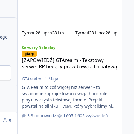
wykonania, bezpieczeństwo, optymalizację oraz
długoterminowy rozwój. Nie bazujemy na
przypadkowo pobranych skryptach większość
systemów powstaje pod potrzeby serwer
Tyrnail
28 Lipca
28 Lip
Tyrnail
28 Lipca
28 Lip
jego
[ZAPOWIEDŹ] GTArealm - Tekstowy serwer RP będący praw
Serwery Roleplay
gtarp
[ZAPOWIEDŹ] GTArealm - Tekstowy
serwer RP będący prawdziwą alternatywą
GTArealm
·
1 Maja
GTA Realm to coś więcej niż serwer - to
świadomie zaprojektowana wizja hard role-
play’u w czysto tekstowej formie. Projekt
powstał na silniku FiveM, który wybraliśmy nie
bez powodu. To platforma oferująca ogromną
3 odpowiedzi
1 605 wyświetleń
elastyczność i znacznie szybszy rozwój
0
systemów niż w przypadku innych rozwiązań.
Usprawniona synchronizacja klient-serwer