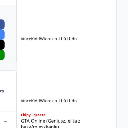
200$ Kontakt: Discord — vincekidd Telegram —
xvincekidd Wideo demonstracyjne:
https://youtu.be/8IrdoG8iFz4
VinceKidd
Wtorek o 11:01
1 dn
cy
VinceKidd
Wtorek o 11:01
1 dn
GTA Online (Geniusz, elita z bazy/mieszkanie)
Ekipy i gracze
GTA Online (Geniusz, elita z
comment_50486
bazy/mieszkanie)