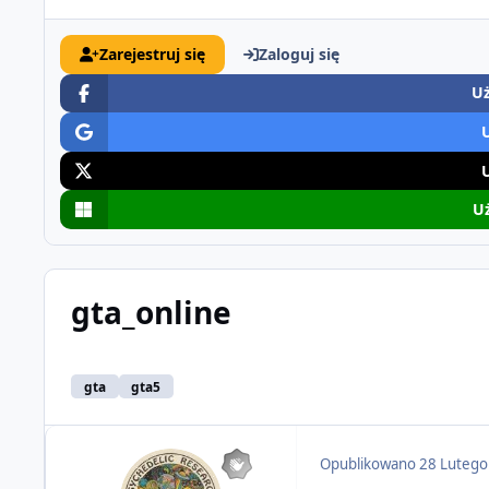
Zarejestruj się
Zaloguj się
Uż
Uż
gta_online
gta
gta5
Opublikowano
28 Lutego