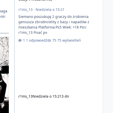
r1ms_13
·
Niedziela o 15:21
omaga
osi
Siemano poszukuję 2 graczy do zrobienia
geniusza zbrodni/elity z bazy i napadów z
mieszkania Platforma:Ps5 Wiek: +18 Psn:
r1ms_13 Pisać pv
1 odpowiedź
75 wyświetleń
r1ms_13
Niedziela o 15:21
3 dn