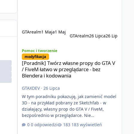
eliminuje problemy znane z przeszłości i jasno
pokazuje, że nowoczesne podejście
technologiczne może iść w parze ze
stabilnością. Co istotne, FiveM pozostaje jedyną
GTArealm
1 Maja
1 Maj
GTArealm
26 Lipca
26 Lip
[Poradnik] Twórz własne propy do GTA V / FiveM łatwo w 
Pomoc i tworzenie
modyfikacja
[Poradnik] Twórz własne propy do GTA V
/ FiveM łatwo w przeglądarce - bez
Blendera i kodowania
GTAXDEV
·
26 Lipca
W tym poradniku pokazuję, jak zamienić model
3D - na przykład pobrany ze Sketchfab - w
działający, własny prop do GTA V / FiveM,
bezpośrednio w przeglądarce. Nie
potrzebujesz Blendera, CodeWalkera ani
0 odpowiedzi
183 wyświetleń
wcześniejszego doświadczenia z moddingiem.