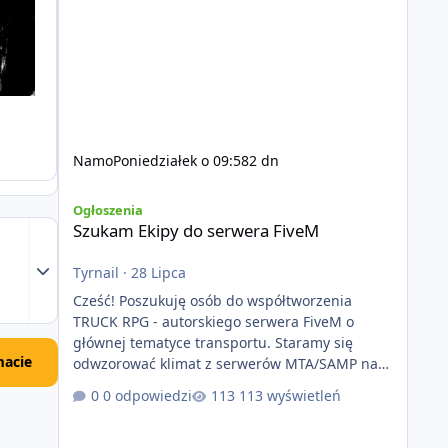
Namo
Poniedziałek o 09:58
2 dn
Szukam Ekipy do serwera FiveM
Ogłoszenia
Szukam Ekipy do serwera FiveM
Rozwiń podsumowanie tematu
Tyrnail
·
28 Lipca
Cześć! Poszukuję osób do współtworzenia
TRUCK RPG - autorskiego serwera FiveM o
głównej tematyce transportu. Staramy się
acie
odwzorować klimat z serwerów MTA/SAMP na
platformie FIveM. Oczywiście nie zabraknie
0 odpowiedzi
113 wyświetleń
kontentu dla graczy którzy chcą robić coś
innego niż jeździć ciężarówką. Projekt tworzony
jest od podstaw z naciskiem na jakość