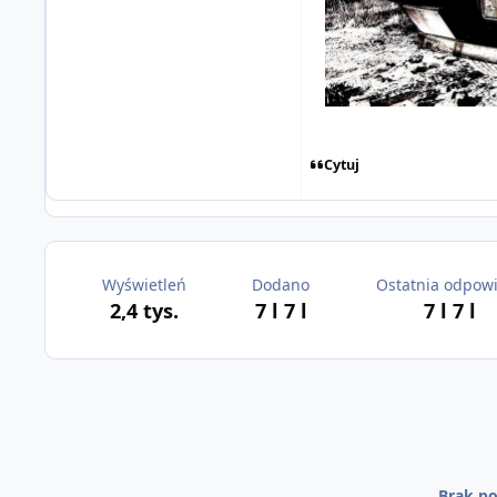
Cytuj
Wyświetleń
Dodano
Ostatnia odpow
2,4 tys.
7 l
7 l
7 l
7 l
Brak po