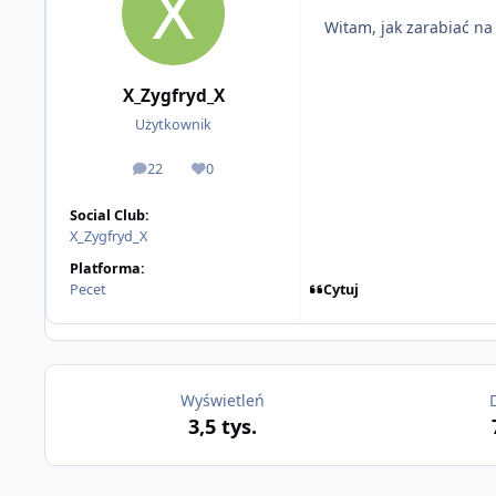
Witam, jak zarabiać na
X_Zygfryd_X
Użytkownik
22
0
odpowiedzi
Reputacja
Social Club:
X_Zygfryd_X
Platforma:
Cytuj
Pecet
Wyświetleń
3,5 tys.