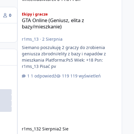
GTA Online (Geniusz, elita z bazy/mieszkanie)
Ekipy i gracze
0
GTA Online (Geniusz, elita z
bazy/mieszkanie)
r1ms_13
·
2 Sierpnia
Siemano poszukuję 2 graczy do zrobienia
geniusza zbrodni/elity z bazy i napadów z
mieszkania Platforma:Ps5 Wiek: +18 Psn:
r1ms_13 Pisać pv
1 odpowiedź
119 wyświetleń
r1ms_13
2 Sierpnia
2 Sie