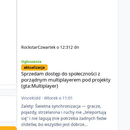
Rockstar
Czwartek o 12:31
2 dn
Sprzedam dostęp do społeczności z porządnym multiplayer
Ogłoszenia
aktualizacja
Sprzedam dostęp do społeczności z
porządnym multiplayerem pod projekty
(gta:Multiplayer)
VinceKidd
·
Wtorek o 11:01
Zalety: Świetna synchronizacja — gracze,
pojazdy, strzelanina i ruchy nie „teleportują
się” i nie lagują (nie potrzeba żadnych fixów
slide’ów, bo wszystko jest dobrze