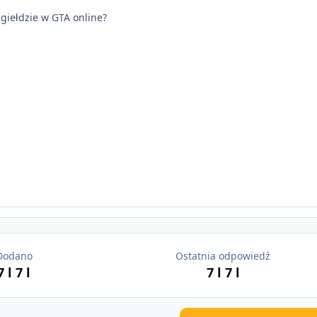
 giełdzie w GTA online?
Dodano
Ostatnia odpowiedź
7 l
7 l
7 l
7 l