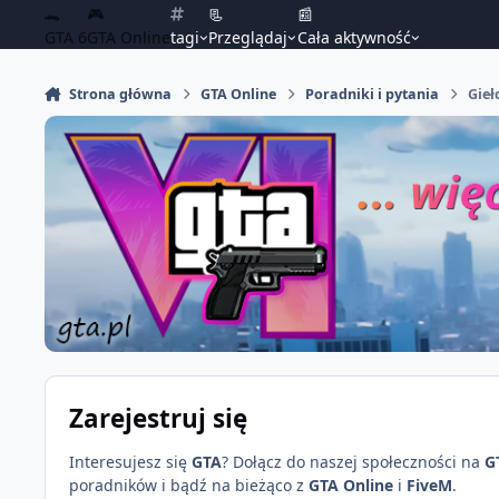
🐊
🎮
📃
📰
GTA 6
GTA Online
tagi
Przeglądaj
Cała aktywność
Strona główna
GTA Online
Poradniki i pytania
Gieł
Zarejestruj się
Interesujesz się
GTA
? Dołącz do naszej społeczności na
G
poradników i bądź na bieżąco z
GTA Online
i
FiveM
.