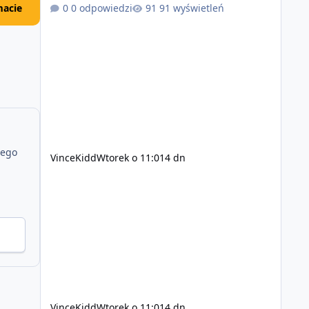
zsynchronizowane i działa stabilnie) Ładne
acie
0 odpowiedzi
91 wyświetleń
wejście do gry + solidny antycheat na poziomie
multiplayera Wygodne pisanie własnych
modów i skryptów (wsparcie C# / JS / C++ lub
możliwość napisania własnego modułu) Cena:
200$ Kontakt: Discord — vincekidd Telegram —
xvincekidd Wideo demonstracyjne:
https://youtu.be/8IrdoG8iFz4
jego
VinceKidd
Wtorek o 11:01
4 dn
VinceKidd
Wtorek o 11:01
4 dn