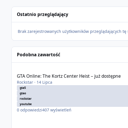
Ostatnio przeglądający
Brak zarejestrowanych użytkowników przeglądających tę 
Podobna zawartość
GTA Online: The Kortz Center Heist – już dostępne
GTA Online: The Kortz Center Heist – już dostępne
Rockstar
·
14 Lipca
gta5
gtao
rockstar
youtube
0
odpowiedzi
407
wyświetleń