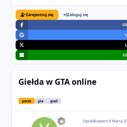
Zarejestruj się
Zaloguj się
Uż
Uż
Giełda w GTA online
pecet
gta
gta5
Opublikowano
8 Marca 2