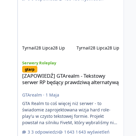
kontentu dla graczy którzy chcą robić coś
innego niż jeździć ciężarówką. Projekt tworzony
jest od podstaw z naciskiem na jakość
wykonania, bezpieczeństwo, optymalizację oraz
długoterminowy rozwój. Nie bazujemy na
przypadkowo pobranych skryptach większość
systemów powstaje pod potrzeby serwer
Tyrnail
28 Lipca
28 Lip
Tyrnail
28 Lipca
28 Lip
[ZAPOWIEDŹ] GTArealm - Tekstowy serwer RP będący praw
Serwery Roleplay
gtarp
[ZAPOWIEDŹ] GTArealm - Tekstowy
serwer RP będący prawdziwą alternatywą
GTArealm
·
1 Maja
GTA Realm to coś więcej niż serwer - to
świadomie zaprojektowana wizja hard role-
play’u w czysto tekstowej formie. Projekt
powstał na silniku FiveM, który wybraliśmy nie
bez powodu. To platforma oferująca ogromną
3 odpowiedzi
1 643 wyświetleń
elastyczność i znacznie szybszy rozwój