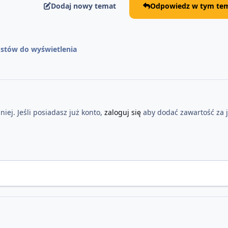
Dodaj nowy temat
Odpowiedz w tym tem
stów do wyświetlenia
iej. Jeśli posiadasz już konto,
zaloguj się
aby dodać zawartość za 