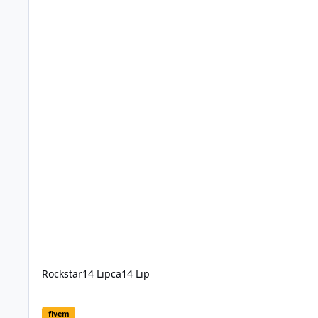
Rockstar
14 Lipca
14 Lip
GRAND TRUCK Legenda wróciła na drogi GTA V
fivem