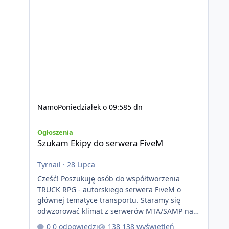
Namo
Poniedziałek o 09:58
5 dn
Szukam Ekipy do serwera FiveM
Ogłoszenia
Szukam Ekipy do serwera FiveM
Tyrnail
·
28 Lipca
Cześć! Poszukuję osób do współtworzenia
TRUCK RPG - autorskiego serwera FiveM o
głównej tematyce transportu. Staramy się
odwzorować klimat z serwerów MTA/SAMP na
platformie FIveM. Oczywiście nie zabraknie
0 odpowiedzi
138 wyświetleń