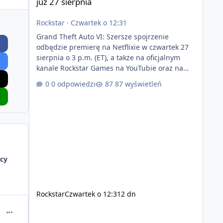
już 27 sierpnia
Rockstar
·
Czwartek o 12:31
Grand Theft Auto VI: Szersze spojrzenie
odbędzie premierę na Netflixie w czwartek 27
sierpnia o 3 p.m. (ET), a także na oficjalnym
kanale Rockstar Games na YouTubie oraz na
stronie Grand Theft Auto VI o 9 p.m. (ET) 27
0 odpowiedzi
87 wyświetleń
sierpnia. https://netflix.com/GTAVI Grand Theft
Auto VI będzie dostępne 19 listopada na
PlayStation 5 oraz Xbox Series X|S. Zamów
przed premierą na stronie
https://www.rockstargames.com/VI.
cy
Rockstar
Czwartek o 12:31
2 dn
comment_50654