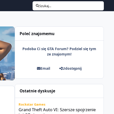
Szukaj...
Poleć znajomemu
Podoba Ci się GTA Forum? Podziel się tym
ze znajomym!
Email
Udostępnij
Ostatnie dyskusje
Grand Theft Auto VI: Szersze spojrzenie już 27 sierpnia
Rockstar Games
Grand Theft Auto VI: Szersze spojrzenie