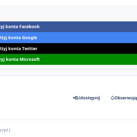
yj konta Facebook
Użyj konta Google
Użyj konta Twitter
yj konta Microsoft
Udostępnij
Obserwują
019
7 l