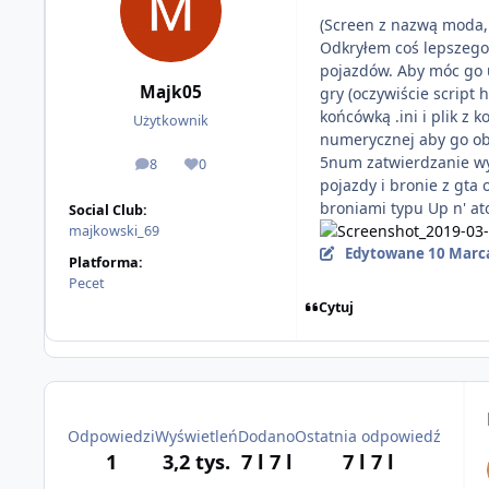
(Screen z nazwą moda, 
Odkryłem coś lepszego 
pojazdów. Aby móc go u
Majk05
gry (oczywiście script 
końcówką .ini i plik z 
Użytkownik
numerycznej aby go o
5num zatwierdzanie wy
8
0
odpowiedzi
Reputacja
pojazdy i bronie z gta 
broniami typu Up n' at
Social Club:
majkowski_69
Edytowane
10 Marc
Platforma:
Pecet
Cytuj
Odpowiedzi
Wyświetleń
Dodano
Ostatnia odpowiedź
1
3,2 tys.
7 l
7 l
7 l
7 l