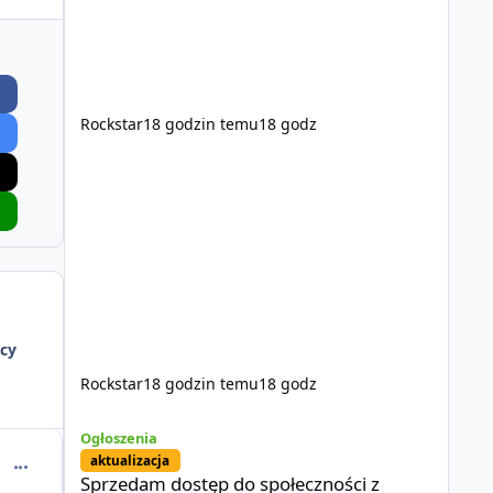
Rockstar
18 godzin temu
18 godz
cy
Rockstar
18 godzin temu
18 godz
Sprzedam dostęp do społeczności z porządnym multiplayer
Ogłoszenia
aktualizacja
comment_50698
Sprzedam dostęp do społeczności z