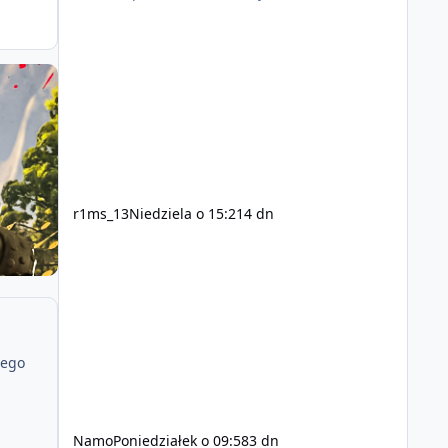
r1ms_13
Niedziela o 15:21
4 dn
jego
Namo
Poniedziałek o 09:58
3 dn