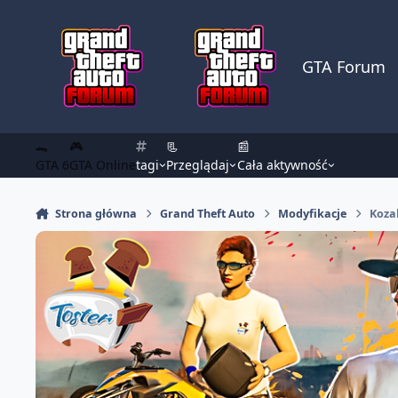
Skocz do zawartości
GTA Forum
🐊
🎮
📃
📰
GTA 6
GTA Online
tagi
Przeglądaj
Cała aktywność
Strona główna
Grand Theft Auto
Modyfikacje
Koza