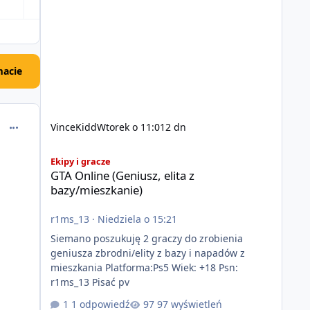
acie
comment_51004
VinceKidd
Wtorek o 11:01
2 dn
GTA Online (Geniusz, elita z bazy/mieszkanie)
Ekipy i gracze
GTA Online (Geniusz, elita z
bazy/mieszkanie)
r1ms_13
·
Niedziela o 15:21
Siemano poszukuję 2 graczy do zrobienia
geniusza zbrodni/elity z bazy i napadów z
mieszkania Platforma:Ps5 Wiek: +18 Psn:
r1ms_13 Pisać pv
1 odpowiedź
97 wyświetleń