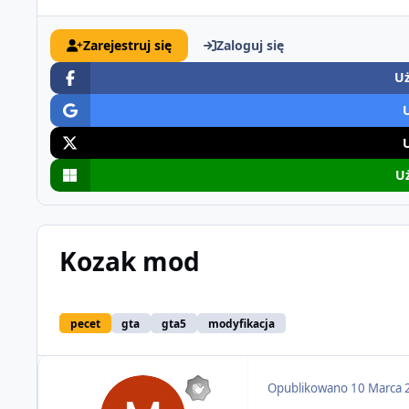
Zarejestruj się
Zaloguj się
Uż
Uż
Kozak mod
pecet
gta
gta5
modyfikacja
Opublikowano
10 Marca 