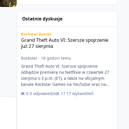
Ostatnie dyskusje
Grand Theft Auto VI: Szersze spojrzenie już 27 sierpnia
Rockstar Games
Grand Theft Auto VI: Szersze spojrzenie
już 27 sierpnia
Rockstar
·
18 godzin temu
Grand Theft Auto VI: Szersze spojrzenie
odbędzie premierę na Netflixie w czwartek 27
sierpnia o 3 p.m. (ET), a także na oficjalnym
kanale Rockstar Games na YouTubie oraz na
stronie Grand Theft Auto VI o 9 p.m. (ET) 27
0 odpowiedzi
17 wyświetleń
sierpnia. https://netflix.com/GTAVI Grand Theft
Auto VI będzie dostępne 19 listopada na
PlayStation 5 oraz Xbox Series X|S. Zamów
przed premierą na stronie
https://www.rockstargames.com/VI.