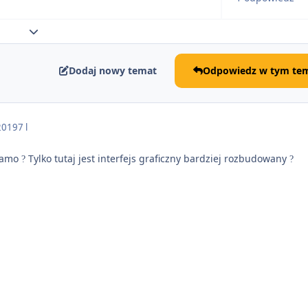
Rozwiń podsumowanie tematu
Dodaj nowy temat
Odpowiedz w tym tem
2019
7 l
 samo
Tylko tutaj jest interfejs graficzny bardziej rozbudowany
?
?