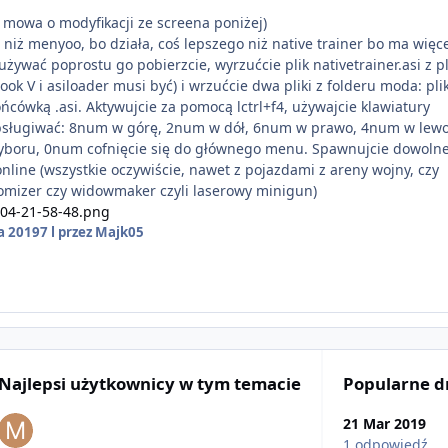
mowa o modyfikacji ze screena poniżej)
niż menyoo, bo działa, coś lepszego niż native trainer bo ma więc
żywać poprostu go pobierzcie, wyrzućcie plik nativetrainer.asi z p
hook V i asiloader musi być) i wrzućcie dwa pliki z folderu moda: pli
końcówką .asi. Aktywujcie za pomocą lctrl+f4, używajcie klawiatury
bsługiwać: 8num w górę, 2num w dół, 6num w prawo, 4num w lewo
boru, 0num cofnięcie się do głównego menu. Spawnujcie dowoln
online (wszystkie oczywiście, nawet z pojazdami z areny wojny, czy
omizer czy widowmaker czyli laserowy minigun)
a 2019
7 l
przez Majk05
Najlepsi użytkownicy w tym temacie
Popularne d
21 Mar 2019
1 odpowiedź