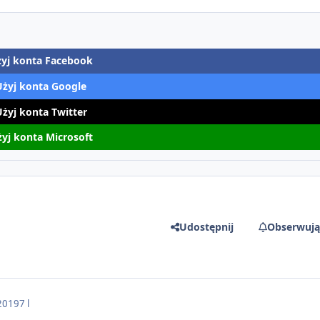
yj konta Facebook
Użyj konta Google
Użyj konta Twitter
yj konta Microsoft
Udostępnij
Obserwują
2019
7 l