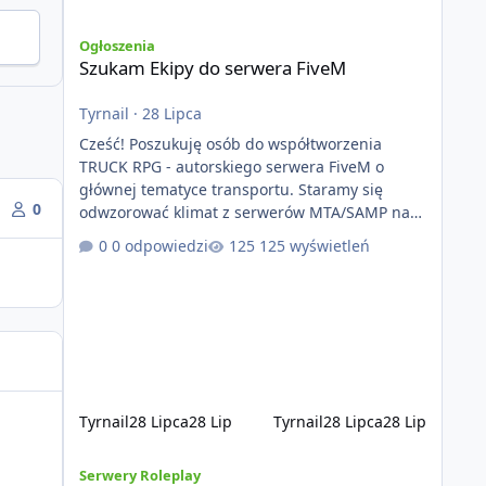
Szukam Ekipy do serwera FiveM
Ogłoszenia
Szukam Ekipy do serwera FiveM
Tyrnail
·
28 Lipca
Cześć! Poszukuję osób do współtworzenia
TRUCK RPG - autorskiego serwera FiveM o
głównej tematyce transportu. Staramy się
0
odwzorować klimat z serwerów MTA/SAMP na
platformie FIveM. Oczywiście nie zabraknie
0 odpowiedzi
125 wyświetleń
kontentu dla graczy którzy chcą robić coś
innego niż jeździć ciężarówką. Projekt tworzony
jest od podstaw z naciskiem na jakość
wykonania, bezpieczeństwo, optymalizację oraz
długoterminowy rozwój. Nie bazujemy na
przypadkowo pobranych skryptach większość
systemów powstaje pod potrzeby serwer
Tyrnail
28 Lipca
28 Lip
Tyrnail
28 Lipca
28 Lip
[ZAPOWIEDŹ] GTArealm - Tekstowy serwer RP będący praw
Serwery Roleplay