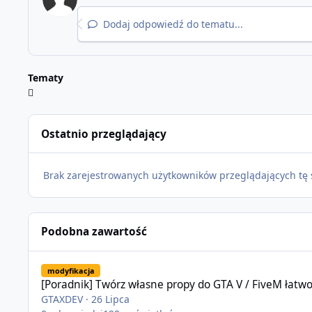
Dodaj odpowiedź do tematu...
Tematy
Ostatnio przeglądający
Brak zarejestrowanych użytkowników przeglądających tę 
Podobna zawartość
[Poradnik] Twórz własne propy do GTA V / FiveM łatwo w prz
modyfikacja
[Poradnik] Twórz własne propy do GTA V / FiveM łatwo
GTAXDEV
·
26 Lipca