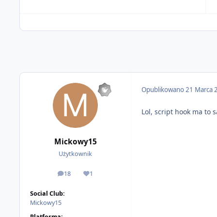
Opublikowano
21 Marca 
Lol, script hook ma to
Mickowy15
Użytkownik
18
1
odpowiedzi
Reputacja
Social Club:
Mickowy15
Platforma: