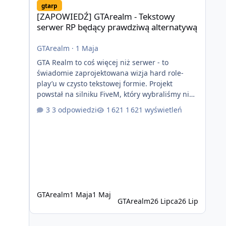
gtarp
[ZAPOWIEDŹ] GTArealm - Tekstowy
serwer RP będący prawdziwą alternatywą
GTArealm
·
1 Maja
GTA Realm to coś więcej niż serwer - to
świadomie zaprojektowana wizja hard role-
play’u w czysto tekstowej formie. Projekt
powstał na silniku FiveM, który wybraliśmy nie
bez powodu. To platforma oferująca ogromną
3 odpowiedzi
1 621 wyświetleń
elastyczność i znacznie szybszy rozwój
systemów niż w przypadku innych rozwiązań.
Usprawniona synchronizacja klient-serwer
eliminuje problemy znane z przeszłości i jasno
pokazuje, że nowoczesne podejście
technologiczne może iść w parze ze
stabilnością. Co istotne, FiveM pozostaje jedyną
GTArealm
1 Maja
1 Maj
GTArealm
26 Lipca
26 Lip