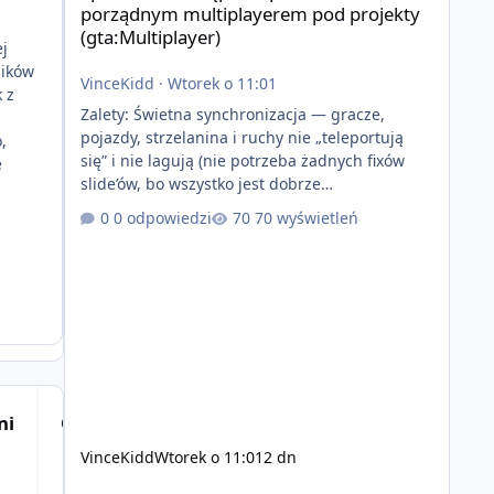
porządnym multiplayerem pod projekty
(gta:Multiplayer)
ej
lików
VinceKidd
·
Wtorek o 11:01
k z
Zalety: Świetna synchronizacja — gracze,
pojazdy, strzelanina i ruchy nie „teleportują
,
się” i nie lagują (nie potrzeba żadnych fixów
e
slide’ów, bo wszystko jest dobrze
zsynchronizowane i działa stabilnie) Ładne
0 odpowiedzi
70 wyświetleń
wejście do gry + solidny antycheat na poziomie
multiplayera Wygodne pisanie własnych
modów i skryptów (wsparcie C# / JS / C++ lub
możliwość napisania własnego modułu) Cena:
200$ Kontakt: Discord — vincekidd Telegram —
xvincekidd Wideo demonstracyjne:
https://youtu.be/8IrdoG8iFz4
ni
Opublikowane grafiki
VinceKidd
Wtorek o 11:01
2 dn