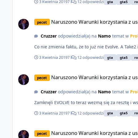
3 Kwietnia 2019
7 l
12 odpowiedzi
gta
gta5
ro
Naruszono Warunki korzystania z usługi Rockstar Games
Naruszono Warunki korzystania z us
pecet
Cruzzer
odpowiedział(a) na
Namo
temat w
Pro
Co nie zmienia faktu, że to już nie Evolve. A Tak
3 Kwietnia 2019
7 l
12 odpowiedzi
gta
gta5
ro
Naruszono Warunki korzystania z usługi Rockstar Games
Naruszono Warunki korzystania z us
pecet
Cruzzer
odpowiedział(a) na
Namo
temat w
Pro
Zamknęli EVOLVE to teraz wezmą się za resztę i w
3 Kwietnia 2019
7 l
12 odpowiedzi
gta
gta5
ro
Naruszono Warunki korzystania z usługi Rockstar Games
Naruszono Warunki korzystania z us
pecet