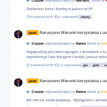
Cruzzer
odpowiedział(a) na
444Tech_
temat w
P
Dostaniesz bana i bombę w paczce od R*.
8 Kwietnia 2019
7 l
1 odpowiedź
cheaty
Naruszono Warunki korzystania z usługi Rockstar Games
Naruszono Warunki korzystania z us
pecet
Cruzzer
odpowiedział(a) na
Namo
temat w
Pro
Najwyraźniej jest skoro wystąpili z wnioskiem o to. To samo było 
reprezentuje Dale Margaret Cendali, Joshua Lev
3 Kwietnia 2019
7 l
12 odpowiedzi
gta
gta5
ro
Naruszono Warunki korzystania z usługi Rockstar Games
Naruszono Warunki korzystania z us
pecet
Cruzzer
odpowiedział(a) na
Namo
temat w
Pro
Ale nikt nie został pozwany... Wystąpiono z wnios