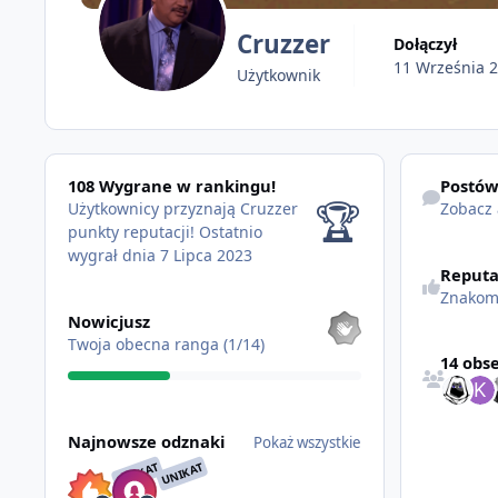
Cruzzer
Dołączył
11 Września 
Użytkownik
108 Wygrane w rankingu!
Zobacz akty
108 Wygrane w rankingu!
Postó
🏆
Użytkownicy przyznają Cruzzer
Zobacz
punkty reputacji!
Ostatnio
wygrał dnia 7 Lipca 2023
Reputa
Znakom
Pokaż wszystkie
Nowicjusz
Zobacz wszys
Twoja obecna ranga (1/14)
14 obs
Pokaż wszystkie
Najnowsze odznaki
Pokaż wszystkie
UNIKAT
UNIKAT