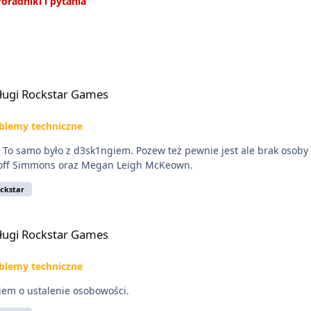
oradniki i pytania
ługi Rockstar Games
blemy techniczne
z d3sk1ngiem. Pozew też pewnie jest ale brak osoby pozwanej Sędzią w sprawie jest Edgard
icoff Simmons oraz Megan Leigh McKeown.
ckstar
ługi Rockstar Games
blemy techniczne
kiem o ustalenie osobowości.