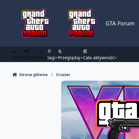
Skocz do zawartości
GTA Forum
🐊
🎮
📃
📰
GTA 6
GTA Online
tagi
Przeglądaj
Cała aktywność
Strona główna
Cruzzer