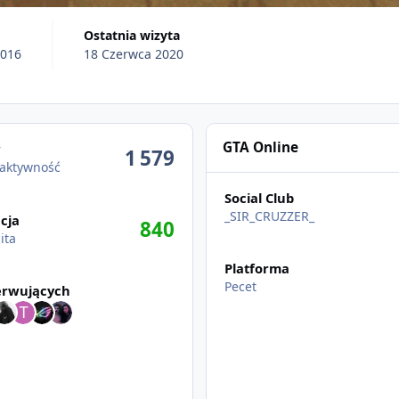
Ostatnia wizyta
2016
18 Czerwca 2020
wność
GTA Online
w
1 579
 aktywność
Social Club
_SIR_CRUZZER_
cja
840
ita
Platforma
tkich obserwujących
Pecet
erwujących