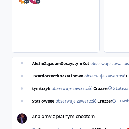
AleSieZajadamSoczystymKut
obserwuje zawarto
Twardorzeczka274Lipowa
obserwuje zawartość
C
tymtrzyk
obserwuje zawartość
Cruzzer
5 Lutego
Stasioweee
obserwuje zawartość
Cruzzer
13 Kwi
Znajomy z płatnym cheatem
Znajomy z płatnym cheatem