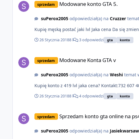
Modowane konto GTA 5.
sprzedam
suPerox2005
odpowiedział(a) na
Cruzzer
tema
Kupię męską postać jaki lvl Jaka cena D
26 Stycznia 2018
8 l
3 odpowiedzi
gta
konto
Modowane Konta GTA v
Modowane Konta GTA v
sprzedam
suPerox2005
odpowiedział(a) na
Weshi
temat
26 Stycznia 2018
8 l
4 odpowiedzi
gta
konto
Sprzedam konto gta online na ps4(nie modowane) lvl 280 p
Sprzedam konto gta online na p
sprzedam
suPerox2005
odpowiedział(a) na
Jasiekwarsaw