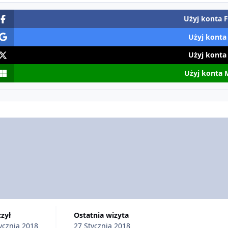
Użyj konta 
Użyj konta
Użyj konta
Użyj konta 
czył
Ostatnia wizyta
ycznia 2018
27 Stycznia 2018