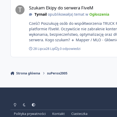
Szukam Ekipy do serwera FiveM
Szukam Ekipy do serwera FiveM
Tyrnail
opublikował(a) temat w
Ogłoszenia
Cześć! Poszukuję osób do współtworzenia TRUCK RPG - autorskiego serwera FiveM o głównej tematyce transportu. Staramy się odwzorować klimat z serwerów MTA/SAMP na
platformie FIveM. Oczywiście nie zabraknie kontentu dla graczy którzy chc
wykonania, bezpieczeństwo, optymalizację oraz 
serwera. Kogo szukam? 🔹 Mapper / MLO - Głównie 🔹 Grafik UI/UX 🔹 Grafik 2D/3D (tekstury, reklamy, malowania pojazdów) 🔹Testerów/Pomysłodawców bo jak wiadomo co 2
głowy to nie jedna. Co oferuję? udział w ambitnym projekcie rozwijanym długoterminowo, realny wpływ na wygląd i rozwój serwera, przyjazną atmosferę i wspólne
28 Lipca
28 Lip
0 odpowiedzi
podejmowanie decyzji, możliwość rozwijania swoich umiejętności przy 
Strona główna
suPerox2005
Tryb jasny
Tryb ciemny
Preferencje systemowe
Polityka prywatności
Kontakt
Ciasteczka