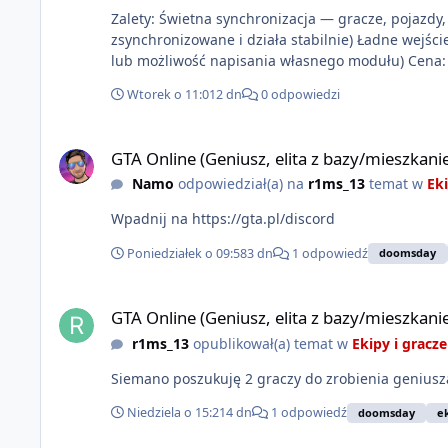
Zalety: Świetna synchronizacja — gracze, pojazdy, s
zsynchronizowane i działa stabilnie) Ładne wejśc
lub moż
Wtorek o 11:01
2 dn
0 odpowiedzi
GTA Online (Geniusz, elita z bazy/mieszkanie)
GTA Online (Geniusz, elita z bazy/mieszkani
Namo
odpowiedział(a) na
r1ms_13
temat w
Eki
Wpadnij na https://gta.pl/discord
Poniedziałek o 09:58
3 dn
1 odpowiedź
doomsday
GTA Online (Geniusz, elita z bazy/mieszkanie)
GTA Online (Geniusz, elita z bazy/mieszkani
r1ms_13
opublikował(a) temat w
Ekipy i gracze
Siemano poszukuję 2 graczy do zrobienia geniusza
Niedziela o 15:21
4 dn
1 odpowiedź
doomsday
e