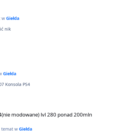
t w
Giełda
a się zmienić nik
 w
Giełda
Kupię konto z 419 lvl jaka cena? Kontakt:732 607 407 Konsola PS4
onad 200mln
s4(nie modowane) lvl 280 ponad 200mln
temat w
Giełda