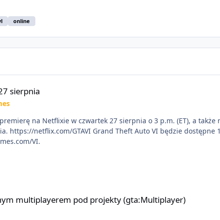
vl
online
27 sierpnia
mes
premierę na Netflixie w czwartek 27 sierpnia o 3 p.m. (ET), a takż
X|S. Zamów
ames.com/VI.
 pod projekty (gta:Multiplayer)
ym multiplayerem pod projekty (gta:Multiplayer)