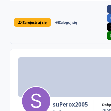
Zarejestruj się
Zaloguj się
suPerox2005
Dołą
26 St