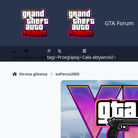
Skocz do zawartości
GTA Forum
🐊
🎮
📃
📰
GTA 6
GTA Online
tagi
Przeglądaj
Cała aktywność
Strona główna
suPerox2005