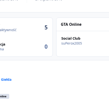
wność
GTA Online
w
5
 aktywność
Social Club
suPerox2005
cja
0
lna
w
Giełda
nline