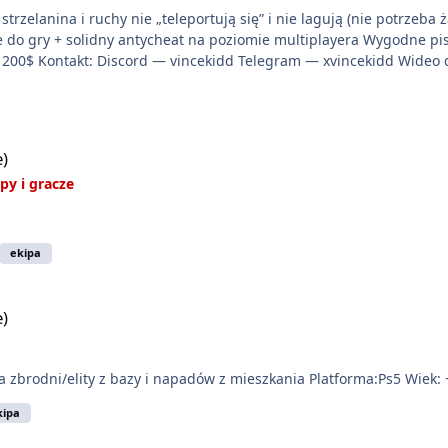
trzelanina i ruchy nie „teleportują się” i nie lagują (nie potrzeba 
ie do gry + solidny antycheat na poziomie multiplayera Wygodne pi
liwość napisania własnego modułu) Cena: 200$ Kontakt: Discord — vincekidd Telegram — xv
e)
py i gracze
ekipa
e)
 zbrodni/elity z bazy i napadów z mieszkania Platforma:Ps5 Wiek: 
kipa