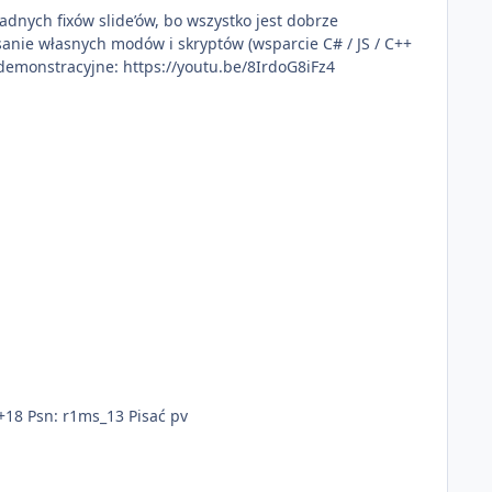
żadnych fixów slide’ów, bo wszystko jest dobrze
sanie własnych modów i skryptów (wsparcie C# / JS / C++
incekidd Wideo demonstracyjne: https://youtu.be/8IrdoG8iFz4
+18 Psn: r1ms_13 Pisać pv