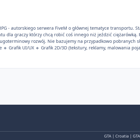
ą robić coś innego niż jeździć ciężarówką. Projekt tworzony jest od podstaw z naciskiem na jakość
długoterminowy rozwój. Nie bazujemy na przypadkowo pobranych s
dużym projekcie. Reszte zawsze możemy dogadać. Nie oczekuję wieloletniego doświadczenia. L
przede wszystkim chęci, zaangażowanie i regularny kontakt. Discord: tyrnail_27640
GTA
|
Croatia
|
GTA