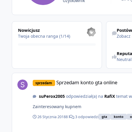
Użytkownik
Pokaż wszystkie
Zobacz akty
Nowicjusz
Postó
Twoja obecna ranga (1/14)
Zobacz
Reputa
Neutra
Sprzedam konto gta online
Sprzedam konto gta online
sprzedam
suPerox2005
odpowiedział(a) na
RafiX
temat 
Zainteresowany kupnem
26 Stycznia 2018
8 l
3 odpowiedzi
gta
konto
o
Modowane konto GTA 5.