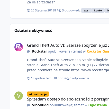
Za ile sprzedasz?
26 Stycznia 2018
8 l
3 odpowiedzi
gta
konto
l
Ostatnia aktywność
Grand Theft Auto VI: Szersze spojrzenie już 27 sierpnia
Grand Theft Auto VI: Szersze spojrzenie już 
Rockstar
opublikował(a) temat w
Rockstar Ga
Grand Theft Auto VI: Szersze spojrzenie odbędzie 
stronie Grand Theft Auto VI o 9 p.m. (ET) 27 sierpnia. https://netflix.com/GTAVI Grand Theft Auto VI będzie dostępne 19 listopada na PlayStation 5 oraz Xbox Series 
przed premierą na stronie https://www.rockstarg
18 godzin temu
18 godz
0 odpowiedzi
Sprzedam dostęp do społeczności z porządnym multiplayerem
aktualizacja
Sprzedam dostęp do społeczności z porządn
VinceKidd
opublikował(a) temat w
Ogłoszenia