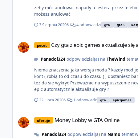
żeby móc anulowac napady u lestera przez telefon : Najpierw
możesz anulować
3 Sierpnia 2020
6 l
4 odpowiedzi
gta
gta5
kas
Czy gta z epic games aktualizuje się automatycznie?
Czy gta z epic games aktualizuje się
pecet
Panadol324
odpowiedział(a) na
TheWind
tema
Niema znaczenia jaka wersja moda ? każdy mod je
kont ( robią to od czasu do czasu ) , dostaniesz bana natychmiast Jeśli dodajesz sobie non stop kase czy levele jest to łatwiejsze do wykrycia , używanie teleportu juz miej ale
też da sie wykryć Przeważnie na wypuszczenie nowego dodatku albo tuż przed robią sobie przegląd wyrywkowy konto i wtedy leci BanWave A jesli chodzi o samo pytanie , tak
epic automatycznie aktualizuje gry ?
22 Lipca 2020
6 l
1 odpowiedź
gta
epicgames
Money Lobby w GTA Online
Money Lobby w GTA Online
oferuje
Panadol324
odpowiedział(a) na
Namo
temat 