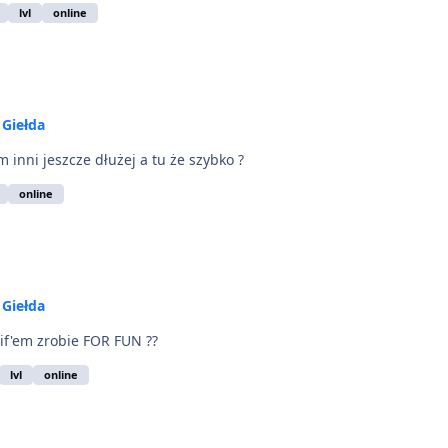
lvl
online
w
Giełda
inni jeszcze dłużej a tu że szybko ?
online
w
Giełda
gif'em zrobie FOR FUN ??
lvl
online