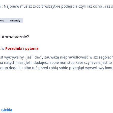
 musisz zrobić wszsytkie podejscia czyli raz cicho , raz sprytnie , raz agresywn
yno
napady
 automatycznie?
t w
Poradniki i pytania
st wykrywalny , jeśli dev'y zauważą nieprawidłowość w szczegóła
w
Giełda