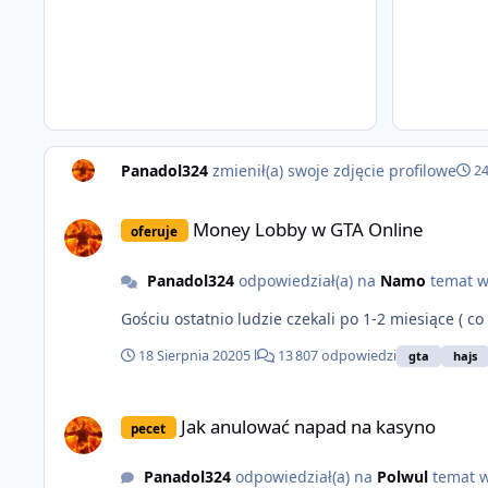
Panadol324
zmienił(a) swoje zdjęcie profilowe
24
Money Lobby w GTA Online
Money Lobby w GTA Online
oferuje
Panadol324
odpowiedział(a) na
Namo
temat 
Gościu ostatnio ludzie czekali po 1-2 miesiące ( co
18 Sierpnia 2020
5 l
13 807 odpowiedzi
gta
hajs
Jak anulować napad na kasyno
Jak anulować napad na kasyno
pecet
Panadol324
odpowiedział(a) na
Polwul
temat 