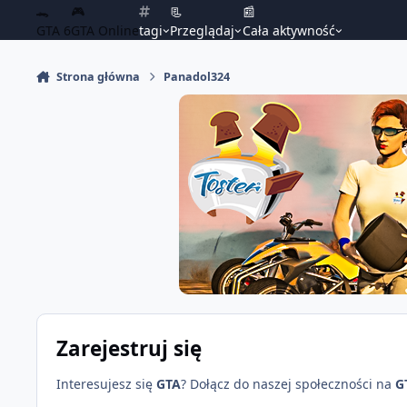
🐊
🎮
📃
📰
GTA 6
GTA Online
tagi
Przeglądaj
Cała aktywność
Strona główna
Panadol324
Zarejestruj się
Interesujesz się
GTA
? Dołącz do naszej społeczności na
G