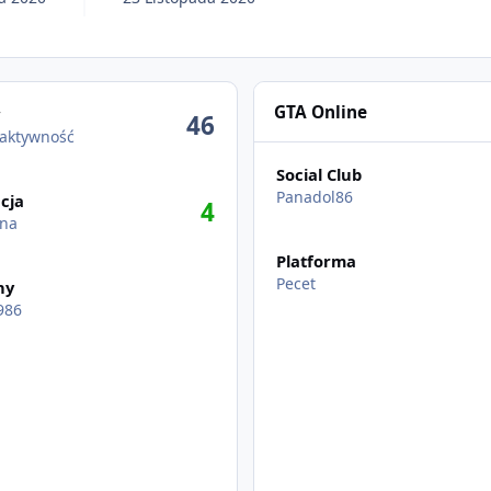
wność
GTA Online
w
46
 aktywność
Social Club
Panadol86
cja
4
lna
Platforma
Pecet
ny
986