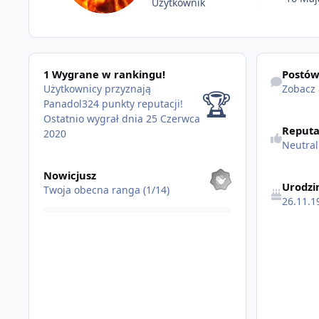
Użytkownik
1 Wygrane w rankingu!
Zobacz akty
1 Wygrane w rankingu!
Postó
Użytkownicy przyznają
Zobacz
🏆
Panadol324 punkty reputacji!
Ostatnio wygrał dnia 25 Czerwca
Reputa
2020
Neutra
Pokaż wszystkie
Nowicjusz
Urodzi
Twoja obecna ranga (1/14)
26.11.1