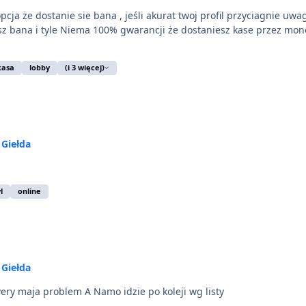
kasa
lobby
(i 3 więcej)
w
Giełda
l
online
w
Giełda
Nie licz na to my po 1-2 miesiące czekamy ,bo servery maja problem A Namo idzie po koleji wg listy