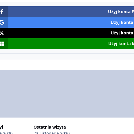
Użyj konta 
Użyj konta
Użyj konta
Użyj konta 
ył
Ostatnia wizyta
a 2020
23 Listopada 2020