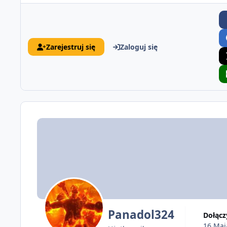
Zarejestruj się
Zaloguj się
Panadol324
Dołącz
16 Maj