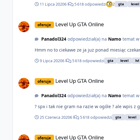
11 Lipca 2020
6 l
5 618 odpowiedzi
2
gta
level
Level Up GTA Online
Level Up GTA Online
oferuje
Panadol324
odpowiedział(a) na
Namo
temat 
Hmm no to ciekawe ze ja juz ponad miesiąc czekam 
9 Lipca 2020
6 l
5 618 odpowiedzi
gta
level
lvl
Level Up GTA Online
Level Up GTA Online
oferuje
Panadol324
odpowiedział(a) na
Namo
temat 
? spx i tak nie gram na razie w ogóle ? ale wpis z 
25 Czerwca 2020
6 l
5 618 odpowiedzi
gta
level
Level Up GTA Online
Level Up GTA Online
oferuje