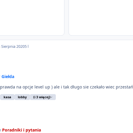
 Sierpnia 2020
5 l
w
Giełda
 prawda na opcje level up ) ale i tak długo sie czekało wiec przestań
kasa
lobby
(i 3 więcej)
w
Poradniki i pytania