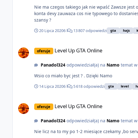
Nie ma czegos takiego jak nie wpaść Zawsze jest opcja że dostanie sie bana , jeśli akurat twoj profil przyciagnie uwage lub przy wyryfkowym sprawdzaniu w szczegółach
konta devy zauwaza cos nie typowego to dostaniesz bana i tyle Niema 100% gwarancji że dostaniesz kase przez money drop i nie dostaniesz bana Zawsze jest przynajmiej 1%
szansy ?
20 Lipca 2020
6 l
13 807 odpowiedzi
gta
hajs
Level Up GTA Online
Level Up GTA Online
oferuje
Panadol324
odpowiedział(a) na
Namo
temat 
Wsio co miało byc jest ? . Dzięki Namo
14 Lipca 2020
6 l
5 618 odpowiedzi
gta
level
lv
Level Up GTA Online
Level Up GTA Online
oferuje
Panadol324
odpowiedział(a) na
Namo
temat 