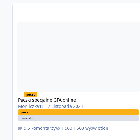
Paczki specjalne GTA online
pecet
Paczki specjalne GTA online
Monliczka11
·
7 Listopada 2024
pecet
samolot
5 komentarzy
1 563 wyświetleń