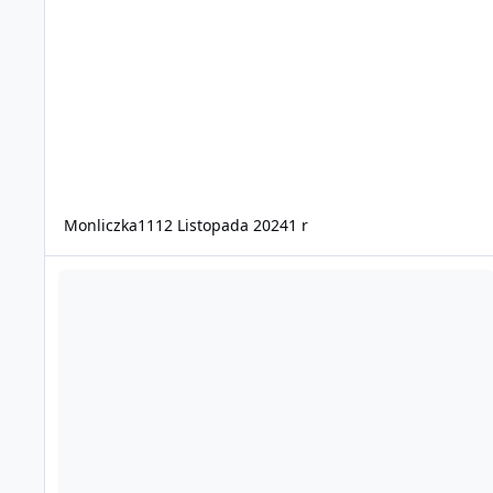
Monliczka11
12 Listopada 2024
1 r
Samolot