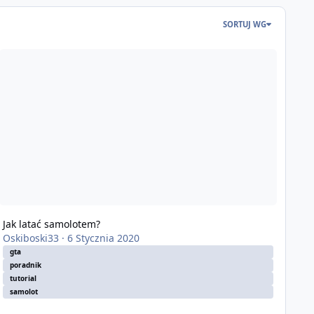
SORTUJ WG
k latać samolotem?
Jak latać samolotem?
Oskiboski33
·
6 Stycznia 2020
gta
poradnik
tutorial
samolot