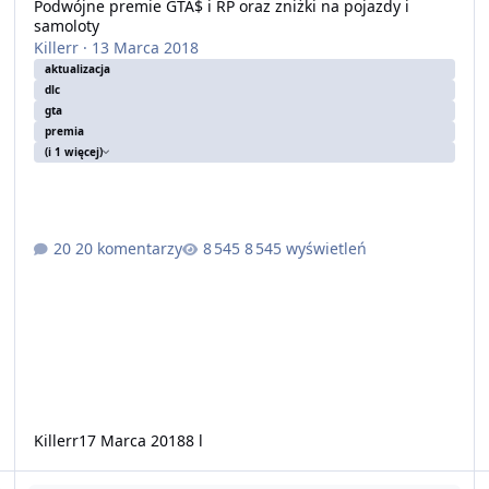
Podwójne premie GTA$ i RP oraz zniżki na pojazdy i
samoloty
Killerr
·
13 Marca 2018
aktualizacja
dlc
gta
premia
(i 1 więcej)
20 komentarzy
8 545 wyświetleń
Killerr
17 Marca 2018
8 l
Sprzedaż samolotów z hangaru
W