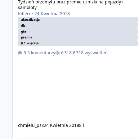
Tydzień przemytu oraz premie i zniżki na pojazdy i
samoloty
Killerr
·
24 Kwietnia 2018
aktualizacja
dlc
gta
premia
(i 1 więcej)
5 komentarzy
6 318 wyświetleń
chmielu_psx
24 Kwietnia 2018
8 l
Samolot lazer