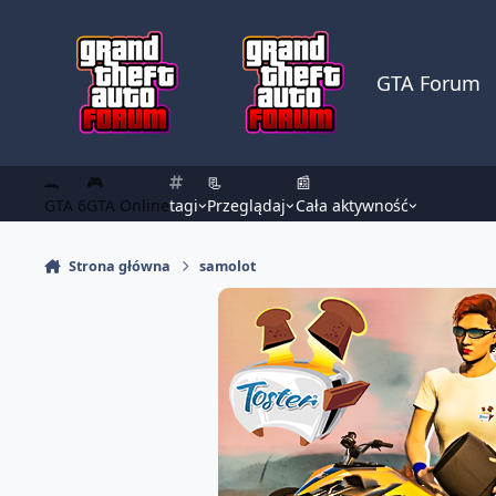
Skocz do zawartości
GTA Forum
🐊
🎮
📃
📰
GTA 6
GTA Online
tagi
Przeglądaj
Cała aktywność
Strona główna
samolot