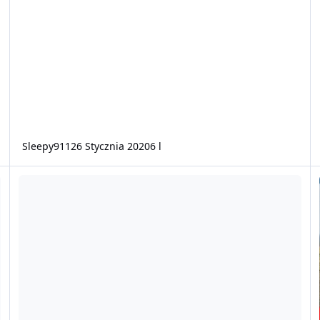
Sleepy911
26 Stycznia 2020
6 l
Brak samolotów i helikopterów w online
L