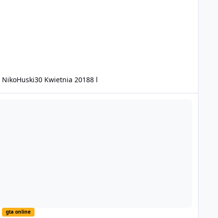
NikoHuski
30 Kwietnia 2018
8 l
molot lazer
gta online