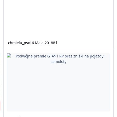
chmielu_psx
16 Maja 2018
8 l
Podwójne premie GTA$ i RP oraz zniżki na pojazdy i samoloty
Sa