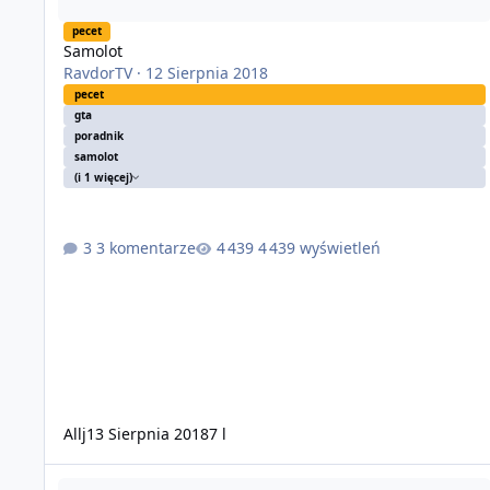
pecet
Samolot
RavdorTV
·
12 Sierpnia 2018
pecet
gta
poradnik
samolot
(i 1 więcej)
3 komentarze
4 439 wyświetleń
Allj
13 Sierpnia 2018
7 l
Podwójne premie GTA$ i RP oraz zniżki na pojazdy i samoloty