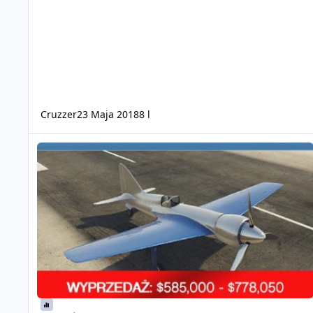
Cruzzer
23 Maja 2018
8 l
Tydzień przemytu oraz premie i zniżki na pojazdy i samoloty