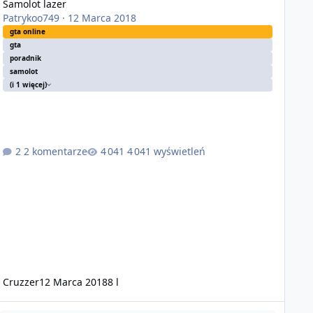
Samolot lazer
Patrykoo749
·
12 Marca 2018
gta online
gta
poradnik
samolot
(i 1 więcej)
2 komentarze
4 041 wyświetleń
Cruzzer
12 Marca 2018
8 l
ysadzanie samolotów