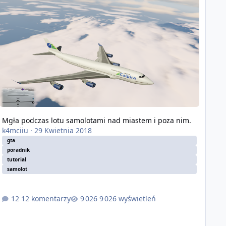
Mgła podczas lotu samolotami nad miastem i poza nim.
k4mciiu
·
29 Kwietnia 2018
gta
poradnik
tutorial
samolot
12 komentarzy
9 026 wyświetleń