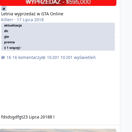
Letnia wyprzedaż w GTA Online
Killerr
·
17 Lipca 2018
aktualizacja
dlc
gta
premia
(i 1 więcej)
16 komentarzy
10 201 wyświetleń
fdsdsgdfgt
23 Lipca 2018
8 l
 i samoloty
gła podczas lotu samolotami nad miastem i poza nim.