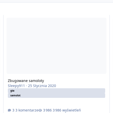
Zbugowane samoloty
Ja
Zbugowane samoloty
Sleepy911
·
25 Stycznia 2020
gta
samolot
3 komentarze
3 986 wyświetleń