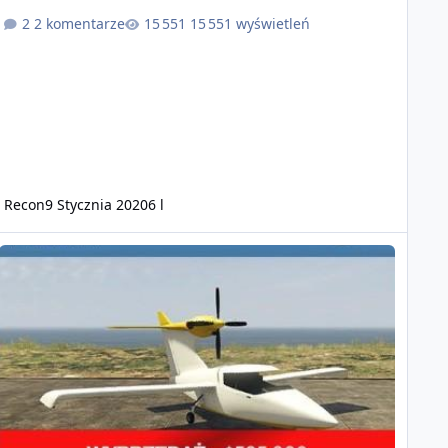
2 komentarze
15 551 wyświetleń
Recon
9 Stycznia 2020
6 l
etnia wyprzedaż w GTA Online