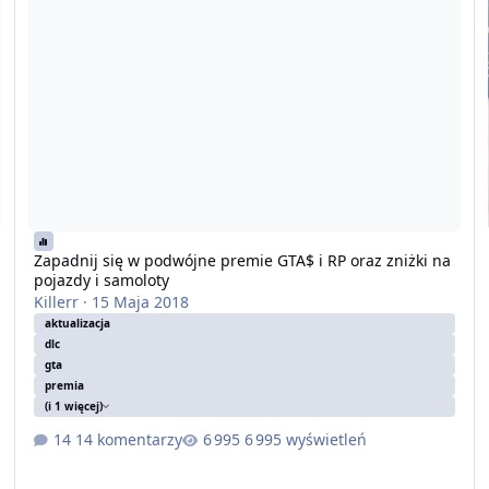
Zapadnij się w podwójne premie GTA$ i RP oraz zniżki na
pojazdy i samoloty
Killerr
·
15 Maja 2018
aktualizacja
dlc
gta
premia
(i 1 więcej)
14 komentarzy
6 995 wyświetleń