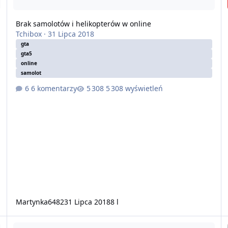
Brak samolotów i helikopterów w online
Tchibox
·
31 Lipca 2018
gta
gta5
online
samolot
6 komentarzy
5 308 wyświetleń
Martynka6482
31 Lipca 2018
8 l
Zapadnij się w podwójne premie GTA$ i RP oraz zniżki na pojazdy
M