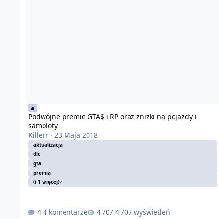
Podwójne premie GTA$ i RP oraz zniżki na pojazdy i
samoloty
Killerr
·
23 Maja 2018
aktualizacja
dlc
gta
premia
(i 1 więcej)
4 komentarze
4 707 wyświetleń