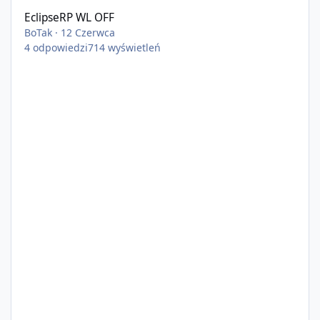
EclipseRP WL OFF
BoTak
·
12 Czerwca
4
odpowiedzi
714
wyświetleń