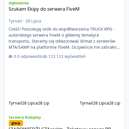
Ogłoszenia
Szukam Ekipy do serwera FiveM
Tyrnail
·
28 Lipca
Cześć! Poszukuję osób do współtworzenia TRUCK RPG -
autorskiego serwera FiveM o głównej tematyce
transportu. Staramy się odwzorować klimat z serwerów
MTA/SAMP na platformie FIveM. Oczywiście nie zabraknie
kontentu dla graczy którzy chcą robić coś innego niż
0 odpowiedzi
123 wyświetleń
jeździć ciężarówką. Projekt tworzony jest od podstaw z
naciskiem na jakość wykonania, bezpieczeństwo,
optymalizację oraz długoterminowy rozwój. Nie bazujemy
na przypadkowo pobranych skryptach większość
systemów powstaje pod potrzeby serwer
Tyrnail
28 Lipca
28 Lip
Tyrnail
28 Lipca
28 Lip
[ZAPOWIEDŹ] GTArealm - Tekstowy serwer RP będący prawdziwą
Serwery Roleplay
gtarp