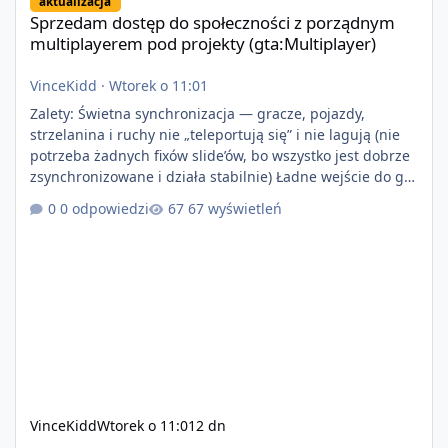
aktualizacja
Sprzedam dostęp do społeczności z porządnym
multiplayerem pod projekty (gta:Multiplayer)
VinceKidd
·
Wtorek o 11:01
Zalety: Świetna synchronizacja — gracze, pojazdy,
strzelanina i ruchy nie „teleportują się” i nie lagują (nie
potrzeba żadnych fixów slide’ów, bo wszystko jest dobrze
zsynchronizowane i działa stabilnie) Ładne wejście do gry
+ solidny antycheat na poziomie multiplayera Wygodne
0 odpowiedzi
67 wyświetleń
pisanie własnych modów i skryptów (wsparcie C# / JS /
C++ lub możliwość napisania własnego modułu) Cena:
200$ Kontakt: Discord — vincekidd Telegram —
xvincekidd Wideo demonstracyjne:
https://youtu.be/8IrdoG8iFz4
VinceKidd
Wtorek o 11:01
2 dn