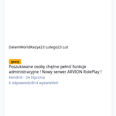
DalamWorldRazya
23 Lutego
23 Lut
Poszukiwane osoby chętne pełnić funkcje administracyjne ! Now
gtarp
Poszukiwane osoby chętne pełnić funkcje
administracyjne ! Nowy serwer ARVION RolePlay !
KendriX
·
24 Stycznia
0
odpowiedzi
814
wyświetleń