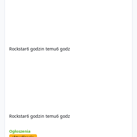
Rockstar
6 godzin temu
6 godz
Rockstar
6 godzin temu
6 godz
Sprzedam dostęp do społeczności z porządnym multiplayerem pod
Ogłoszenia