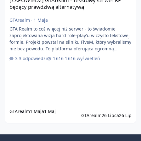
[ZAPOWIEDŹ] GTArealm - Tekstowy serwer RP
będący prawdziwą alternatywą
GTArealm
·
1 Maja
GTA Realm to coś więcej niż serwer - to świadomie
zaprojektowana wizja hard role-play’u w czysto tekstowej
formie. Projekt powstał na silniku FiveM, który wybraliśmy
nie bez powodu. To platforma oferująca ogromną
elastyczność i znacznie szybszy rozwój systemów niż w
3 odpowiedzi
1 616 wyświetleń
przypadku innych rozwiązań. Usprawniona
synchronizacja klient-serwer eliminuje problemy znane z
przeszłości i jasno pokazuje, że nowoczesne podejście
technologiczne może iść w parze ze stabilnością. Co
istotne, FiveM pozostaje jedyną
GTArealm
1 Maja
1 Maj
GTArealm
26 Lipca
26 Lip