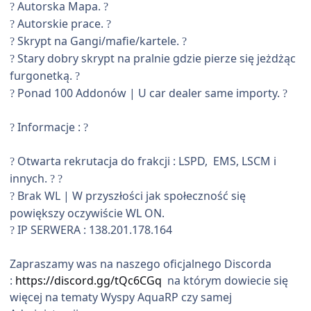
Autorska Mapa.
?
?️
Autorskie prace.
?
?
Skrypt na Gangi/mafie/kartele.
?
?
Stary dobry skrypt na pralnie gdzie pierze się jeżdżąc
?
furgonetką.
?
Ponad 100 Addonów | U car dealer same importy.
?
?
Informacje :
?
?
Otwarta rekrutacja do frakcji : LSPD, EMS, LSCM i
?
innych.
?
?
Brak WL | W przyszłości jak społeczność się
?
powiększy oczywiście WL ON.
IP SERWERA : 138.201.178.164
?
Zapraszamy was na naszego oficjalnego Discorda
:
https://discord.gg/tQc6CGq
na którym dowiecie się
więcej na tematy Wyspy AquaRP czy samej