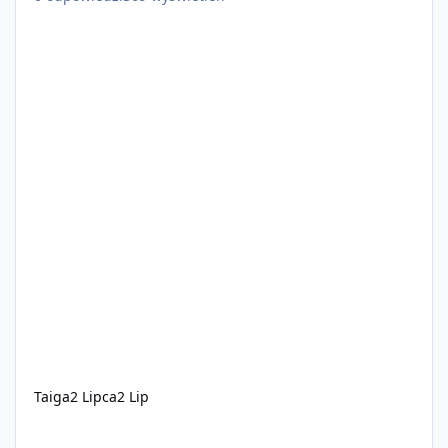
Taiga
2 Lipca
2 Lip
EclipseRP WL OFF