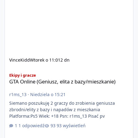
VinceKidd
Wtorek o 11:01
2 dn
GTA Online (Geniusz, elita z bazy/mieszkanie)
Ekipy i gracze
GTA Online (Geniusz, elita z bazy/mieszkanie)
r1ms_13
·
Niedziela o 15:21
Siemano poszukuję 2 graczy do zrobienia geniusza
zbrodni/elity z bazy i napadów z mieszkania
Platforma:Ps5 Wiek: +18 Psn: r1ms_13 Pisać pv
1 odpowiedź
93 wyświetleń