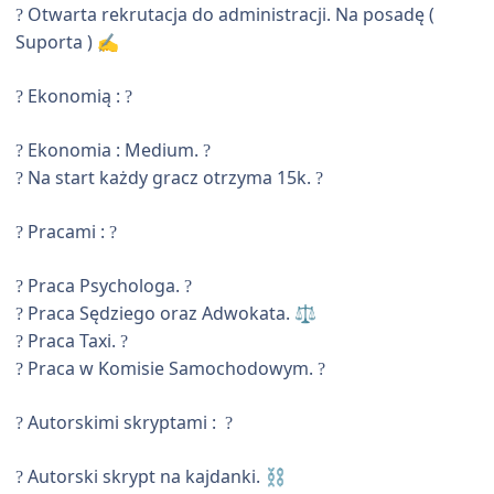
Otwarta rekrutacja do administracji. Na posadę (
?
Suporta )
✍️
Ekonomią :
?
?
Ekonomia : Medium.
?
?
Na start każdy gracz otrzyma 15k.
?
?
Pracami
:
?
?
Praca Psychologa.
?
?
Praca Sędziego oraz Adwokata.
?
⚖️
Praca Taxi.
?
?
Praca w Komisie Samochodowym.
?
?
Autorskimi skryptami :
?
?
Autorski skrypt na kajdanki.
?
⛓️