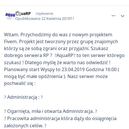
comment_51410
AquaRP
Użytkownik
Opublikowano
22 Kwietnia 2019
7 l
Witam. Przychodzimy do was z nowym projektem
Fivem. Projekt jest tworzony przez grupę znajomych
którzy są ze sobą zgrani oraz przyjaźni. Szukasz
dobrego serwera RP ?
AquaRP
to ten serwer którego
?
?
szukasz ! Dlatego myślę że warto nas odwiedzić !
Planowany start Wyspy to 23.04.2019 Godzina 16:00 (
mogą być małe opóźnienia ). Nasz serwer może
pochwalić się :
Administracją :
?
?
Ogarnięta, miła i otwarta Administracja.
?
?
Pracowita administracja która dąży do osiągnięcia
?
założonych celów.
?