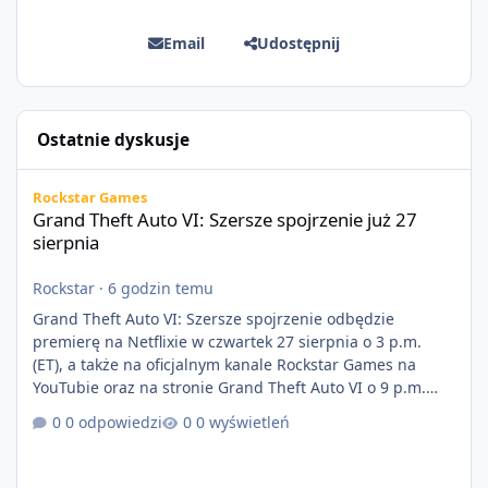
Email
Udostępnij
Ostatnie dyskusje
Grand Theft Auto VI: Szersze spojrzenie już 27 sierpnia
Rockstar Games
Grand Theft Auto VI: Szersze spojrzenie już 27
sierpnia
Rockstar
·
6 godzin temu
Grand Theft Auto VI: Szersze spojrzenie odbędzie
premierę na Netflixie w czwartek 27 sierpnia o 3 p.m.
(ET), a także na oficjalnym kanale Rockstar Games na
YouTubie oraz na stronie Grand Theft Auto VI o 9 p.m.
(ET) 27 sierpnia. https://netflix.com/GTAVI Grand Theft
0 odpowiedzi
0 wyświetleń
Auto VI będzie dostępne 19 listopada na PlayStation 5
oraz Xbox Series X|S. Zamów przed premierą na stronie
https://www.rockstargames.com/VI.