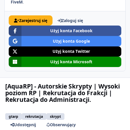
FiveM
.
Zarejestruj się
Zaloguj się
Użyj konta Facebook
Użyj konta Google
Użyj konta Twitter
Użyj konta Microsoft
[AquaRP] - Autorskie Skrypty | Wysoki
poziom RP | Rekrutacja do Frakcji |
Rekrutacja do Administracji.
gtarp
rekrutacja
skrypt
Udostępnij
Obserwujący