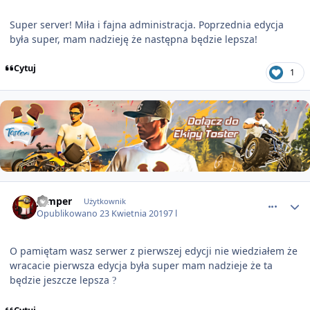
Super server! Miła i fajna administracja. Poprzednia edycja
była super, mam nadzieję że następna będzie lepsza!
Cytuj
1
comment_51418
Jumper
Użytkownik
Opublikowano
23 Kwietnia 2019
7 l
O pamiętam wasz serwer z pierwszej edycji nie wiedziałem że
wracacie pierwsza edycja była super mam nadzieje że ta
będzie jeszcze lepsza
?