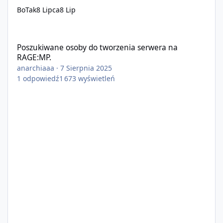
BoTak
8 Lipca
8 Lip
Poszukiwane osoby do tworzenia serwera na RAGE:MP.
Poszukiwane osoby do tworzenia serwera na
RAGE:MP.
anarchiaaa
·
7 Sierpnia 2025
1
odpowiedź
1 673
wyświetleń