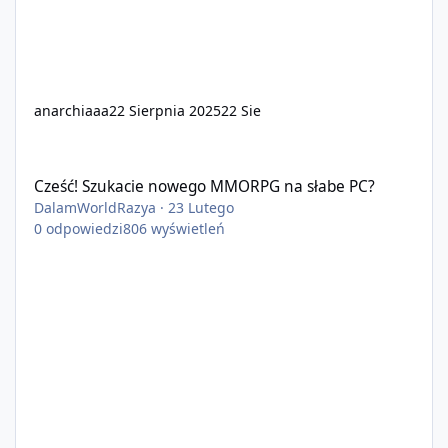
anarchiaaa
22 Sierpnia 2025
22 Sie
Cześć! Szukacie nowego MMORPG na słabe PC?
Cześć! Szukacie nowego MMORPG na słabe PC?
DalamWorldRazya
·
23 Lutego
0
odpowiedzi
806
wyświetleń