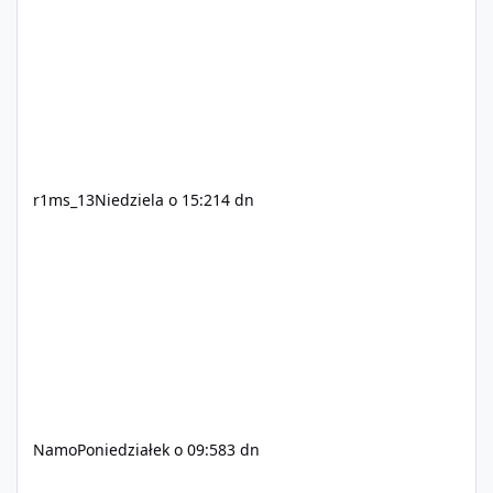
r1ms_13
Niedziela o 15:21
4 dn
Namo
Poniedziałek o 09:58
3 dn
Szukam Ekipy do serwera FiveM