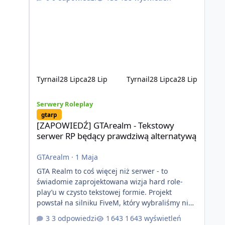
kontentu dla graczy którzy chcą robić coś
innego niż jeździć ciężarówką. Projekt tworzony
jest od podstaw z naciskiem na jakość
wykonania, bezpieczeństwo, optymalizację oraz
długoterminowy rozwój. Nie bazujemy na
przypadkowo pobranych skryptach większość
systemów powstaje pod potrzeby serwer
Tyrnail
28 Lipca
28 Lip
Tyrnail
28 Lipca
28 Lip
[ZAPOWIEDŹ] GTArealm - Tekstowy serwer RP będący praw
Serwery Roleplay
gtarp
[ZAPOWIEDŹ] GTArealm - Tekstowy
serwer RP będący prawdziwą alternatywą
GTArealm
·
1 Maja
GTA Realm to coś więcej niż serwer - to
świadomie zaprojektowana wizja hard role-
play’u w czysto tekstowej formie. Projekt
powstał na silniku FiveM, który wybraliśmy nie
bez powodu. To platforma oferująca ogromną
3 odpowiedzi
1 643 wyświetleń
elastyczność i znacznie szybszy rozwój