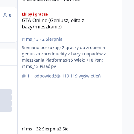
GTA Online (Geniusz, elita z bazy/mieszkanie)
Ekipy i gracze
0
GTA Online (Geniusz, elita z
bazy/mieszkanie)
r1ms_13
·
2 Sierpnia
Siemano poszukuję 2 graczy do zrobienia
geniusza zbrodni/elity z bazy i napadów z
mieszkania Platforma:Ps5 Wiek: +18 Psn:
r1ms_13 Pisać pv
1 odpowiedź
119 wyświetleń
r1ms_13
2 Sierpnia
2 Sie