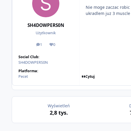
Nie moge zaczac robic
ukradlem juz 3 muscle 
SH4DOWPERS0N
Użytkownik
1
0
odpowiedzi
Reputacja
Social Club:
SH4DOWPERS0N
Platforma:
Cytuj
Pecet
Wyświetleń
2,8 tys.