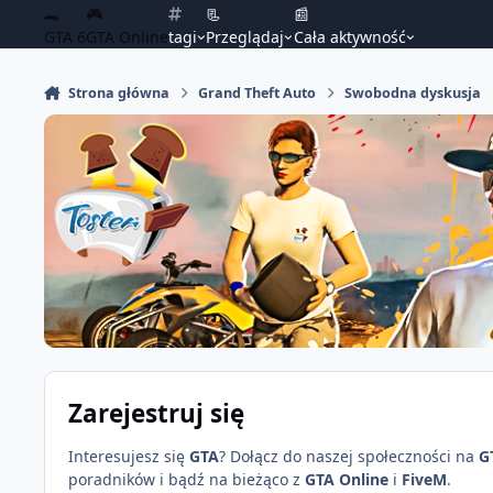
🐊
🎮
📃
📰
GTA 6
GTA Online
tagi
Przeglądaj
Cała aktywność
Strona główna
Grand Theft Auto
Swobodna dyskusja
Zarejestruj się
Interesujesz się
GTA
? Dołącz do naszej społeczności na
G
poradników i bądź na bieżąco z
GTA Online
i
FiveM
.