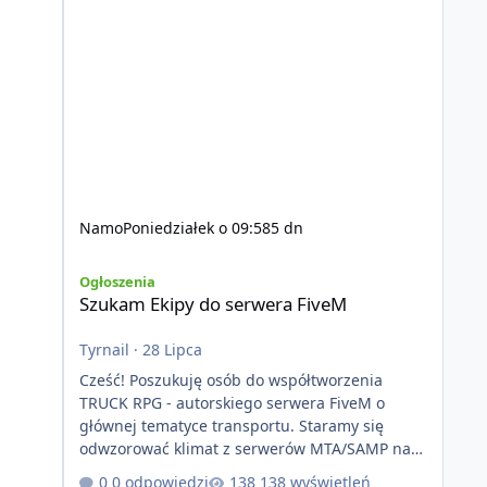
Namo
Poniedziałek o 09:58
5 dn
Szukam Ekipy do serwera FiveM
Ogłoszenia
Szukam Ekipy do serwera FiveM
Tyrnail
·
28 Lipca
Cześć! Poszukuję osób do współtworzenia
TRUCK RPG - autorskiego serwera FiveM o
głównej tematyce transportu. Staramy się
odwzorować klimat z serwerów MTA/SAMP na
platformie FIveM. Oczywiście nie zabraknie
0 odpowiedzi
138 wyświetleń