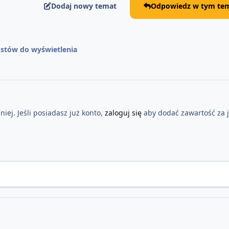
Dodaj nowy temat
Odpowiedz w tym tem
stów do wyświetlenia
iej. Jeśli posiadasz już konto,
zaloguj się
aby dodać zawartość za 