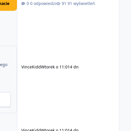
zsynchronizowane i działa stabilnie) Ładne
acie
0 odpowiedzi
91 wyświetleń
wejście do gry + solidny antycheat na poziomie
multiplayera Wygodne pisanie własnych
modów i skryptów (wsparcie C# / JS / C++ lub
możliwość napisania własnego modułu) Cena:
200$ Kontakt: Discord — vincekidd Telegram —
xvincekidd Wideo demonstracyjne:
https://youtu.be/8IrdoG8iFz4
jego
VinceKidd
Wtorek o 11:01
4 dn
VinceKidd
Wtorek o 11:01
4 dn