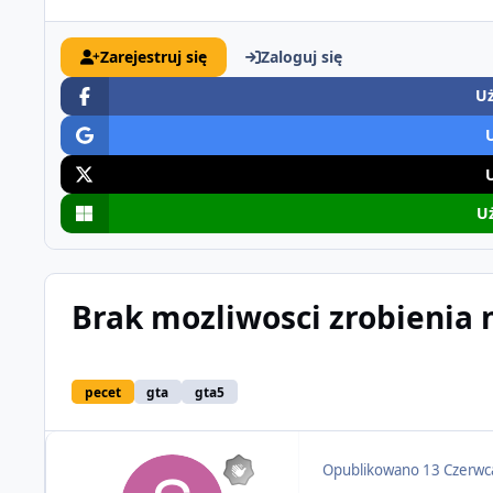
Zarejestruj się
Zaloguj się
Uż
Uż
Brak mozliwosci zrobienia
pecet
gta
gta5
Opublikowano
13 Czerwc