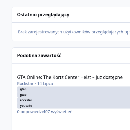
Ostatnio przeglądający
Brak zarejestrowanych użytkowników przeglądających tę 
Podobna zawartość
GTA Online: The Kortz Center Heist – już dostępne
GTA Online: The Kortz Center Heist – już dostępne
Rockstar
·
14 Lipca
gta5
gtao
rockstar
youtube
0
odpowiedzi
407
wyświetleń