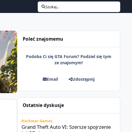
Szukaj...
Poleć znajomemu
Podoba Ci się GTA Forum? Podziel się tym
ze znajomym!
Email
Udostępnij
Ostatnie dyskusje
Grand Theft Auto VI: Szersze spojrzenie już 27 sierpnia
Rockstar Games
Grand Theft Auto VI: Szersze spojrzenie