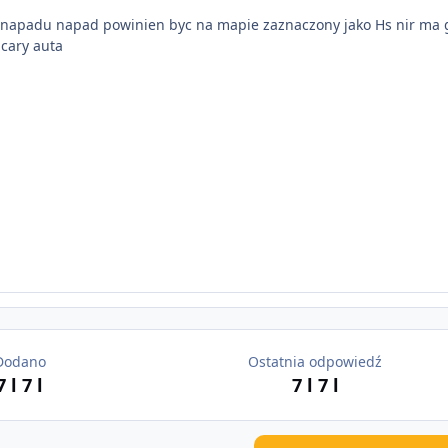
 napadu napad powinien byc na mapie zaznaczony jako Hs nir ma 
cary auta
Dodano
Ostatnia odpowiedź
7 l
7 l
7 l
7 l