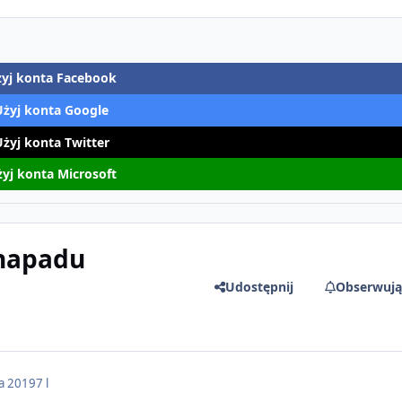
yj konta Facebook
Użyj konta Google
Użyj konta Twitter
yj konta Microsoft
 napadu
Udostępnij
Obserwują
a 2019
7 l