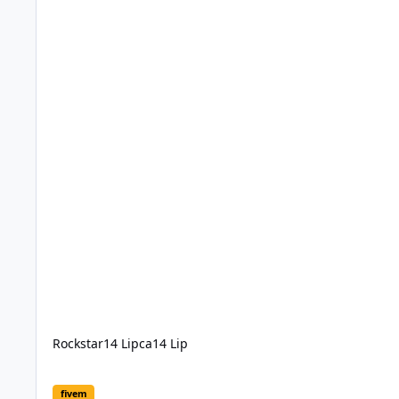
Rockstar
14 Lipca
14 Lip
GRAND TRUCK Legenda wróciła na drogi GTA V
fivem