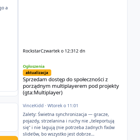
go a
Rockstar
Czwartek o 12:31
2 dn
Sprzedam dostęp do społeczności z porządnym multiplayer
Ogłoszenia
aktualizacja
Sprzedam dostęp do społeczności z
porządnym multiplayerem pod projekty
(gta:Multiplayer)
VinceKidd
·
Wtorek o 11:01
Zalety: Świetna synchronizacja — gracze,
pojazdy, strzelanina i ruchy nie „teleportują
się” i nie lagują (nie potrzeba żadnych fixów
slide’ów, bo wszystko jest dobrze