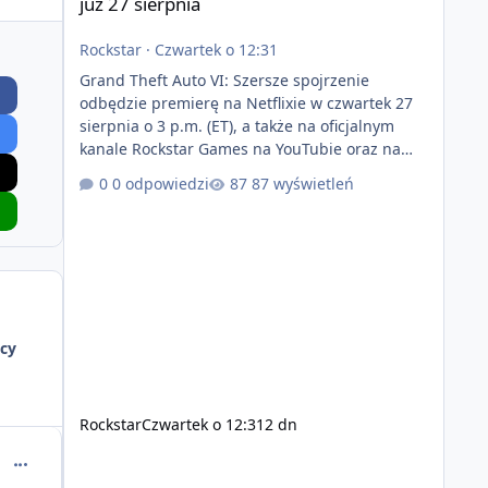
już 27 sierpnia
Rockstar
·
Czwartek o 12:31
Grand Theft Auto VI: Szersze spojrzenie
odbędzie premierę na Netflixie w czwartek 27
sierpnia o 3 p.m. (ET), a także na oficjalnym
kanale Rockstar Games na YouTubie oraz na
stronie Grand Theft Auto VI o 9 p.m. (ET) 27
0 odpowiedzi
87 wyświetleń
sierpnia. https://netflix.com/GTAVI Grand Theft
Auto VI będzie dostępne 19 listopada na
PlayStation 5 oraz Xbox Series X|S. Zamów
przed premierą na stronie
https://www.rockstargames.com/VI.
cy
Rockstar
Czwartek o 12:31
2 dn
comment_52127