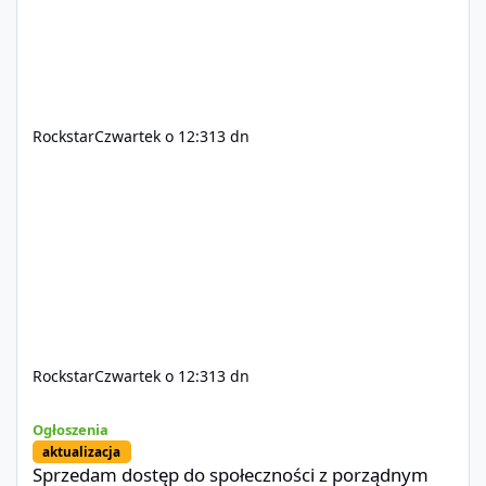
Rockstar
Czwartek o 12:31
3 dn
Rockstar
Czwartek o 12:31
3 dn
Sprzedam dostęp do społeczności z porządnym multiplayerem pod
Ogłoszenia
aktualizacja
Sprzedam dostęp do społeczności z porządnym