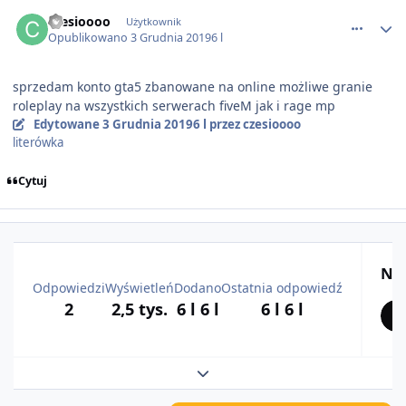
comment_54536
czesioooo
Użytkownik
Opublikowano
3 Grudnia 2019
6 l
sprzedam konto gta5 zbanowane na online możliwe granie
roleplay na wszystkich serwerach fiveM jak i rage mp
Edytowane
3 Grudnia 2019
6 l
przez czesioooo
literówka
Cytuj
Naj
Odpowiedzi
Wyświetleń
Dodano
Ostatnia odpowiedź
2
2,5 tys.
6 l
6 l
6 l
6 l
Rozwiń podsumowanie tematu