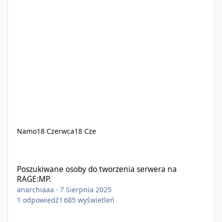
Namo
18 Czerwca
18 Cze
Poszukiwane osoby do tworzenia serwera na RAGE:MP.
Poszukiwane osoby do tworzenia serwera na
RAGE:MP.
anarchiaaa
·
7 Sierpnia 2025
1
odpowiedź
1 685
wyświetleń