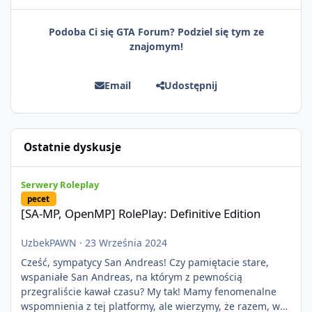
Podoba Ci się GTA Forum? Podziel się tym ze
znajomym!
Email
Udostępnij
Ostatnie dyskusje
[SA-MP, OpenMP] RolePlay: Definitive Edition
Serwery Roleplay
pecet
[SA-MP, OpenMP] RolePlay: Definitive Edition
UzbekPAWN
·
23 Września 2024
Cześć, sympatycy San Andreas! Czy pamiętacie stare,
wspaniałe San Andreas, na którym z pewnością
przegraliście kawał czasu? My tak! Mamy fenomenalne
wspomnienia z tej platformy, ale wierzymy, że razem, w