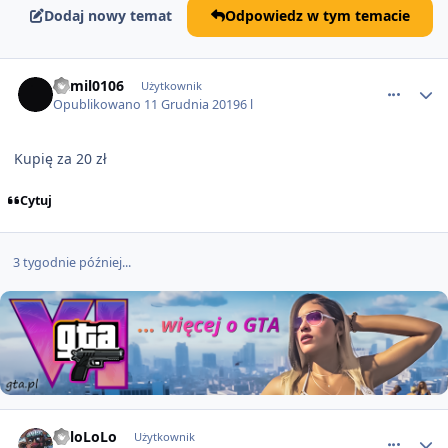
Dodaj nowy temat
Odpowiedz w tym temacie
comment_54688
kamil0106
Użytkownik
Opublikowano
11 Grudnia 2019
6 l
Kupię za 20 zł
Cytuj
3 tygodnie później...
comment_55267
YoloLoLo
Użytkownik