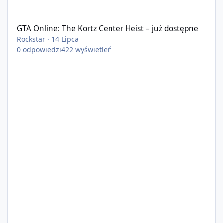
GTA Online: The Kortz Center Heist – już dostępne
GTA Online: The Kortz Center Heist – już dostępne
Rockstar
·
14 Lipca
0
odpowiedzi
422
wyświetleń