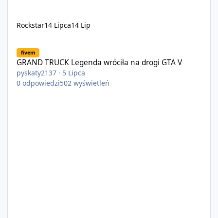
Rockstar
14 Lipca
14 Lip
GRAND TRUCK Legenda wróciła na drogi GTA V
fivem
GRAND TRUCK Legenda wróciła na drogi GTA V
pyskaty2137
·
5 Lipca
0
odpowiedzi
502
wyświetleń