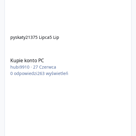
pyskaty2137
5 Lipca
5 Lip
Kupie konto PC
Kupie konto PC
hubi9910
·
27 Czerwca
0
odpowiedzi
263
wyświetleń