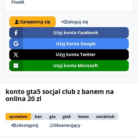
FiveM
.
Zarejestruj się
Zaloguj się
Użyj konta Facebook
Użyj konta Google
Użyj konta Twitter
Użyj konta Microsoft
konto gta5 socjal club z banem na
onlina 20 zl
sprzedam
ban
gta
gta5
konto
socialclub
Udostępnij
Obserwujący