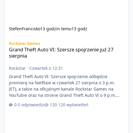
StefenFrancisko
13 godzin temu
13 godz
Grand Theft Auto VI: Szersze spojrzenie już 27 sierpnia
Rockstar Games
Grand Theft Auto VI: Szersze spojrzenie już 27
sierpnia
Rockstar
·
Czwartek o 12:31
Grand Theft Auto VI: Szersze spojrzenie odbędzie
premierę na Netflixie w czwartek 27 sierpnia o 3 p.m.
(ET), a także na oficjalnym kanale Rockstar Games na
YouTubie oraz na stronie Grand Theft Auto VI o 9 p.m.
(ET) 27 sierpnia. https://netflix.com/GTAVI Grand Theft
0 odpowiedzi
120 wyświetleń
Auto VI będzie dostępne 19 listopada na PlayStation 5
oraz Xbox Series X|S. Zamów przed premierą na stronie
https://www.rockstargames.com/VI.