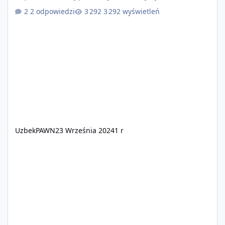
nowopowstającym projekcie RolePlay: Definitive Edition
2 odpowiedzi
3 292 wyświetleń
uda nam się zbudować nowe, piękne chwile w roleplayu,
co pozwoli nam zbudować kolejne, piękne wspomnienia!
Taką możliwość zawdzięczamy dzięki nowopowstającej
platformie która przynosi nam wiele zmian, dzięki
lepszej optymalizacji i zabezpie
UzbekPAWN
23 Września 2024
1 r