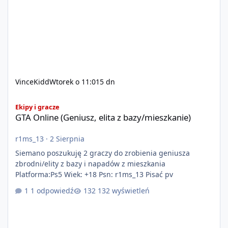
VinceKidd
Wtorek o 11:01
5 dn
GTA Online (Geniusz, elita z bazy/mieszkanie)
Ekipy i gracze
GTA Online (Geniusz, elita z bazy/mieszkanie)
r1ms_13
·
2 Sierpnia
Siemano poszukuję 2 graczy do zrobienia geniusza
zbrodni/elity z bazy i napadów z mieszkania
Platforma:Ps5 Wiek: +18 Psn: r1ms_13 Pisać pv
1 odpowiedź
132 wyświetleń