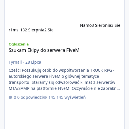
Namo
3 Sierpnia
3 Sie
r1ms_13
2 Sierpnia
2 Sie
Szukam Ekipy do serwera FiveM
Ogłoszenia
Szukam Ekipy do serwera FiveM
Tyrnail
·
28 Lipca
Cześć! Poszukuję osób do współtworzenia TRUCK RPG -
autorskiego serwera FiveM o głównej tematyce
transportu. Staramy się odwzorować klimat z serwerów
MTA/SAMP na platformie FIveM. Oczywiście nie zabraknie
kontentu dla graczy którzy chcą robić coś innego niż
0 odpowiedzi
145 wyświetleń
jeździć ciężarówką. Projekt tworzony jest od podstaw z
naciskiem na jakość wykonania, bezpieczeństwo,
optymalizację oraz długoterminowy rozwój. Nie bazujemy
na przypadkowo pobranych skryptach większość
systemów powstaje pod potrzeby serwer