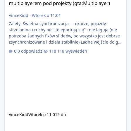
multiplayerem pod projekty (gta:Multiplayer)
VinceKidd
·
Wtorek o 11:01
Zalety: Świetna synchronizacja — gracze, pojazdy,
strzelanina i ruchy nie „teleportują się” i nie lagują (nie
potrzeba żadnych fixów slide’ów, bo wszystko jest dobrze
zsynchronizowane i działa stabilnie) Ładne wejście do gry
+ solidny antycheat na poziomie multiplayera Wygodne
0 odpowiedzi
118 wyświetleń
pisanie własnych modów i skryptów (wsparcie C# / JS /
C++ lub możliwość napisania własnego modułu) Cena:
200$ Kontakt: Discord — vincekidd Telegram —
xvincekidd Wideo demonstracyjne:
https://youtu.be/8IrdoG8iFz4
VinceKidd
Wtorek o 11:01
5 dn