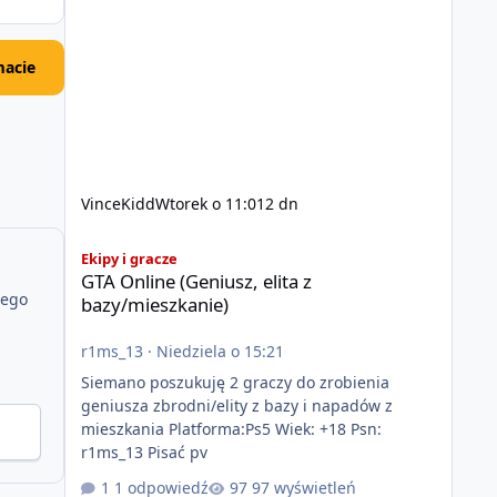
acie
VinceKidd
Wtorek o 11:01
2 dn
GTA Online (Geniusz, elita z bazy/mieszkanie)
Ekipy i gracze
GTA Online (Geniusz, elita z
jego
bazy/mieszkanie)
r1ms_13
·
Niedziela o 15:21
Siemano poszukuję 2 graczy do zrobienia
geniusza zbrodni/elity z bazy i napadów z
mieszkania Platforma:Ps5 Wiek: +18 Psn:
r1ms_13 Pisać pv
1 odpowiedź
97 wyświetleń