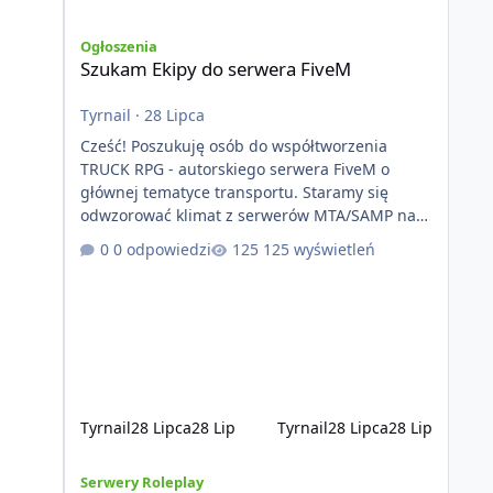
Szukam Ekipy do serwera FiveM
Ogłoszenia
Szukam Ekipy do serwera FiveM
Tyrnail
·
28 Lipca
Cześć! Poszukuję osób do współtworzenia
TRUCK RPG - autorskiego serwera FiveM o
głównej tematyce transportu. Staramy się
odwzorować klimat z serwerów MTA/SAMP na
platformie FIveM. Oczywiście nie zabraknie
0 odpowiedzi
125 wyświetleń
kontentu dla graczy którzy chcą robić coś
innego niż jeździć ciężarówką. Projekt tworzony
jest od podstaw z naciskiem na jakość
wykonania, bezpieczeństwo, optymalizację oraz
długoterminowy rozwój. Nie bazujemy na
przypadkowo pobranych skryptach większość
systemów powstaje pod potrzeby serwer
Tyrnail
28 Lipca
28 Lip
Tyrnail
28 Lipca
28 Lip
[ZAPOWIEDŹ] GTArealm - Tekstowy serwer RP będący praw
Serwery Roleplay