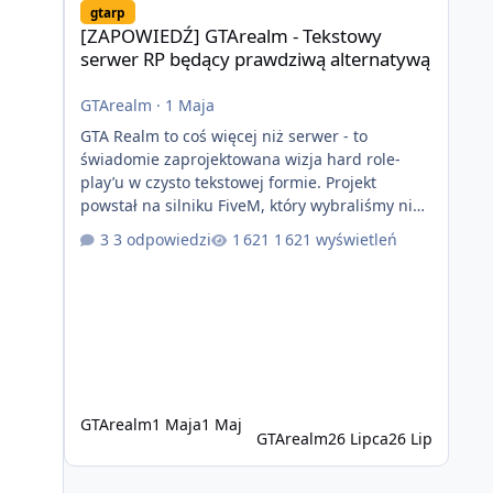
gtarp
[ZAPOWIEDŹ] GTArealm - Tekstowy
serwer RP będący prawdziwą alternatywą
GTArealm
·
1 Maja
GTA Realm to coś więcej niż serwer - to
świadomie zaprojektowana wizja hard role-
play’u w czysto tekstowej formie. Projekt
powstał na silniku FiveM, który wybraliśmy nie
bez powodu. To platforma oferująca ogromną
3 odpowiedzi
1 621 wyświetleń
elastyczność i znacznie szybszy rozwój
systemów niż w przypadku innych rozwiązań.
Usprawniona synchronizacja klient-serwer
eliminuje problemy znane z przeszłości i jasno
pokazuje, że nowoczesne podejście
technologiczne może iść w parze ze
stabilnością. Co istotne, FiveM pozostaje jedyną
GTArealm
1 Maja
1 Maj
GTArealm
26 Lipca
26 Lip