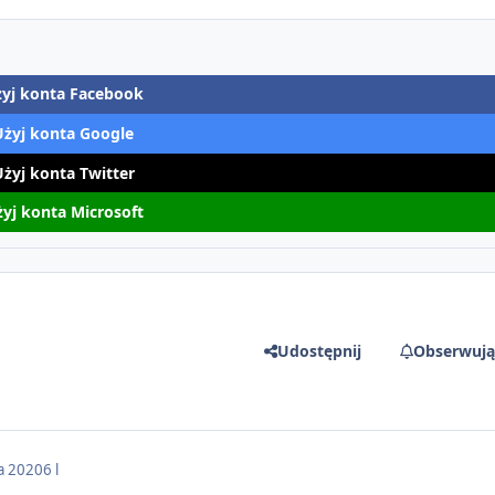
yj konta Facebook
Użyj konta Google
Użyj konta Twitter
yj konta Microsoft
Udostępnij
Obserwują
ia 2020
6 l