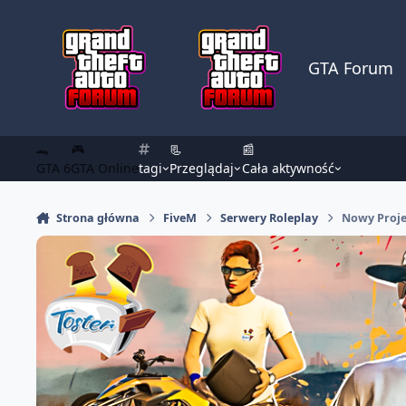
Skocz do zawartości
GTA Forum
🐊
🎮
📃
📰
GTA 6
GTA Online
tagi
Przeglądaj
Cała aktywność
Strona główna
FiveM
Serwery Roleplay
Nowy Proje