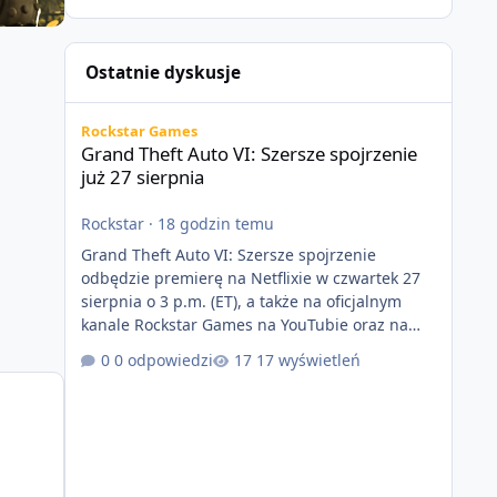
Ostatnie dyskusje
Grand Theft Auto VI: Szersze spojrzenie już 27 sierpnia
Rockstar Games
Grand Theft Auto VI: Szersze spojrzenie
już 27 sierpnia
Rockstar
·
18 godzin temu
Grand Theft Auto VI: Szersze spojrzenie
odbędzie premierę na Netflixie w czwartek 27
sierpnia o 3 p.m. (ET), a także na oficjalnym
kanale Rockstar Games na YouTubie oraz na
stronie Grand Theft Auto VI o 9 p.m. (ET) 27
0 odpowiedzi
17 wyświetleń
sierpnia. https://netflix.com/GTAVI Grand Theft
Auto VI będzie dostępne 19 listopada na
PlayStation 5 oraz Xbox Series X|S. Zamów
przed premierą na stronie
https://www.rockstargames.com/VI.