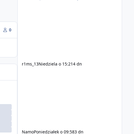
0
r1ms_13
Niedziela o 15:21
4 dn
Namo
Poniedziałek o 09:58
3 dn