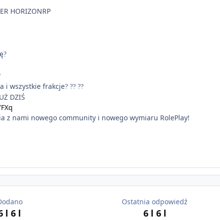
ER HORIZONRP
ę
?
?
 i wszystkie frakcje
?
?‍?
?‍?
UŻ DZIŚ
YFXq
ia z nami nowego community i nowego wymiaru RolePlay!
Dodano
Ostatnia odpowiedź
6 l
6 l
6 l
6 l