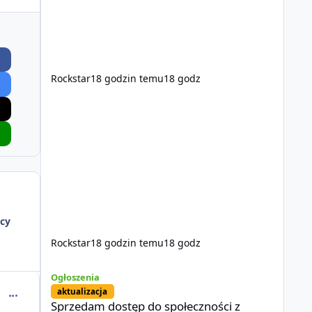
Rockstar
18 godzin temu
18 godz
cy
Rockstar
18 godzin temu
18 godz
Sprzedam dostęp do społeczności z porządnym multiplayer
Ogłoszenia
aktualizacja
comment_56009
Sprzedam dostęp do społeczności z