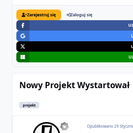
Zarejestruj się
Zaloguj się
Uż
Uż
Nowy Projekt Wystartował
projekt
Opublikowano
29 Styczn