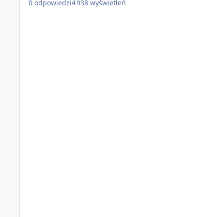
0
odpowiedzi
4 938
wyświetleń