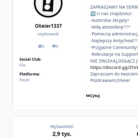
ZAPRASZAMY NA SERW
U nas znajdziesz:
➡️
-Autorskie skrypty
?️
Olieier1337
-Miłą atmosferę
?‍?‍?‍?
-Pomocną administracj
Użytkownik
-Najlepszy Antycheat
?‍?
2
0
-Przyjazne Community
odpowiedzi
Reputacja
-Rekrutacje na Supporta
Social Club:
NIE ZWLEKAJ,DOŁĄCZ J
Flix
https://discord.gg/ZYx
Zapraszam do tworzen
Platforma:
Pecet
Pozdrawiam,Olieier
Cytuj
Wyświetleń
2,9 tys.