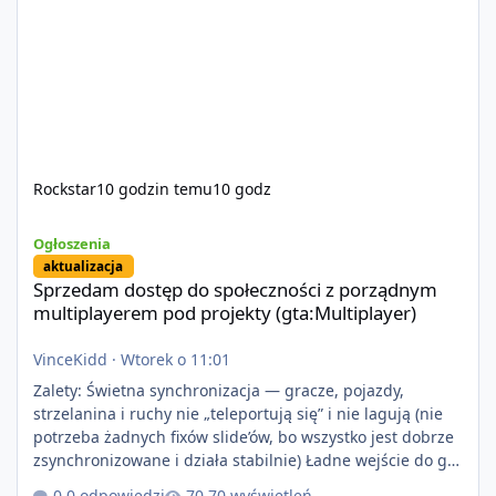
Rockstar
10 godzin temu
10 godz
Sprzedam dostęp do społeczności z porządnym multiplayerem pod
Ogłoszenia
aktualizacja
Sprzedam dostęp do społeczności z porządnym
multiplayerem pod projekty (gta:Multiplayer)
VinceKidd
·
Wtorek o 11:01
Zalety: Świetna synchronizacja — gracze, pojazdy,
strzelanina i ruchy nie „teleportują się” i nie lagują (nie
potrzeba żadnych fixów slide’ów, bo wszystko jest dobrze
zsynchronizowane i działa stabilnie) Ładne wejście do gry
+ solidny antycheat na poziomie multiplayera Wygodne
0 odpowiedzi
70 wyświetleń