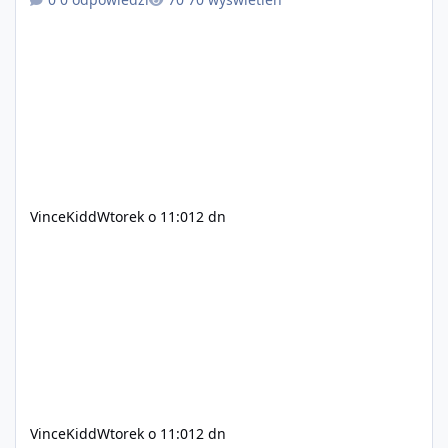
pisanie własnych modów i skryptów (wsparcie C# / JS /
C++ lub możliwość napisania własnego modułu) Cena:
200$ Kontakt: Discord — vincekidd Telegram —
xvincekidd Wideo demonstracyjne:
https://youtu.be/8IrdoG8iFz4
VinceKidd
Wtorek o 11:01
2 dn
VinceKidd
Wtorek o 11:01
2 dn