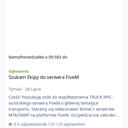
Namo
Poniedziałek o 09:58
3 dn
Szukam Ekipy do serwera FiveM
Ogłoszenia
Szukam Ekipy do serwera FiveM
Tyrnail
·
28 Lipca
Cześć! Poszukuję osób do współtworzenia TRUCK RPG -
autorskiego serwera FiveM o głównej tematyce
transportu. Staramy się odwzorować klimat z serwerów
MTA/SAMP na platformie FIveM. Oczywiście nie zabraknie
kontentu dla graczy którzy chcą robić coś innego niż
0 odpowiedzi
125 wyświetleń
jeździć ciężarówką. Projekt tworzony jest od podstaw z