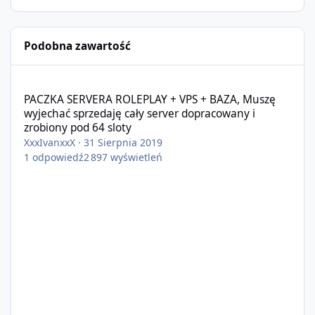
Podobna zawartość
PACZKA SERVERA ROLEPLAY + VPS + BAZA, Muszę wyjechać sprzeda
PACZKA SERVERA ROLEPLAY + VPS + BAZA, Muszę
wyjechać sprzedaję cały server dopracowany i
zrobiony pod 64 sloty
XxxIvanxxX
·
31 Sierpnia 2019
1
odpowiedź
2 897
wyświetleń