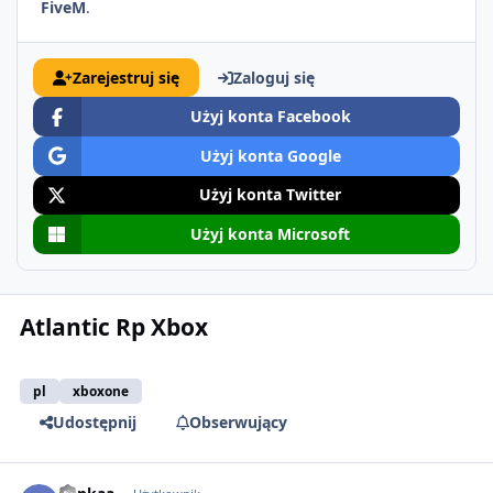
FiveM
.
Zarejestruj się
Zaloguj się
Użyj konta Facebook
Użyj konta Google
Użyj konta Twitter
Użyj konta Microsoft
Atlantic Rp Xbox
pl
xboxone
Udostępnij
Obserwujący
comment_64066