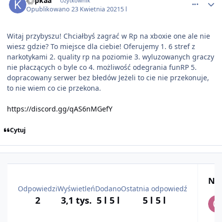
Kapkaa
Użytkownik
Opublikowano
23 Kwietnia 2021
5 l
Witaj przybyszu! Chciałbyś zagrać w Rp na xboxie one ale nie
wiesz gdzie? To miejsce dla ciebie! Oferujemy 1. 6 stref z
narkotykami 2. quality rp na poziomie 3. wyluzowanych graczy
nie płaczących o byle co 4. możliwość odegrania funRP 5.
dopracowany serwer bez błedów Jeżeli to cie nie przekonuje,
to nie wiem co cie przekona.
https://discord.gg/qAS6nMGefY
Cytuj
Naj
Odpowiedzi
Wyświetleń
Dodano
Ostatnia odpowiedź
2
3,1 tys.
5 l
5 l
5 l
5 l