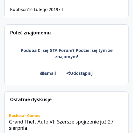
Kubbson
16 Lutego 2019
7 l
Poleć znajomemu
Podoba Ci się GTA Forum? Podziel się tym ze
znajomym!
Email
Udostępnij
Ostatnie dyskusje
Grand Theft Auto VI: Szersze spojrzenie już 27 sierpnia
Rockstar Games
Grand Theft Auto VI: Szersze spojrzenie już 27
sierpnia