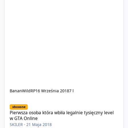
BananWildRP
16 Września 2018
7 l
Pierwsza osoba która wbiła legalnie tysięczny level w GTA Online
xboxone
Pierwsza osoba która wbiła legalnie tysięczny level
w GTA Online
SKILER
·
21 Maja 2018