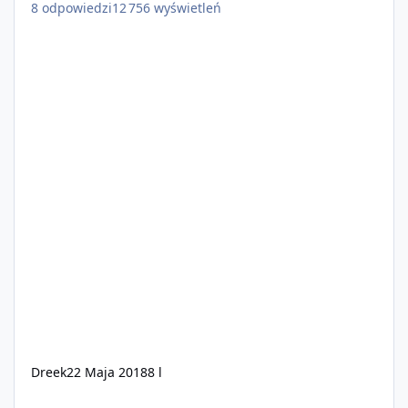
8
odpowiedzi
12 756
wyświetleń
Dreek
22 Maja 2018
8 l
Plusy i minusy połączonych kont Socialclub ?