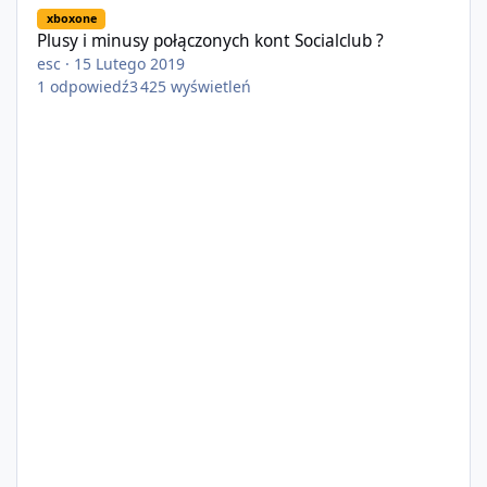
xboxone
Plusy i minusy połączonych kont Socialclub ?
esc
·
15 Lutego 2019
1
odpowiedź
3 425
wyświetleń