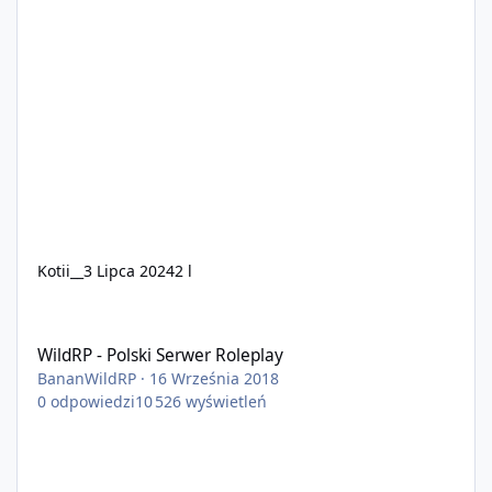
Kotii__
3 Lipca 2024
2 l
WildRP - Polski Serwer Roleplay
WildRP - Polski Serwer Roleplay
BananWildRP
·
16 Września 2018
0
odpowiedzi
10 526
wyświetleń