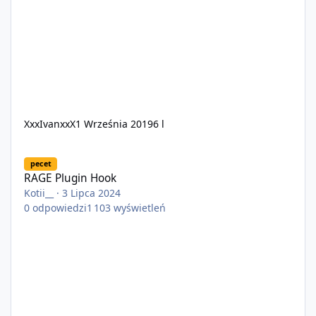
XxxIvanxxX
1 Września 2019
6 l
RAGE Plugin Hook
pecet
RAGE Plugin Hook
Kotii__
·
3 Lipca 2024
0
odpowiedzi
1 103
wyświetleń