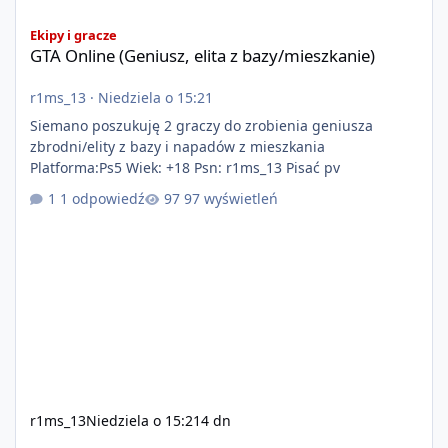
GTA Online (Geniusz, elita z bazy/mieszkanie)
Ekipy i gracze
GTA Online (Geniusz, elita z bazy/mieszkanie)
r1ms_13
·
Niedziela o 15:21
Siemano poszukuję 2 graczy do zrobienia geniusza
zbrodni/elity z bazy i napadów z mieszkania
Platforma:Ps5 Wiek: +18 Psn: r1ms_13 Pisać pv
1 odpowiedź
97 wyświetleń
r1ms_13
Niedziela o 15:21
4 dn