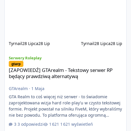
naciskiem na jakość wykonania, bezpieczeństwo,
optymalizację oraz długoterminowy rozwój. Nie bazujemy
na przypadkowo pobranych skryptach większość
systemów powstaje pod potrzeby serwer
Tyrnail
28 Lipca
28 Lip
Tyrnail
28 Lipca
28 Lip
[ZAPOWIEDŹ] GTArealm - Tekstowy serwer RP będący prawdziwą
Serwery Roleplay
gtarp
[ZAPOWIEDŹ] GTArealm - Tekstowy serwer RP
będący prawdziwą alternatywą
GTArealm
·
1 Maja
GTA Realm to coś więcej niż serwer - to świadomie
zaprojektowana wizja hard role-play’u w czysto tekstowej
formie. Projekt powstał na silniku FiveM, który wybraliśmy
nie bez powodu. To platforma oferująca ogromną
elastyczność i znacznie szybszy rozwój systemów niż w
3 odpowiedzi
1 621 wyświetleń
przypadku innych rozwiązań. Usprawniona