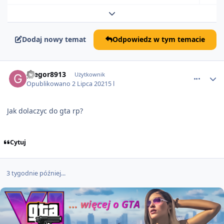
Rozwiń podsumowanie tematu
Dodaj nowy temat
Odpowiedz w tym temacie
comment_64796
gregor8913
Użytkownik
Opublikowano
2 Lipca 2021
5 l
Jak dolaczyc do gta rp?
Cytuj
3 tygodnie później...