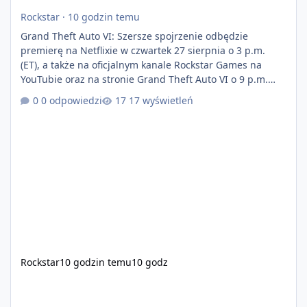
Rockstar
·
10 godzin temu
Grand Theft Auto VI: Szersze spojrzenie odbędzie
premierę na Netflixie w czwartek 27 sierpnia o 3 p.m.
(ET), a także na oficjalnym kanale Rockstar Games na
YouTubie oraz na stronie Grand Theft Auto VI o 9 p.m.
(ET) 27 sierpnia. https://netflix.com/GTAVI Grand Theft
0 odpowiedzi
17 wyświetleń
Auto VI będzie dostępne 19 listopada na PlayStation 5
oraz Xbox Series X|S. Zamów przed premierą na stronie
https://www.rockstargames.com/VI.
Rockstar
10 godzin temu
10 godz