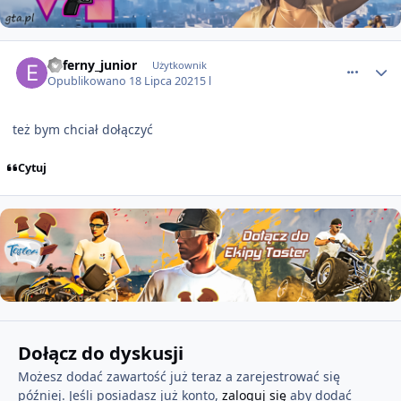
comment_64937
Enferny_junior
Użytkownik
Opublikowano
18 Lipca 2021
5 l
też bym chciał dołączyć
Cytuj
Dołącz do dyskusji
Możesz dodać zawartość już teraz a zarejestrować się
później. Jeśli posiadasz już konto,
zaloguj się
aby dodać