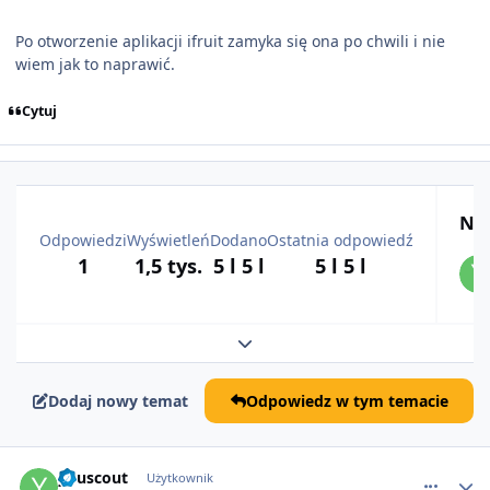
Po otworzenie aplikacji ifruit zamyka się ona po chwili i nie
wiem jak to naprawić.
Cytuj
Naj
Odpowiedzi
Wyświetleń
Dodano
Ostatnia odpowiedź
1
1,5 tys.
5 l
5 l
5 l
5 l
Rozwiń podsumowanie tematu
Dodaj nowy temat
Odpowiedz w tym temacie
comment_64915
youscout
Użytkownik