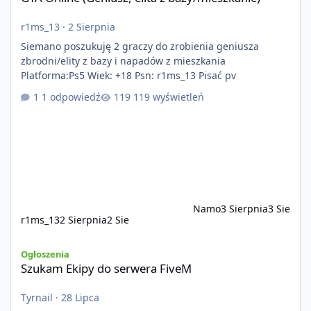
r1ms_13
·
2 Sierpnia
Siemano poszukuję 2 graczy do zrobienia geniusza
zbrodni/elity z bazy i napadów z mieszkania
Platforma:Ps5 Wiek: +18 Psn: r1ms_13 Pisać pv
1 odpowiedź
119 wyświetleń
Namo
3 Sierpnia
3 Sie
r1ms_13
2 Sierpnia
2 Sie
Szukam Ekipy do serwera FiveM
Ogłoszenia
Szukam Ekipy do serwera FiveM
Tyrnail
·
28 Lipca