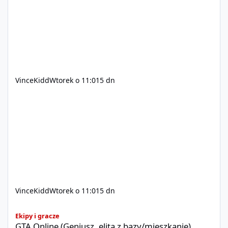
xvincekidd Wideo demonstracyjne:
https://youtu.be/8IrdoG8iFz4
VinceKidd
Wtorek o 11:01
5 dn
VinceKidd
Wtorek o 11:01
5 dn
GTA Online (Geniusz, elita z bazy/mieszkanie)
Ekipy i gracze
GTA Online (Geniusz, elita z bazy/mieszkanie)