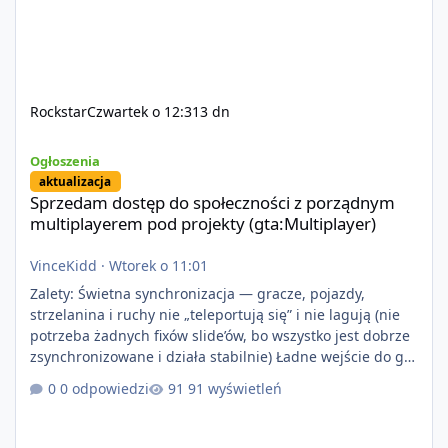
Rockstar
Czwartek o 12:31
3 dn
Sprzedam dostęp do społeczności z porządnym multiplayerem pod
Ogłoszenia
aktualizacja
Sprzedam dostęp do społeczności z porządnym
multiplayerem pod projekty (gta:Multiplayer)
VinceKidd
·
Wtorek o 11:01
Zalety: Świetna synchronizacja — gracze, pojazdy,
strzelanina i ruchy nie „teleportują się” i nie lagują (nie
potrzeba żadnych fixów slide’ów, bo wszystko jest dobrze
zsynchronizowane i działa stabilnie) Ładne wejście do gry
+ solidny antycheat na poziomie multiplayera Wygodne
0 odpowiedzi
91 wyświetleń
pisanie własnych modów i skryptów (wsparcie C# / JS /
C++ lub możliwość napisania własnego modułu) Cena:
200$ Kontakt: Discord — vincekidd Telegram —