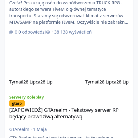
Cześć! Poszukuję osób do współtworzenia TRUCK RPG -
autorskiego serwera FiveM o głównej tematyce
transportu. Staramy się odwzorować klimat z serwerów
MTA/SAMP na platformie FIveM. Oczywiście nie zabraknie
kontentu dla graczy którzy chcą robić coś innego niż
0 odpowiedzi
138 wyświetleń
jeździć ciężarówką. Projekt tworzony jest od podstaw z
naciskiem na jakość wykonania, bezpieczeństwo,
optymalizację oraz długoterminowy rozwój. Nie bazujemy
na przypadkowo pobranych skryptach większość
systemów powstaje pod potrzeby serwer
Tyrnail
28 Lipca
28 Lip
Tyrnail
28 Lipca
28 Lip
[ZAPOWIEDŹ] GTArealm - Tekstowy serwer RP będący prawdziwą
Serwery Roleplay
gtarp
[ZAPOWIEDŹ] GTArealm - Tekstowy serwer RP
będący prawdziwą alternatywą
GTArealm
·
1 Maja
GTA Realm to coś więcej niż serwer - to świadomie