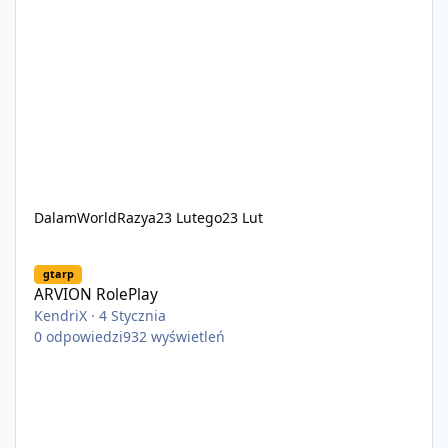
DalamWorldRazya
23 Lutego
23 Lut
ARVION RolePlay
gtarp
ARVION RolePlay
KendriX
·
4 Stycznia
0
odpowiedzi
932
wyświetleń