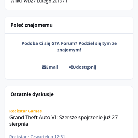
Wilku_WDZ
7 Lutego 2019
7 l
Poleć znajomemu
Podoba Ci się GTA Forum? Podziel się tym ze
znajomym!
Email
Udostępnij
Ostatnie dyskusje
Grand Theft Auto VI: Szersze spojrzenie już 27 sierpnia
Rockstar Games
Grand Theft Auto VI: Szersze spojrzenie już 27
sierpnia
Rockstar
·
Czwartek o 12:31