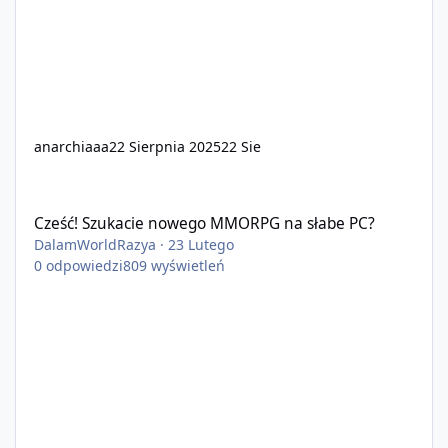
anarchiaaa
22 Sierpnia 2025
22 Sie
Cześć! Szukacie nowego MMORPG na słabe PC?
Cześć! Szukacie nowego MMORPG na słabe PC?
DalamWorldRazya
·
23 Lutego
0
odpowiedzi
809
wyświetleń