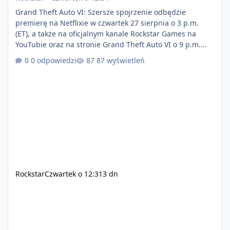
Grand Theft Auto VI: Szersze spojrzenie odbędzie
premierę na Netflixie w czwartek 27 sierpnia o 3 p.m.
(ET), a także na oficjalnym kanale Rockstar Games na
YouTubie oraz na stronie Grand Theft Auto VI o 9 p.m.
(ET) 27 sierpnia. https://netflix.com/GTAVI Grand Theft
0 odpowiedzi
87 wyświetleń
Auto VI będzie dostępne 19 listopada na PlayStation 5
oraz Xbox Series X|S. Zamów przed premierą na stronie
https://www.rockstargames.com/VI.
Rockstar
Czwartek o 12:31
3 dn