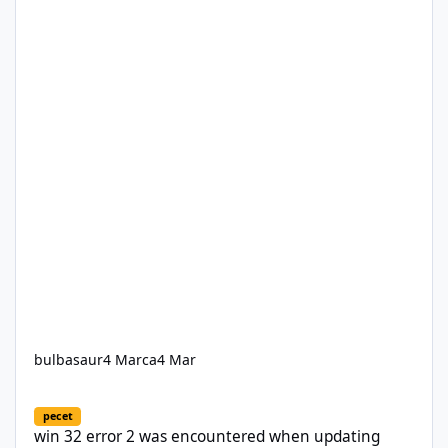
bulbasaur
4 Marca
4 Mar
win 32 error 2 was encountered when updating Fivem (copying 
pecet
win 32 error 2 was encountered when updating