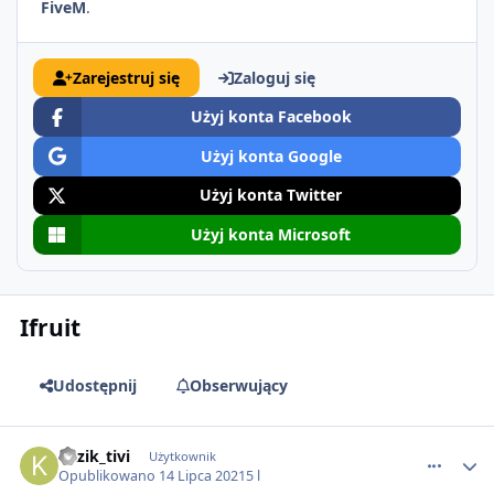
FiveM
.
Zarejestruj się
Zaloguj się
Użyj konta Facebook
Użyj konta Google
Użyj konta Twitter
Użyj konta Microsoft
Ifruit
Udostępnij
Obserwujący
comment_64902
Kazik_tivi
Użytkownik
Opublikowano
14 Lipca 2021
5 l