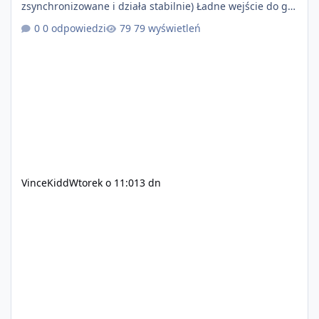
zsynchronizowane i działa stabilnie) Ładne wejście do gry
+ solidny antycheat na poziomie multiplayera Wygodne
0 odpowiedzi
79 wyświetleń
pisanie własnych modów i skryptów (wsparcie C# / JS /
C++ lub możliwość napisania własnego modułu) Cena:
200$ Kontakt: Discord — vincekidd Telegram —
xvincekidd Wideo demonstracyjne:
https://youtu.be/8IrdoG8iFz4
VinceKidd
Wtorek o 11:01
3 dn