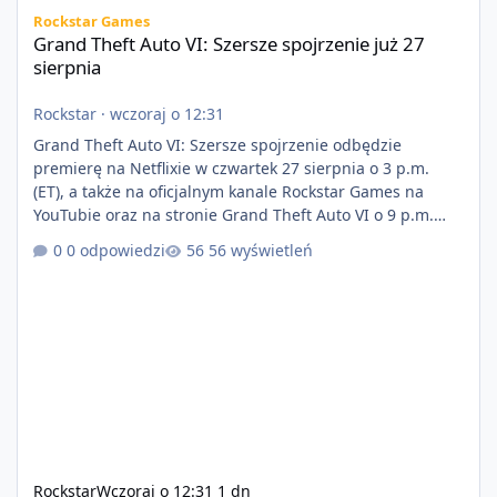
Grand Theft Auto VI: Szersze spojrzenie już 27 sierpnia
Rockstar Games
Grand Theft Auto VI: Szersze spojrzenie już 27
sierpnia
Rockstar
·
wczoraj o 12:31
Grand Theft Auto VI: Szersze spojrzenie odbędzie
premierę na Netflixie w czwartek 27 sierpnia o 3 p.m.
(ET), a także na oficjalnym kanale Rockstar Games na
YouTubie oraz na stronie Grand Theft Auto VI o 9 p.m.
(ET) 27 sierpnia. https://netflix.com/GTAVI Grand Theft
0 odpowiedzi
56 wyświetleń
Auto VI będzie dostępne 19 listopada na PlayStation 5
oraz Xbox Series X|S. Zamów przed premierą na stronie
https://www.rockstargames.com/VI.
Rockstar
Wczoraj o 12:31
1 dn