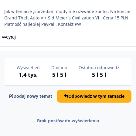
Jak w temacie ,sprzedam nigdy nie używane konto . Na koncie
Grand Theft Auto V + Sid Meier's Civilization VI . Cena 15 PLN.
Płatność najlepiej PayPal . Kontakt PW
Cytuj
Wyświetleń
Dodano
Ostatnia odpowiedź
1,4 tys.
5 l
5 l
5 l
5 l
Dodaj nowy temat
Odpowiedz w tym temacie
Brak postów do wyświetlenia