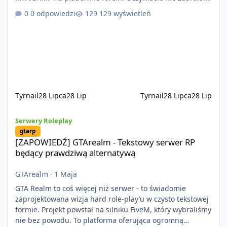
kontentu dla graczy którzy chcą robić coś innego niż
0 odpowiedzi
129 wyświetleń
jeździć ciężarówką. Projekt tworzony jest od podstaw z
naciskiem na jakość wykonania, bezpieczeństwo,
optymalizację oraz długoterminowy rozwój. Nie bazujemy
na przypadkowo pobranych skryptach większość
systemów powstaje pod potrzeby serwer
Tyrnail
28 Lipca
28 Lip
Tyrnail
28 Lipca
28 Lip
[ZAPOWIEDŹ] GTArealm - Tekstowy serwer RP będący prawdziwą
Serwery Roleplay
gtarp
[ZAPOWIEDŹ] GTArealm - Tekstowy serwer RP
będący prawdziwą alternatywą
GTArealm
·
1 Maja
GTA Realm to coś więcej niż serwer - to świadomie
zaprojektowana wizja hard role-play’u w czysto tekstowej
formie. Projekt powstał na silniku FiveM, który wybraliśmy
nie bez powodu. To platforma oferująca ogromną