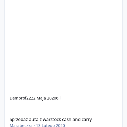
Damprof222
2 Maja 2020
6 l
Sprzedaż auta z warstock cash and carry
Sprzedaż auta z warstock cash and carry
Marabeczka
·
13 Lutego 2020