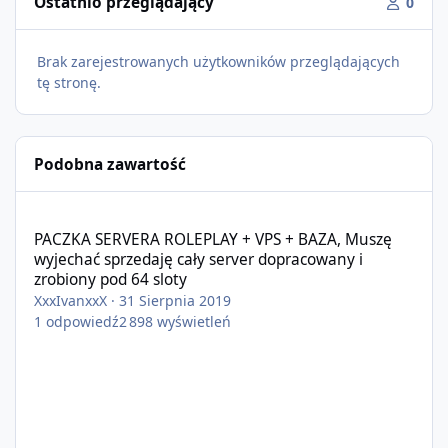
Ostatnio przeglądający
0
Brak zarejestrowanych użytkowników przeglądających
tę stronę.
Podobna zawartość
PACZKA SERVERA ROLEPLAY + VPS + BAZA, Muszę wyjechać sprzeda
PACZKA SERVERA ROLEPLAY + VPS + BAZA, Muszę
wyjechać sprzedaję cały server dopracowany i
zrobiony pod 64 sloty
XxxIvanxxX
·
31 Sierpnia 2019
1
odpowiedź
2 898
wyświetleń