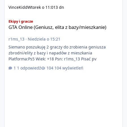
VinceKidd
Wtorek o 11:01
3 dn
GTA Online (Geniusz, elita z bazy/mieszkanie)
Ekipy i gracze
GTA Online (Geniusz, elita z bazy/mieszkanie)
r1ms_13
·
Niedziela o 15:21
Siemano poszukuję 2 graczy do zrobienia geniusza
zbrodni/elity z bazy i napadów z mieszkania
Platforma:Ps5 Wiek: +18 Psn: r1ms_13 Pisać pv
1 odpowiedź
104 wyświetleń