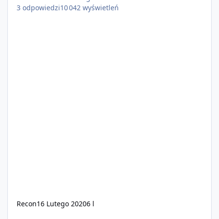
3
odpowiedzi
10 042
wyświetleń
Recon
16 Lutego 2020
6 l