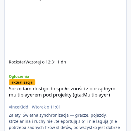
Rockstar
Wczoraj o 12:31
1 dn
Sprzedam dostęp do społeczności z porządnym multiplayerem pod
Ogłoszenia
aktualizacja
Sprzedam dostęp do społeczności z porządnym
multiplayerem pod projekty (gta:Multiplayer)
VinceKidd
·
Wtorek o 11:01
Zalety: Świetna synchronizacja — gracze, pojazdy,
strzelanina i ruchy nie „teleportują się” i nie lagują (nie
potrzeba żadnych fixów slide’ów, bo wszystko jest dobrze