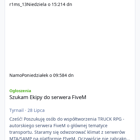
r1ms_13
Niedziela o 15:21
4 dn
Namo
Poniedziałek o 09:58
4 dn
Szukam Ekipy do serwera FiveM
Ogłoszenia
Szukam Ekipy do serwera FiveM
Tyrnail
·
28 Lipca
Cześć! Poszukuję osób do współtworzenia TRUCK RPG -
autorskiego serwera FiveM o głównej tematyce
transportu. Staramy się odwzorować klimat z serwerów
MTA/SAMP na platformie FIveM. Oczywiście nie zabraknie