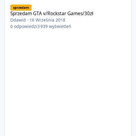
Sprzedam GTA v/Rockstar Games/30zł
sprzedam
Sprzedam GTA v/Rockstar Games/30zł
Ddawid
·
16 Września 2018
0
odpowiedzi
3 939
wyświetleń