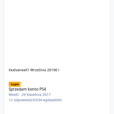
XxxIvanxxX
1 Września 2019
6 l
Sprzedam konto PS4
kupie
Sprzedam konto PS4
WeeD
·
29 Kwietnia 2017
12
odpowiedzi
9 634
wyświetleń