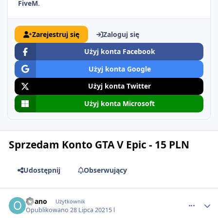
FiveM
.
Zarejestruj się
Zaloguj się
Użyj konta Facebook
Użyj konta Google
Użyj konta Twitter
Użyj konta Microsoft
Sprzedam Konto GTA V Epic - 15 PLN
Udostępnij
Obserwujący
comment_65066
Osano
Użytkownik
Opublikowano
28 Lipca 2021
5 l