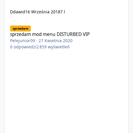
Ddawid
16 Września 2018
7 l
sprzedam mod menu DISTURBED VIP
sprzedam
sprzedam mod menu DISTURBED VIP
Pelejunior09
·
27 Kwietnia 2020
0
odpowiedzi
2 859
wyświetleń