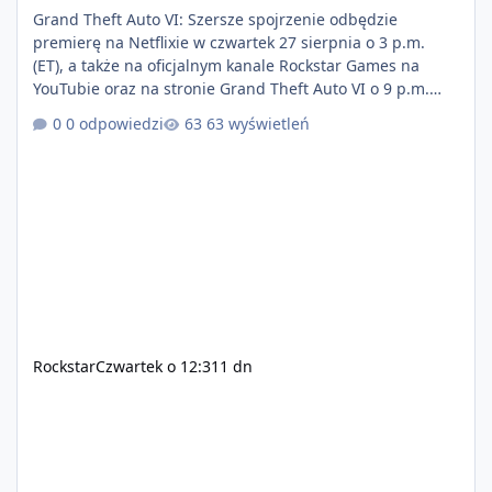
Grand Theft Auto VI: Szersze spojrzenie odbędzie
premierę na Netflixie w czwartek 27 sierpnia o 3 p.m.
(ET), a także na oficjalnym kanale Rockstar Games na
YouTubie oraz na stronie Grand Theft Auto VI o 9 p.m.
(ET) 27 sierpnia. https://netflix.com/GTAVI Grand Theft
0 odpowiedzi
63 wyświetleń
Auto VI będzie dostępne 19 listopada na PlayStation 5
oraz Xbox Series X|S. Zamów przed premierą na stronie
https://www.rockstargames.com/VI.
Rockstar
Czwartek o 12:31
1 dn