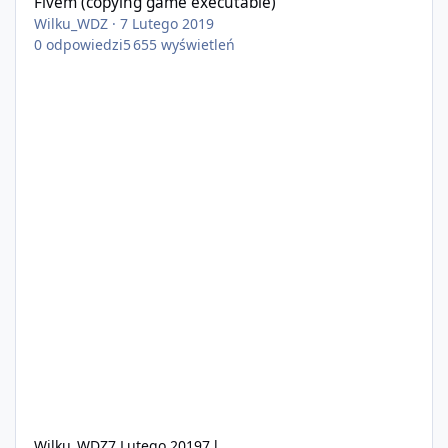
Fivem (copying game executable)
Wilku_WDZ
·
7 Lutego 2019
0
odpowiedzi
5 655
wyświetleń
Wilku_WDZ
7 Lutego 2019
7 l