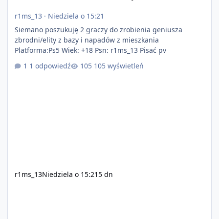
r1ms_13
·
Niedziela o 15:21
Siemano poszukuję 2 graczy do zrobienia geniusza
zbrodni/elity z bazy i napadów z mieszkania
Platforma:Ps5 Wiek: +18 Psn: r1ms_13 Pisać pv
1 odpowiedź
105 wyświetleń
r1ms_13
Niedziela o 15:21
5 dn