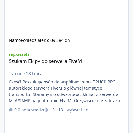
Namo
Poniedziałek o 09:58
4 dn
Szukam Ekipy do serwera FiveM
Ogłoszenia
Szukam Ekipy do serwera FiveM
Tyrnail
·
28 Lipca
Cześć! Poszukuję osób do współtworzenia TRUCK RPG -
autorskiego serwera FiveM o głównej tematyce
transportu. Staramy się odwzorować klimat z serwerów
MTA/SAMP na platformie FIveM. Oczywiście nie zabraknie
kontentu dla graczy którzy chcą robić coś innego niż
0 odpowiedzi
131 wyświetleń
jeździć ciężarówką. Projekt tworzony jest od podstaw z
naciskiem na jakość wykonania, bezpieczeństwo,
optymalizację oraz długoterminowy rozwój. Nie bazujemy
na przypadkowo pobranych skryptach większość