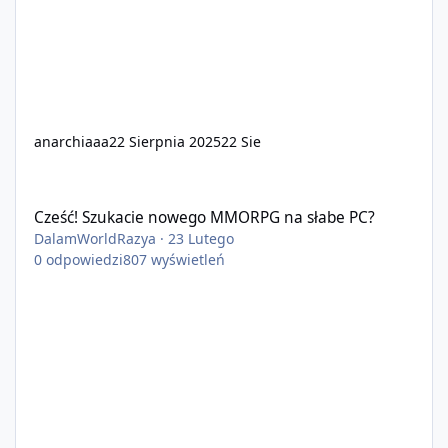
anarchiaaa
22 Sierpnia 2025
22 Sie
Cześć! Szukacie nowego MMORPG na słabe PC?
Cześć! Szukacie nowego MMORPG na słabe PC?
DalamWorldRazya
·
23 Lutego
0
odpowiedzi
807
wyświetleń