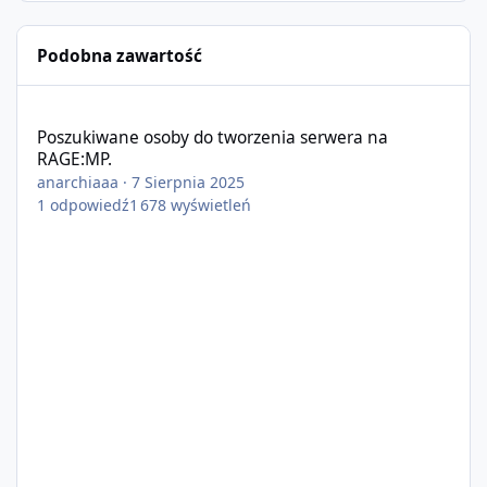
Podobna zawartość
Poszukiwane osoby do tworzenia serwera na RAGE:MP.
Poszukiwane osoby do tworzenia serwera na
RAGE:MP.
anarchiaaa
·
7 Sierpnia 2025
1
odpowiedź
1 678
wyświetleń