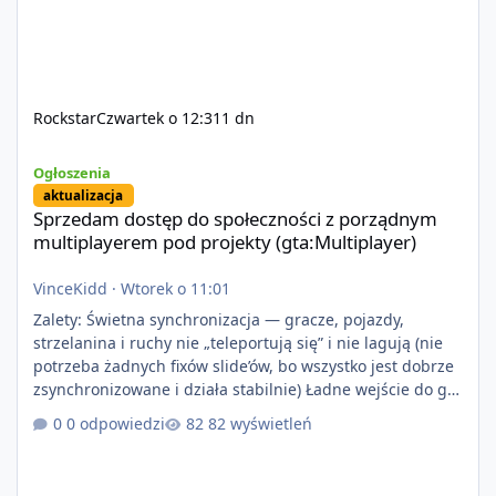
Rockstar
Czwartek o 12:31
1 dn
Sprzedam dostęp do społeczności z porządnym multiplayerem pod
Ogłoszenia
aktualizacja
Sprzedam dostęp do społeczności z porządnym
multiplayerem pod projekty (gta:Multiplayer)
VinceKidd
·
Wtorek o 11:01
Zalety: Świetna synchronizacja — gracze, pojazdy,
strzelanina i ruchy nie „teleportują się” i nie lagują (nie
potrzeba żadnych fixów slide’ów, bo wszystko jest dobrze
zsynchronizowane i działa stabilnie) Ładne wejście do gry
+ solidny antycheat na poziomie multiplayera Wygodne
0 odpowiedzi
82 wyświetleń
pisanie własnych modów i skryptów (wsparcie C# / JS /
C++ lub możliwość napisania własnego modułu) Cena:
200$ Kontakt: Discord — vincekidd Telegram —