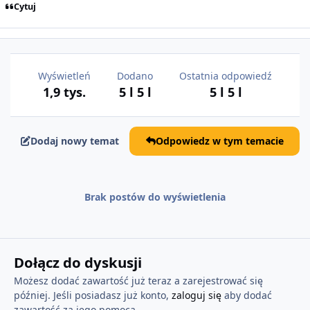
Cytuj
Wyświetleń
Dodano
Ostatnia odpowiedź
1,9 tys.
5 l
5 l
5 l
5 l
Dodaj nowy temat
Odpowiedz w tym temacie
Brak postów do wyświetlenia
Dołącz do dyskusji
Możesz dodać zawartość już teraz a zarejestrować się
później. Jeśli posiadasz już konto,
zaloguj się
aby dodać
zawartość za jego pomocą.