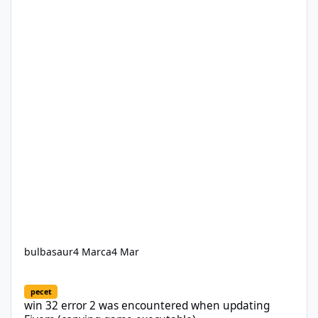
bulbasaur
4 Marca
4 Mar
win 32 error 2 was encountered when updating Fivem (copying 
pecet
win 32 error 2 was encountered when updating