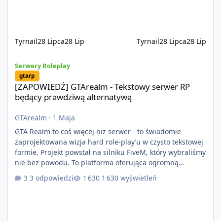
systemów powstaje pod potrzeby serwer
Tyrnail
28 Lipca
28 Lip
Tyrnail
28 Lipca
28 Lip
[ZAPOWIEDŹ] GTArealm - Tekstowy serwer RP będący prawdziwą
Serwery Roleplay
gtarp
[ZAPOWIEDŹ] GTArealm - Tekstowy serwer RP
będący prawdziwą alternatywą
GTArealm
·
1 Maja
GTA Realm to coś więcej niż serwer - to świadomie
zaprojektowana wizja hard role-play’u w czysto tekstowej
formie. Projekt powstał na silniku FiveM, który wybraliśmy
nie bez powodu. To platforma oferująca ogromną
elastyczność i znacznie szybszy rozwój systemów niż w
3 odpowiedzi
1 630 wyświetleń
przypadku innych rozwiązań. Usprawniona
synchronizacja klient-serwer eliminuje problemy znane z
przeszłości i jasno pokazuje, że nowoczesne podejście
technologiczne może iść w parze ze stabilnością. Co