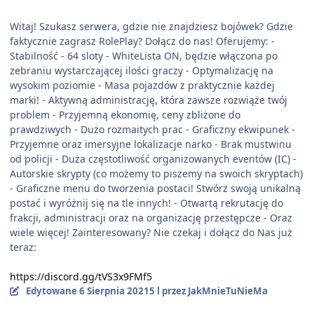
Witaj! Szukasz serwera, gdzie nie znajdziesz bojówek? Gdzie
faktycznie zagrasz RolePlay? Dołącz do nas! Oferujemy: -
Stabilność - 64 sloty - WhiteLista ON, będzie włączona po
zebraniu wystarczającej ilości graczy - Optymalizację na
wysokim poziomie - Masa pojazdów z praktycznie każdej
marki! - Aktywną administrację, która zawsze rozwiąże twój
problem - Przyjemną ekonomię, ceny zbliżone do
prawdziwych - Dużo rozmaitych prac - Graficzny ekwipunek -
Przyjemne oraz imersyjne lokalizacje narko - Brak mustwinu
od policji - Duża częstotliwość organizowanych eventów (IC) -
Autorskie skrypty (co możemy to piszemy na swoich skryptach)
- Graficzne menu do tworzenia postaci! Stwórz swoją unikalną
postać i wyróżnij się na tle innych! - Otwartą rekrutację do
frakcji, administracji oraz na organizację przestępcze - Oraz
wiele więcej! Zainteresowany? Nie czekaj i dołącz do Nas już
teraz:
https://discord.gg/tVS3x9FMf5
Edytowane
6 Sierpnia 2021
5 l
przez JakMnieTuNieMa