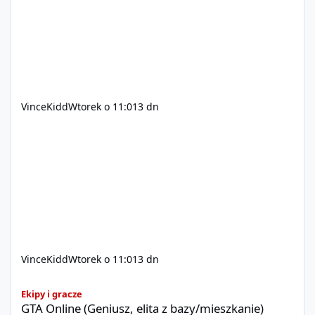
xvincekidd Wideo demonstracyjne:
https://youtu.be/8IrdoG8iFz4
VinceKidd
Wtorek o 11:01
3 dn
VinceKidd
Wtorek o 11:01
3 dn
GTA Online (Geniusz, elita z bazy/mieszkanie)
Ekipy i gracze
GTA Online (Geniusz, elita z bazy/mieszkanie)