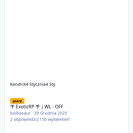
KendriX
4 Stycznia
4 Sty
🌴 ExoticRP 🌴 | WL - OFF
gtarp
🌴 ExoticRP 🌴 | WL - OFF
bulbasaur
·
29 Grudnia 2025
2
odpowiedzi
2 150
wyświetleń