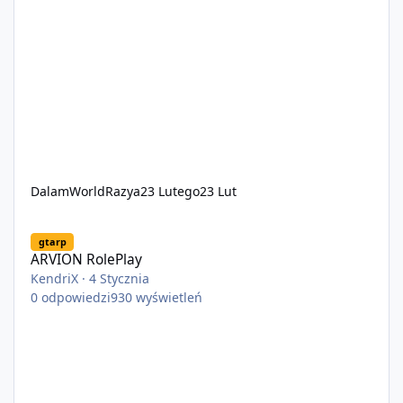
DalamWorldRazya
23 Lutego
23 Lut
ARVION RolePlay
gtarp
ARVION RolePlay
KendriX
·
4 Stycznia
0
odpowiedzi
930
wyświetleń