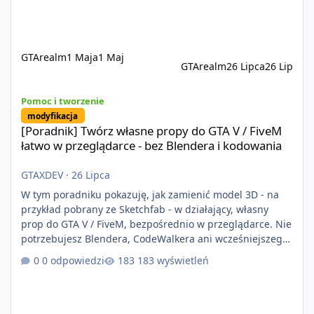
istotne, FiveM pozostaje jedyną
GTArealm
1 Maja
1 Maj
GTArealm
26 Lipca
26 Lip
[Poradnik] Twórz własne propy do GTA V / FiveM łatwo w przeglą
Pomoc i tworzenie
modyfikacja
[Poradnik] Twórz własne propy do GTA V / FiveM
łatwo w przeglądarce - bez Blendera i kodowania
GTAXDEV
·
26 Lipca
W tym poradniku pokazuję, jak zamienić model 3D - na
przykład pobrany ze Sketchfab - w działający, własny
prop do GTA V / FiveM, bezpośrednio w przeglądarce. Nie
potrzebujesz Blendera, CodeWalkera ani wcześniejszego
doświadczenia z moddingiem. W tym przykładzie
0 odpowiedzi
183 wyświetleń
używam modelu basenu, ale ta sama metoda sprawdzi
się również w przypadku wielu innych propów. W tym
filmie: Jak znaleźć i pobrać model 3D Jak
przekonwertować model GLB na prop do GTA V / FiveM