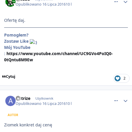
Opublikowano
16 Lipca 2016
10 l
Ofertę daj.
Pomogłem?
Zostaw Like
Mój YouTube
:
https://www.youtube.com/channel/UC9GVo4PoIQ0-
0tQntu8M9Ew
Cytuj
2
comment_1420
Autrize
Użytkownik
Opublikowano
16 Lipca 2016
10 l
AUTOR
Ziomek konkret daj cenę