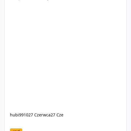
hubi9910
27 Czerwca
27 Cze
Przedsprzedaż GTA 6 ruszy 25 czerwca