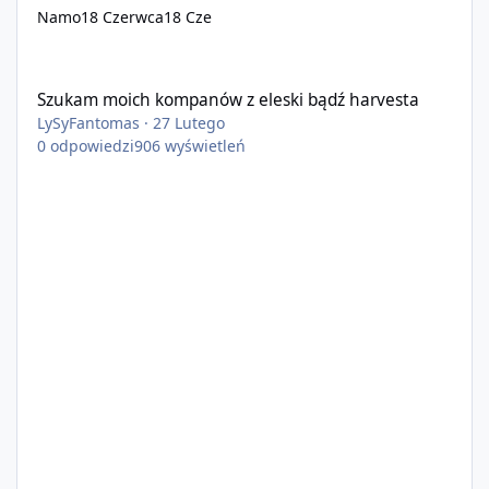
Namo
18 Czerwca
18 Cze
Szukam moich kompanów z eleski bądź harvesta
Szukam moich kompanów z eleski bądź harvesta
LySyFantomas
·
27 Lutego
0
odpowiedzi
906
wyświetleń