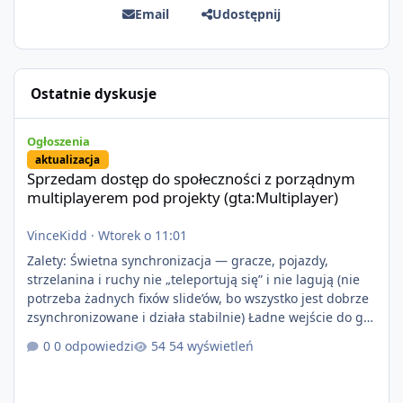
Email
Udostępnij
Ostatnie dyskusje
Sprzedam dostęp do społeczności z porządnym multiplayerem pod
Ogłoszenia
aktualizacja
Sprzedam dostęp do społeczności z porządnym
multiplayerem pod projekty (gta:Multiplayer)
VinceKidd
·
Wtorek o 11:01
Zalety: Świetna synchronizacja — gracze, pojazdy,
strzelanina i ruchy nie „teleportują się” i nie lagują (nie
potrzeba żadnych fixów slide’ów, bo wszystko jest dobrze
zsynchronizowane i działa stabilnie) Ładne wejście do gry
+ solidny antycheat na poziomie multiplayera Wygodne
0 odpowiedzi
54 wyświetleń
pisanie własnych modów i skryptów (wsparcie C# / JS /
C++ lub możliwość napisania własnego modułu) Cena:
200$ Kontakt: Discord — vincekidd Telegram —