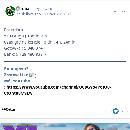
comment_1416
Kluuba
Użytkownik
Opublikowano
16 Lipca 2016
10 l
Posiadam.
519 ranga ( 18mln RP)
Czas gry na koncie : 6 dni, 4h, 24min.
Gotówka : 5,040,374 $
Bank: 5,129,480,838 $
Pomogłem?
Zostaw Like
Mój YouTube
:
https://www.youtube.com/channel/UC9GVo4PoIQ0-
0tQntu8M9Ew
Cytuj
2