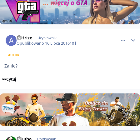
comment_1418
Autrize
Użytkownik
Opublikowano
16 Lipca 2016
10 l
AUTOR
Za ile?
Cytuj
comment_1419
Kluuba
Użytkownik