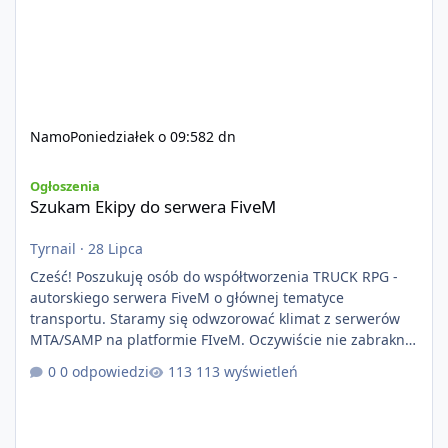
Namo
Poniedziałek o 09:58
2 dn
Szukam Ekipy do serwera FiveM
Ogłoszenia
Szukam Ekipy do serwera FiveM
Tyrnail
·
28 Lipca
Cześć! Poszukuję osób do współtworzenia TRUCK RPG -
autorskiego serwera FiveM o głównej tematyce
transportu. Staramy się odwzorować klimat z serwerów
MTA/SAMP na platformie FIveM. Oczywiście nie zabraknie
kontentu dla graczy którzy chcą robić coś innego niż
0 odpowiedzi
113 wyświetleń
jeździć ciężarówką. Projekt tworzony jest od podstaw z
naciskiem na jakość wykonania, bezpieczeństwo,
optymalizację oraz długoterminowy rozwój. Nie bazujemy
na przypadkowo pobranych skryptach większość