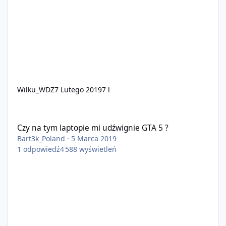
Wilku_WDZ
7 Lutego 2019
7 l
Czy na tym laptopie mi udźwignie GTA 5 ?
Czy na tym laptopie mi udźwignie GTA 5 ?
Bart3k_Poland
·
5 Marca 2019
1
odpowiedź
4 588
wyświetleń