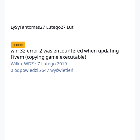
LySyFantomas
27 Lutego
27 Lut
win 32 error 2 was encountered when updating Fivem (copying 
pecet
win 32 error 2 was encountered when updating
Fivem (copying game executable)
Wilku_WDZ
·
7 Lutego 2019
0
odpowiedzi
5 647
wyświetleń