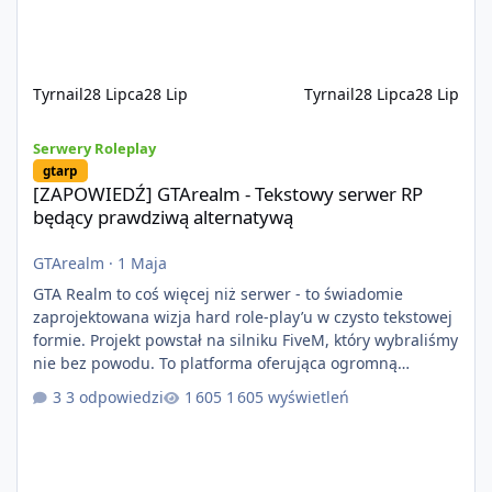
systemów powstaje pod potrzeby serwer
Tyrnail
28 Lipca
28 Lip
Tyrnail
28 Lipca
28 Lip
[ZAPOWIEDŹ] GTArealm - Tekstowy serwer RP będący prawdziwą
Serwery Roleplay
gtarp
[ZAPOWIEDŹ] GTArealm - Tekstowy serwer RP
będący prawdziwą alternatywą
GTArealm
·
1 Maja
GTA Realm to coś więcej niż serwer - to świadomie
zaprojektowana wizja hard role-play’u w czysto tekstowej
formie. Projekt powstał na silniku FiveM, który wybraliśmy
nie bez powodu. To platforma oferująca ogromną
elastyczność i znacznie szybszy rozwój systemów niż w
3 odpowiedzi
1 605 wyświetleń
przypadku innych rozwiązań. Usprawniona
synchronizacja klient-serwer eliminuje problemy znane z
przeszłości i jasno pokazuje, że nowoczesne podejście
technologiczne może iść w parze ze stabilnością. Co