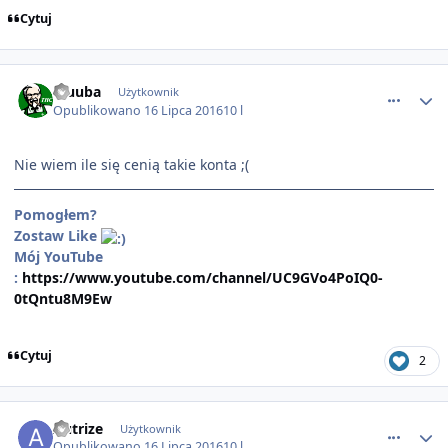
Cytuj
comment_1421
Kluuba
Użytkownik
Opublikowano
16 Lipca 2016
10 l
Nie wiem ile się cenią takie konta ;(
Pomogłem?
Zostaw Like
Mój YouTube
:
https://www.youtube.com/channel/UC9GVo4PoIQ0-
0tQntu8M9Ew
Cytuj
2
comment_1424
Autrize
Użytkownik
Opublikowano
16 Lipca 2016
10 l