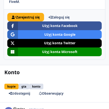
FiveM
.
Zarejestruj się
Zaloguj się
Użyj konta Facebook
Użyj konta Google
Użyj konta Twitter
Użyj konta Microsoft
Konto
kupie
gta
konto
Udostępnij
Obserwujący
comment_1409