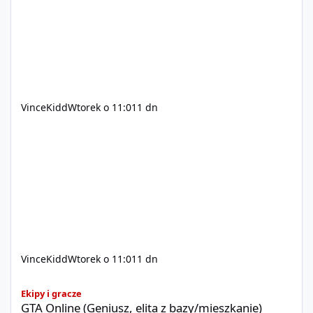
xvincekidd Wideo demonstracyjne:
https://youtu.be/8IrdoG8iFz4
VinceKidd
Wtorek o 11:01
1 dn
VinceKidd
Wtorek o 11:01
1 dn
GTA Online (Geniusz, elita z bazy/mieszkanie)
Ekipy i gracze
GTA Online (Geniusz, elita z bazy/mieszkanie)