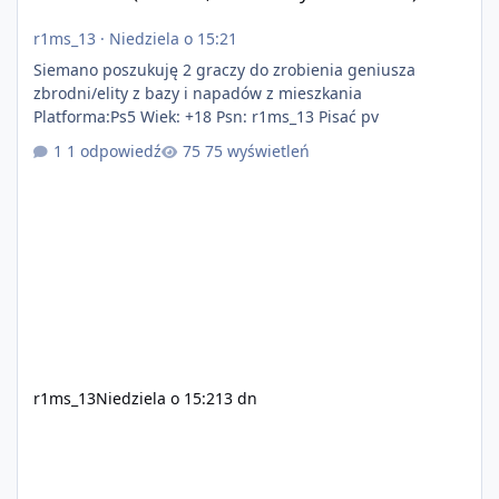
r1ms_13
·
Niedziela o 15:21
Siemano poszukuję 2 graczy do zrobienia geniusza
zbrodni/elity z bazy i napadów z mieszkania
Platforma:Ps5 Wiek: +18 Psn: r1ms_13 Pisać pv
1 odpowiedź
75 wyświetleń
r1ms_13
Niedziela o 15:21
3 dn