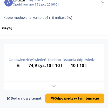
Autrize
Użytkownik
Opublikowano
15 Lipca 2016
10 l
Kupie modowane konto ps4 (10 miliardów)
Cytuj
N
Odpowiedzi
Wyświetleń
Dodano
Ostatnia odpowiedź
6
74,9 tys.
10 l
10 l
10 l
10 l
Rozwiń podsumowanie tematu
Dodaj nowy temat
Odpowiedz w tym temacie