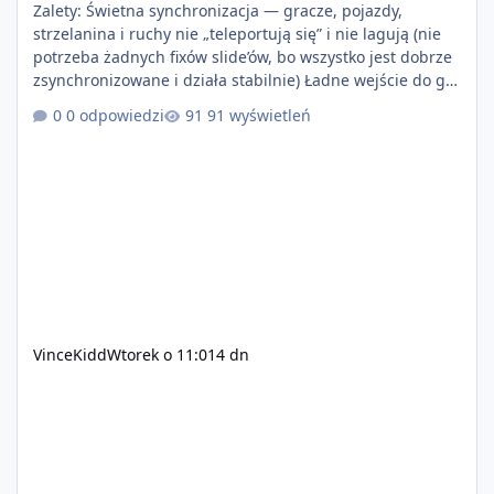
Zalety: Świetna synchronizacja — gracze, pojazdy,
strzelanina i ruchy nie „teleportują się” i nie lagują (nie
potrzeba żadnych fixów slide’ów, bo wszystko jest dobrze
zsynchronizowane i działa stabilnie) Ładne wejście do gry
+ solidny antycheat na poziomie multiplayera Wygodne
0 odpowiedzi
91 wyświetleń
pisanie własnych modów i skryptów (wsparcie C# / JS /
C++ lub możliwość napisania własnego modułu) Cena:
200$ Kontakt: Discord — vincekidd Telegram —
xvincekidd Wideo demonstracyjne:
https://youtu.be/8IrdoG8iFz4
VinceKidd
Wtorek o 11:01
4 dn