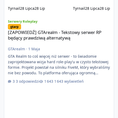
Tyrnail
28 Lipca
28 Lip
Tyrnail
28 Lipca
28 Lip
[ZAPOWIEDŹ] GTArealm - Tekstowy serwer RP będący prawdziwą
Serwery Roleplay
gtarp
[ZAPOWIEDŹ] GTArealm - Tekstowy serwer RP
będący prawdziwą alternatywą
GTArealm
·
1 Maja
GTA Realm to coś więcej niż serwer - to świadomie
zaprojektowana wizja hard role-play’u w czysto tekstowej
formie. Projekt powstał na silniku FiveM, który wybraliśmy
nie bez powodu. To platforma oferująca ogromną
elastyczność i znacznie szybszy rozwój systemów niż w
3 odpowiedzi
1 643 wyświetleń
przypadku innych rozwiązań. Usprawniona
synchronizacja klient-serwer eliminuje problemy znane z
przeszłości i jasno pokazuje, że nowoczesne podejście
technologiczne może iść w parze ze stabilnością. Co
istotne, FiveM pozostaje jedyną