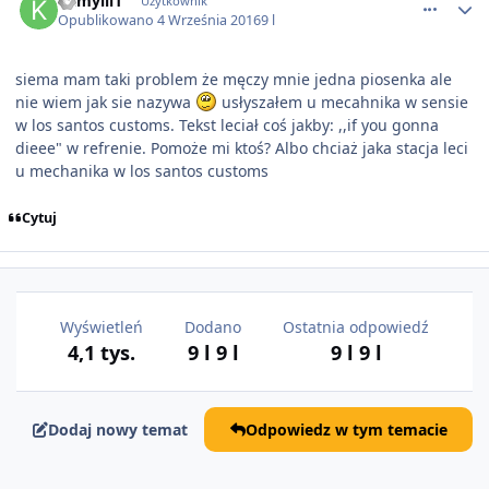
kamylll1
Użytkownik
Opublikowano
4 Września 2016
9 l
siema mam taki problem że męczy mnie jedna piosenka ale
nie wiem jak sie nazywa
usłyszałem u mecahnika w sensie
w los santos customs. Tekst leciał coś jakby: ,,if you gonna
dieee" w refrenie. Pomoże mi ktoś? Albo chciaż jaka stacja leci
u mechanika w los santos customs
Cytuj
Wyświetleń
Dodano
Ostatnia odpowiedź
4,1 tys.
9 l
9 l
9 l
9 l
Dodaj nowy temat
Odpowiedz w tym temacie