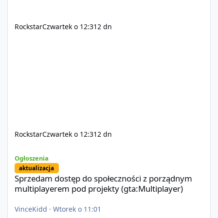
Rockstar
Czwartek o 12:31
2 dn
Rockstar
Czwartek o 12:31
2 dn
Sprzedam dostęp do społeczności z porządnym multiplayerem pod
Ogłoszenia
aktualizacja
Sprzedam dostęp do społeczności z porządnym
multiplayerem pod projekty (gta:Multiplayer)
VinceKidd
·
Wtorek o 11:01