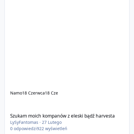
Namo
18 Czerwca
18 Cze
Szukam moich kompanów z eleski bądź harvesta
Szukam moich kompanów z eleski bądź harvesta
LySyFantomas
·
27 Lutego
0
odpowiedzi
922
wyświetleń