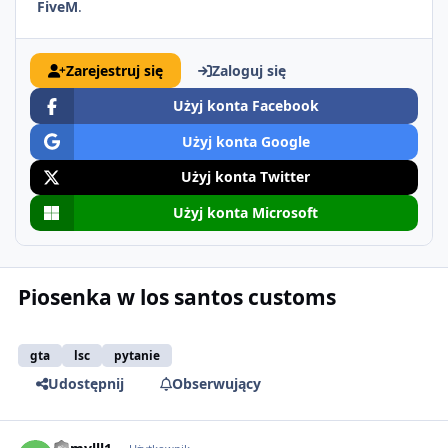
FiveM
.
Zarejestruj się
Zaloguj się
Użyj konta Facebook
Użyj konta Google
Użyj konta Twitter
Użyj konta Microsoft
Piosenka w los santos customs
gta
lsc
pytanie
Udostępnij
Obserwujący
comment_2543