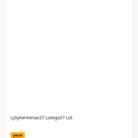
LySyFantomas
27 Lutego
27 Lut
win 32 error 2 was encountered when updating Fivem (copying 
pecet