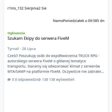
r1ms_13
2 Sierpnia
2 Sie
Namo
Poniedziałek o 09:58
5 dn
Szukam Ekipy do serwera FiveM
Ogłoszenia
Szukam Ekipy do serwera FiveM
Tyrnail
·
28 Lipca
Cześć! Poszukuję osób do współtworzenia TRUCK RPG -
autorskiego serwera FiveM o głównej tematyce
transportu. Staramy się odwzorować klimat z serwerów
MTA/SAMP na platformie FIveM. Oczywiście nie zabraknie
kontentu dla graczy którzy chcą robić coś innego niż
0 odpowiedzi
138 wyświetleń
jeździć ciężarówką. Projekt tworzony jest od podstaw z
naciskiem na jakość wykonania, bezpieczeństwo,
optymalizację oraz długoterminowy rozwój. Nie bazujemy
na przypadkowo pobranych skryptach większość
systemów powstaje pod potrzeby serwer