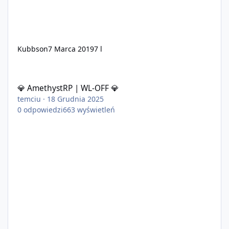
Kubbson
7 Marca 2019
7 l
💎 AmethystRP | WL-OFF 💎
💎 AmethystRP | WL-OFF 💎
temciu
·
18 Grudnia 2025
0
odpowiedzi
663
wyświetleń