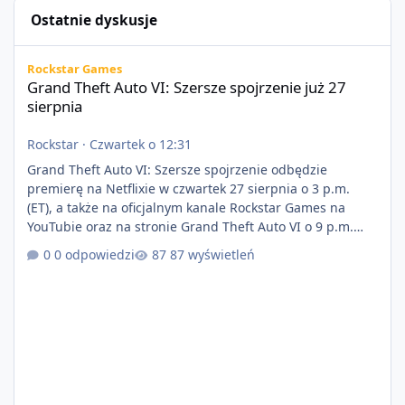
Ostatnie dyskusje
Grand Theft Auto VI: Szersze spojrzenie już 27 sierpnia
Rockstar Games
Grand Theft Auto VI: Szersze spojrzenie już 27
sierpnia
Rockstar
·
Czwartek o 12:31
Grand Theft Auto VI: Szersze spojrzenie odbędzie
premierę na Netflixie w czwartek 27 sierpnia o 3 p.m.
(ET), a także na oficjalnym kanale Rockstar Games na
YouTubie oraz na stronie Grand Theft Auto VI o 9 p.m.
(ET) 27 sierpnia. https://netflix.com/GTAVI Grand Theft
0 odpowiedzi
87 wyświetleń
Auto VI będzie dostępne 19 listopada na PlayStation 5
oraz Xbox Series X|S. Zamów przed premierą na stronie
https://www.rockstargames.com/VI.