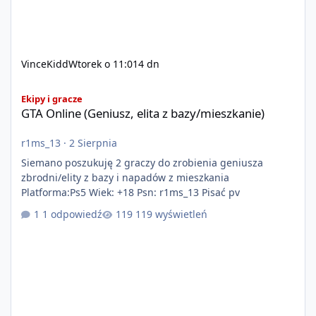
VinceKidd
Wtorek o 11:01
4 dn
GTA Online (Geniusz, elita z bazy/mieszkanie)
Ekipy i gracze
GTA Online (Geniusz, elita z bazy/mieszkanie)
r1ms_13
·
2 Sierpnia
Siemano poszukuję 2 graczy do zrobienia geniusza
zbrodni/elity z bazy i napadów z mieszkania
Platforma:Ps5 Wiek: +18 Psn: r1ms_13 Pisać pv
1 odpowiedź
119 wyświetleń