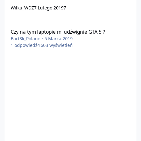
Wilku_WDZ
7 Lutego 2019
7 l
Czy na tym laptopie mi udźwignie GTA 5 ?
Czy na tym laptopie mi udźwignie GTA 5 ?
Bart3k_Poland
·
5 Marca 2019
1
odpowiedź
4 603
wyświetleń