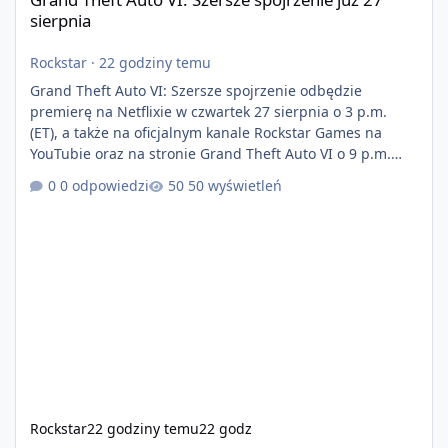
sierpnia
Rockstar
·
22 godziny temu
Grand Theft Auto VI: Szersze spojrzenie odbędzie
premierę na Netflixie w czwartek 27 sierpnia o 3 p.m.
(ET), a także na oficjalnym kanale Rockstar Games na
YouTubie oraz na stronie Grand Theft Auto VI o 9 p.m.
(ET) 27 sierpnia. https://netflix.com/GTAVI Grand Theft
0 odpowiedzi
50 wyświetleń
Auto VI będzie dostępne 19 listopada na PlayStation 5
oraz Xbox Series X|S. Zamów przed premierą na stronie
https://www.rockstargames.com/VI.
Rockstar
22 godziny temu
22 godz