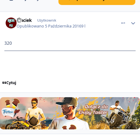
comment_2738
Maciek
Użytkownik
Opublikowano
5 Października 2016
9 l
320
Cytuj
comment_2753