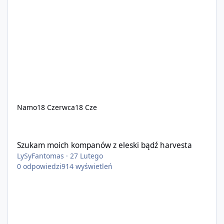
Namo
18 Czerwca
18 Cze
Szukam moich kompanów z eleski bądź harvesta
Szukam moich kompanów z eleski bądź harvesta
LySyFantomas
·
27 Lutego
0
odpowiedzi
914
wyświetleń