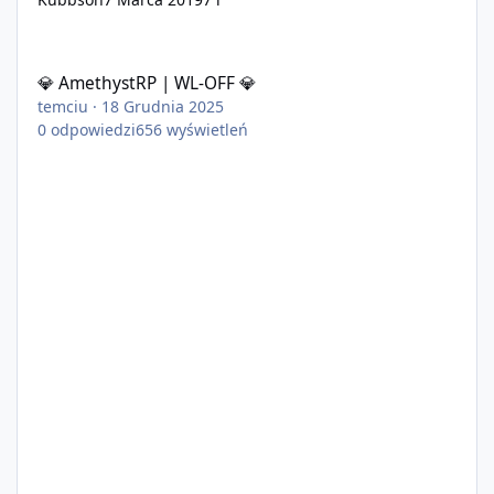
💎 AmethystRP | WL-OFF 💎
💎 AmethystRP | WL-OFF 💎
temciu
·
18 Grudnia 2025
0
odpowiedzi
656
wyświetleń