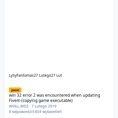
LySyFantomas
27 Lutego
27 Lut
win 32 error 2 was encountered when updating Fivem (copying 
pecet
win 32 error 2 was encountered when updating
Fivem (copying game executable)
Wilku_WDZ
·
7 Lutego 2019
0
odpowiedzi
5 654
wyświetleń