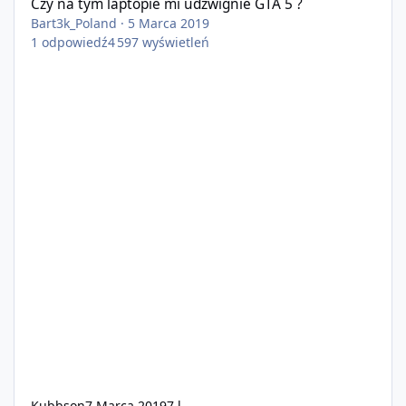
Czy na tym laptopie mi udźwignie GTA 5 ?
Bart3k_Poland
·
5 Marca 2019
1
odpowiedź
4 597
wyświetleń
Kubbson
7 Marca 2019
7 l