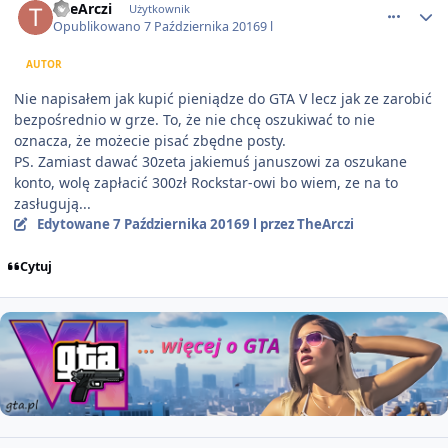
TheArczi
Użytkownik
Opublikowano
7 Października 2016
9 l
AUTOR
Nie napisałem jak kupić pieniądze do GTA V lecz jak ze zarobić
bezpośrednio w grze. To, że nie chcę oszukiwać to nie
oznacza, że możecie pisać zbędne posty.
PS. Zamiast dawać 30zeta jakiemuś januszowi za oszukane
konto, wolę zapłacić 300zł Rockstar-owi bo wiem, ze na to
zasługują...
Edytowane
7 Października 2016
9 l
przez TheArczi
Cytuj