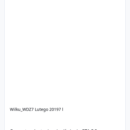
Wilku_WDZ
7 Lutego 2019
7 l
Czy na tym laptopie mi udźwignie GTA 5 ?