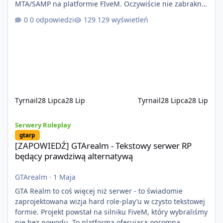
MTA/SAMP na platformie FIveM. Oczywiście nie zabraknie
kontentu dla graczy którzy chcą robić coś innego niż
0 odpowiedzi
129 wyświetleń
jeździć ciężarówką. Projekt tworzony jest od podstaw z
naciskiem na jakość wykonania, bezpieczeństwo,
optymalizację oraz długoterminowy rozwój. Nie bazujemy
na przypadkowo pobranych skryptach większość
systemów powstaje pod potrzeby serwer
Tyrnail
28 Lipca
28 Lip
Tyrnail
28 Lipca
28 Lip
[ZAPOWIEDŹ] GTArealm - Tekstowy serwer RP będący prawdziwą
Serwery Roleplay
gtarp
[ZAPOWIEDŹ] GTArealm - Tekstowy serwer RP
będący prawdziwą alternatywą
GTArealm
·
1 Maja
GTA Realm to coś więcej niż serwer - to świadomie
zaprojektowana wizja hard role-play’u w czysto tekstowej
formie. Projekt powstał na silniku FiveM, który wybraliśmy
nie bez powodu. To platforma oferująca ogromną