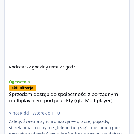
Rockstar
22 godziny temu
22 godz
Sprzedam dostęp do społeczności z porządnym multiplayerem pod
Ogłoszenia
aktualizacja
Sprzedam dostęp do społeczności z porządnym
multiplayerem pod projekty (gta:Multiplayer)
VinceKidd
·
Wtorek o 11:01
Zalety: Świetna synchronizacja — gracze, pojazdy,
strzelanina i ruchy nie „teleportują się” i nie lagują (nie
potrzeba żadnych fixów slide’ów, bo wszystko jest dobrze