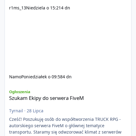
r1ms_13
Niedziela o 15:21
4 dn
Namo
Poniedziałek o 09:58
4 dn
Szukam Ekipy do serwera FiveM
Ogłoszenia
Szukam Ekipy do serwera FiveM
Tyrnail
·
28 Lipca
Cześć! Poszukuję osób do współtworzenia TRUCK RPG -
autorskiego serwera FiveM o głównej tematyce
transportu. Staramy się odwzorować klimat z serwerów