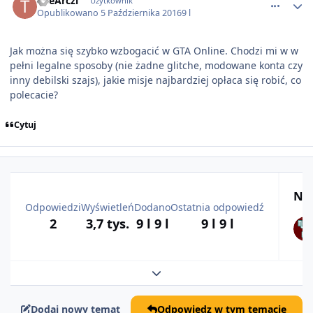
TheArczi
Użytkownik
Opublikowano
5 Października 2016
9 l
Jak można się szybko wzbogacić w GTA Online. Chodzi mi w w
pełni legalne sposoby (nie żadne glitche, modowane konta czy
inny debilski szajs), jakie misje najbardziej opłaca się robić, co
polecacie?
Cytuj
Naj
Odpowiedzi
Wyświetleń
Dodano
Ostatnia odpowiedź
2
3,7 tys.
9 l
9 l
9 l
9 l
Rozwiń podsumowanie tematu
Dodaj nowy temat
Odpowiedz w tym temacie