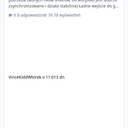
zsynchronizowane i działa stabilnie) Ładne wejście do gry
+ solidny antycheat na poziomie multiplayera Wygodne
0 odpowiedzi
78 wyświetleń
pisanie własnych modów i skryptów (wsparcie C# / JS /
C++ lub możliwość napisania własnego modułu) Cena:
200$ Kontakt: Discord — vincekidd Telegram —
xvincekidd Wideo demonstracyjne:
https://youtu.be/8IrdoG8iFz4
VinceKidd
Wtorek o 11:01
3 dn