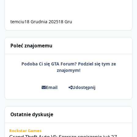
temciu
18 Grudnia 2025
18 Gru
Poleć znajomemu
Podoba Ci się GTA Forum? Podziel się tym ze
znajomym!
Email
Udostępnij
Ostatnie dyskusje
Grand Theft Auto VI: Szersze spojrzenie już 27 sierpnia
Rockstar Games
Grand Theft Auto VI: Szersze spojrzenie już 27