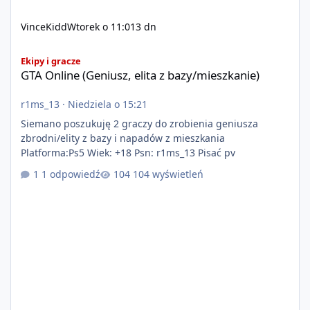
VinceKidd
Wtorek o 11:01
3 dn
GTA Online (Geniusz, elita z bazy/mieszkanie)
Ekipy i gracze
GTA Online (Geniusz, elita z bazy/mieszkanie)
r1ms_13
·
Niedziela o 15:21
Siemano poszukuję 2 graczy do zrobienia geniusza
zbrodni/elity z bazy i napadów z mieszkania
Platforma:Ps5 Wiek: +18 Psn: r1ms_13 Pisać pv
1 odpowiedź
104 wyświetleń