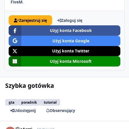
FiveM
.
Zarejestruj się
Zaloguj się
Użyj konta Facebook
Użyj konta Google
Użyj konta Twitter
Użyj konta Microsoft
Szybka gotówka
gta
poradnik
tutorial
Udostępnij
Obserwujący
comment_2711