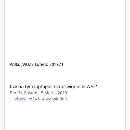
Wilku_WDZ
7 Lutego 2019
7 l
Czy na tym laptopie mi udźwignie GTA 5 ?
Czy na tym laptopie mi udźwignie GTA 5 ?
Bart3k_Poland
·
5 Marca 2019
1
odpowiedź
4 614
wyświetleń