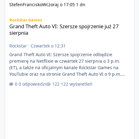
StefenFrancisko
Wczoraj o 17:05
1 dn
Grand Theft Auto VI: Szersze spojrzenie już 27 sierpnia
Rockstar Games
Grand Theft Auto VI: Szersze spojrzenie już 27
sierpnia
Rockstar
·
Czwartek o 12:31
Grand Theft Auto VI: Szersze spojrzenie odbędzie
premierę na Netflixie w czwartek 27 sierpnia o 3 p.m.
(ET), a także na oficjalnym kanale Rockstar Games na
YouTubie oraz na stronie Grand Theft Auto VI o 9 p.m.
(ET) 27 sierpnia. https://netflix.com/GTAVI Grand Theft
0 odpowiedzi
122 wyświetleń
Auto VI będzie dostępne 19 listopada na PlayStation 5
oraz Xbox Series X|S. Zamów przed premierą na stronie
https://www.rockstargames.com/VI.