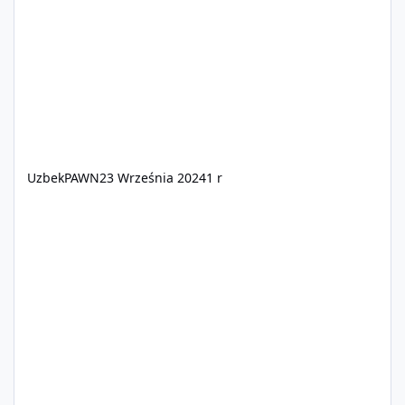
Taką możliwość zawdzięczamy dzięki nowopowstającej
platformie która przynosi nam wiele zmian, dzięki
lepszej optymalizacji i zabezpie
UzbekPAWN
23 Września 2024
1 r