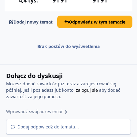
4,4 tys.
9 l
9 l
9 l
9 l
Dodaj nowy temat
Odpowiedz w tym temacie
Brak postów do wyświetlenia
Dołącz do dyskusji
Możesz dodać zawartość już teraz a zarejestrować się
później. Jeśli posiadasz już konto,
zaloguj się
aby dodać
zawartość za jego pomocą.
Dodaj odpowiedź do tematu...