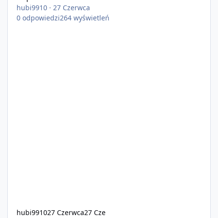
hubi9910
·
27 Czerwca
0
odpowiedzi
264
wyświetleń
hubi9910
27 Czerwca
27 Cze