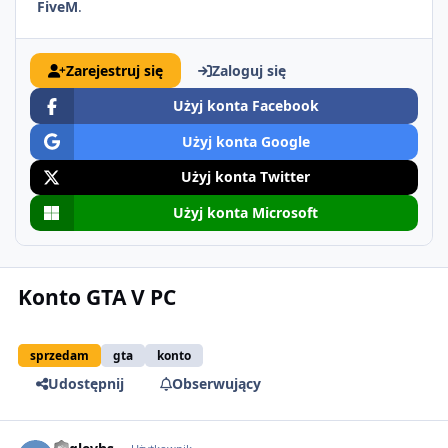
FiveM
.
Zarejestruj się
Zaloguj się
Użyj konta Facebook
Użyj konta Google
Użyj konta Twitter
Użyj konta Microsoft
Konto GTA V PC
sprzedam
gta
konto
Udostępnij
Obserwujący
comment_2981