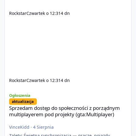
Rockstar
Czwartek o 12:31
4 dn
Rockstar
Czwartek o 12:31
4 dn
Sprzedam dostęp do społeczności z porządnym multiplayerem pod
Ogłoszenia
aktualizacja
Sprzedam dostęp do społeczności z porządnym
multiplayerem pod projekty (gta:Multiplayer)
VinceKidd
·
4 Sierpnia
Zalety: Świetna synchronizacja — gracze, pojazdy,