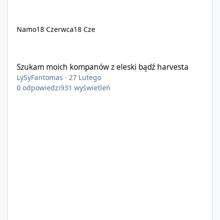
Namo
18 Czerwca
18 Cze
Szukam moich kompanów z eleski bądź harvesta
Szukam moich kompanów z eleski bądź harvesta
LySyFantomas
·
27 Lutego
0
odpowiedzi
931
wyświetleń