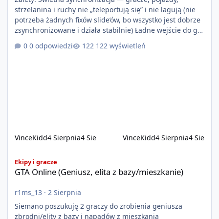
strzelanina i ruchy nie „teleportują się” i nie lagują (nie
potrzeba żadnych fixów slide’ów, bo wszystko jest dobrze
zsynchronizowane i działa stabilnie) Ładne wejście do gry
+ solidny antycheat na poziomie multiplayera Wygodne
0 odpowiedzi
122 wyświetleń
pisanie własnych modów i skryptów (wsparcie C# / JS /
C++ lub możliwość napisania własnego modułu) Cena:
200$ Kontakt: Discord — vincekidd Telegram —
xvincekidd Wideo demonstracyjne:
https://youtu.be/8IrdoG8iFz4
VinceKidd
4 Sierpnia
4 Sie
VinceKidd
4 Sierpnia
4 Sie
GTA Online (Geniusz, elita z bazy/mieszkanie)
Ekipy i gracze
GTA Online (Geniusz, elita z bazy/mieszkanie)
r1ms_13
·
2 Sierpnia
Siemano poszukuję 2 graczy do zrobienia geniusza
zbrodni/elity z bazy i napadów z mieszkania