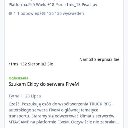
Platforma:Ps5 Wiek: +18 Psn: r1ms_13 Pisać pv
1 odpowiedź
136 wyświetleń
Namo
3 Sierpnia
3 Sie
r1ms_13
2 Sierpnia
2 Sie
Szukam Ekipy do serwera FiveM
Ogłoszenia
Szukam Ekipy do serwera FiveM
Tyrnail
·
28 Lipca
Cześć! Poszukuję osób do współtworzenia TRUCK RPG -
autorskiego serwera FiveM o głównej tematyce
transportu. Staramy się odwzorować klimat z serwerów
MTA/SAMP na platformie FIveM. Oczywiście nie zabraknie
kontentu dla graczy którzy chcą robić coś innego niż