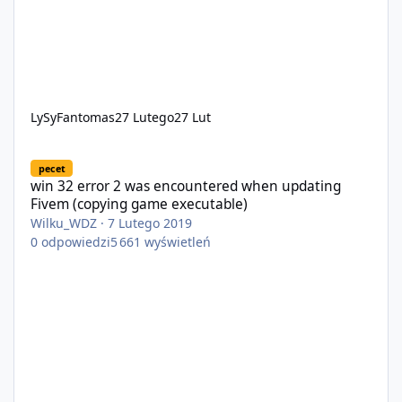
LySyFantomas
27 Lutego
27 Lut
win 32 error 2 was encountered when updating Fivem (copying 
pecet
win 32 error 2 was encountered when updating
Fivem (copying game executable)
Wilku_WDZ
·
7 Lutego 2019
0
odpowiedzi
5 661
wyświetleń