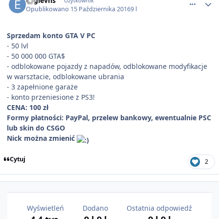
eaglevhs
Użytkownik
Opublikowano
15 Października 2016
9 l
Sprzedam konto GTA V PC
- 50 lvl
- 50 000 000 GTA$
- odblokowane pojazdy z napadów, odblokowane modyfikacje
w warsztacie, odblokowane ubrania
- 3 zapełnione garaże
- konto przeniesione z PS3!
CENA: 100 zł
Formy płatności: PayPal, przelew bankowy, ewentualnie PSC
lub skin do CSGO
Nick można zmienić
Cytuj
2
Wyświetleń
Dodano
Ostatnia odpowiedź