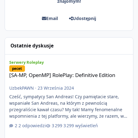
znajomym!
Email
Udostępnij
Ostatnie dyskusje
[SA-MP, OpenMP] RolePlay: Definitive Edition
Serwery Roleplay
pecet
[SA-MP, OpenMP] RolePlay: Definitive Edition
UzbekPAWN
·
23 Września 2024
Cześć, sympatycy San Andreas! Czy pamiętacie stare,
wspaniałe San Andreas, na którym z pewnością
przegraliście kawał czasu? My tak! Mamy fenomenalne
wspomnienia z tej platformy, ale wierzymy, że razem, w
nowopowstającym projekcie RolePlay: Definitive Edition
2 odpowiedzi
3 299 wyświetleń
uda nam się zbudować nowe, piękne chwile w roleplayu,
co pozwoli nam zbudować kolejne, piękne wspomnienia!