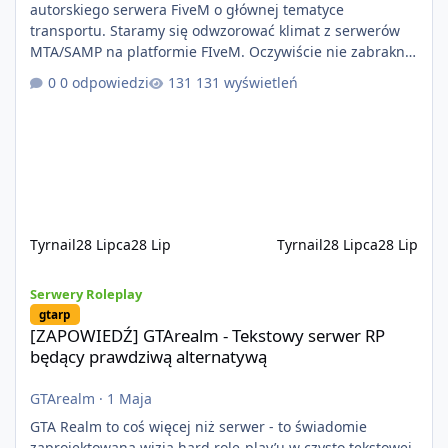
autorskiego serwera FiveM o głównej tematyce
transportu. Staramy się odwzorować klimat z serwerów
MTA/SAMP na platformie FIveM. Oczywiście nie zabraknie
kontentu dla graczy którzy chcą robić coś innego niż
0 odpowiedzi
131 wyświetleń
jeździć ciężarówką. Projekt tworzony jest od podstaw z
naciskiem na jakość wykonania, bezpieczeństwo,
optymalizację oraz długoterminowy rozwój. Nie bazujemy
na przypadkowo pobranych skryptach większość
systemów powstaje pod potrzeby serwer
Tyrnail
28 Lipca
28 Lip
Tyrnail
28 Lipca
28 Lip
[ZAPOWIEDŹ] GTArealm - Tekstowy serwer RP będący prawdziwą
Serwery Roleplay
gtarp
[ZAPOWIEDŹ] GTArealm - Tekstowy serwer RP
będący prawdziwą alternatywą
GTArealm
·
1 Maja
GTA Realm to coś więcej niż serwer - to świadomie
zaprojektowana wizja hard role-play’u w czysto tekstowej