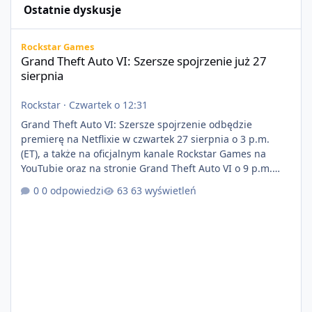
Ostatnie dyskusje
Grand Theft Auto VI: Szersze spojrzenie już 27 sierpnia
Rockstar Games
Grand Theft Auto VI: Szersze spojrzenie już 27
sierpnia
Rockstar
·
Czwartek o 12:31
Grand Theft Auto VI: Szersze spojrzenie odbędzie
premierę na Netflixie w czwartek 27 sierpnia o 3 p.m.
(ET), a także na oficjalnym kanale Rockstar Games na
YouTubie oraz na stronie Grand Theft Auto VI o 9 p.m.
(ET) 27 sierpnia. https://netflix.com/GTAVI Grand Theft
0 odpowiedzi
63 wyświetleń
Auto VI będzie dostępne 19 listopada na PlayStation 5
oraz Xbox Series X|S. Zamów przed premierą na stronie
https://www.rockstargames.com/VI.