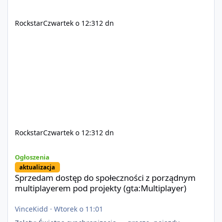
Rockstar
Czwartek o 12:31
2 dn
Rockstar
Czwartek o 12:31
2 dn
Sprzedam dostęp do społeczności z porządnym multiplayerem pod
Ogłoszenia
aktualizacja
Sprzedam dostęp do społeczności z porządnym
multiplayerem pod projekty (gta:Multiplayer)
VinceKidd
·
Wtorek o 11:01