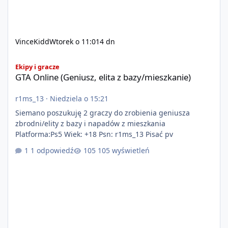
VinceKidd
Wtorek o 11:01
4 dn
GTA Online (Geniusz, elita z bazy/mieszkanie)
Ekipy i gracze
GTA Online (Geniusz, elita z bazy/mieszkanie)
r1ms_13
·
Niedziela o 15:21
Siemano poszukuję 2 graczy do zrobienia geniusza
zbrodni/elity z bazy i napadów z mieszkania
Platforma:Ps5 Wiek: +18 Psn: r1ms_13 Pisać pv
1 odpowiedź
105 wyświetleń