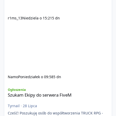
r1ms_13
Niedziela o 15:21
5 dn
Namo
Poniedziałek o 09:58
5 dn
Szukam Ekipy do serwera FiveM
Ogłoszenia
Szukam Ekipy do serwera FiveM
Tyrnail
·
28 Lipca
Cześć! Poszukuję osób do współtworzenia TRUCK RPG -