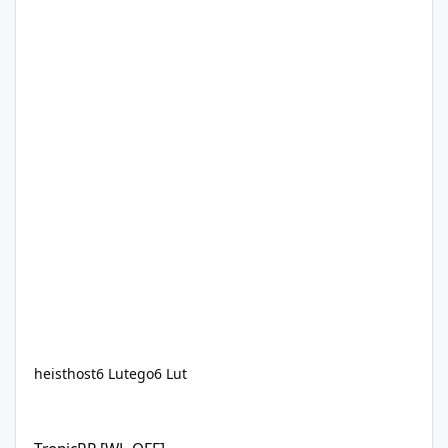
heisthost
6 Lutego
6 Lut
TropicRP [WL-OFF]