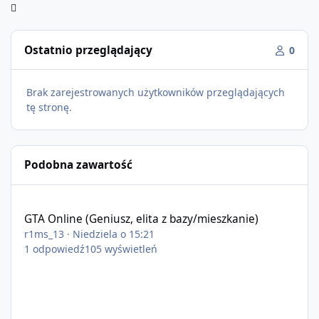
Ostatnio przeglądający
0
Brak zarejestrowanych użytkowników przeglądających
tę stronę.
Podobna zawartość
GTA Online (Geniusz, elita z bazy/mieszkanie)
GTA Online (Geniusz, elita z bazy/mieszkanie)
r1ms_13
·
Niedziela o 15:21
1
odpowiedź
105
wyświetleń