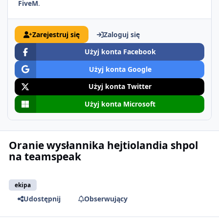
FiveM
.
Zarejestruj się
Zaloguj się
Użyj konta Facebook
Użyj konta Google
Użyj konta Twitter
Użyj konta Microsoft
Oranie wysłannika hejtiolandia shpol
na teamspeak
ekipa
Udostępnij
Obserwujący