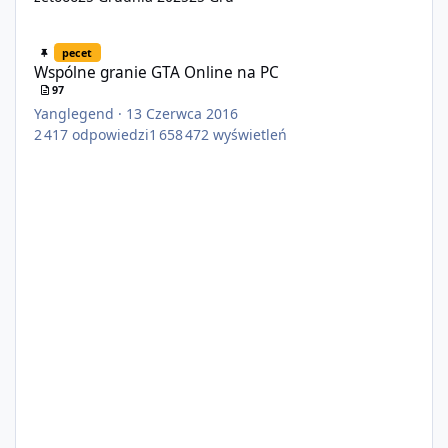
Wspólne granie GTA Online na PC
pecet
Wspólne granie GTA Online na PC
97
Yanglegend
·
13 Czerwca 2016
2 417
odpowiedzi
1 658 472
wyświetleń