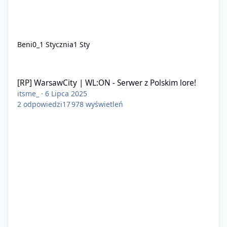
Beni0_
1 Stycznia
1 Sty
[RP] WarsawCity | WL:ON - Serwer z Polskim lore!
[RP] WarsawCity | WL:ON - Serwer z Polskim lore!
itsme_
·
6 Lipca 2025
2
odpowiedzi
17 978
wyświetleń