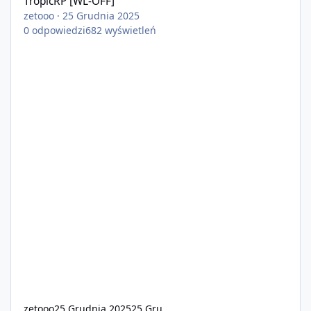
TropicRP [WL-OFF]
zetooo
·
25 Grudnia 2025
0
odpowiedzi
682
wyświetleń
zetooo
25 Grudnia 2025
25 Gru