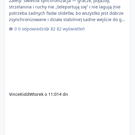
Zalety: Świetna synchronizacja — gracze, pojazdy,
strzelanina i ruchy nie „teleportują się” i nie lagują (nie
potrzeba żadnych fixów slide’ów, bo wszystko jest dobrze
zsynchronizowane i działa stabilnie) Ładne wejście do gry
+ solidny antycheat na poziomie multiplayera Wygodne
0 odpowiedzi
82 wyświetleń
pisanie własnych modów i skryptów (wsparcie C# / JS /
C++ lub możliwość napisania własnego modułu) Cena:
200$ Kontakt: Discord — vincekidd Telegram —
xvincekidd Wideo demonstracyjne:
https://youtu.be/8IrdoG8iFz4
VinceKidd
Wtorek o 11:01
4 dn