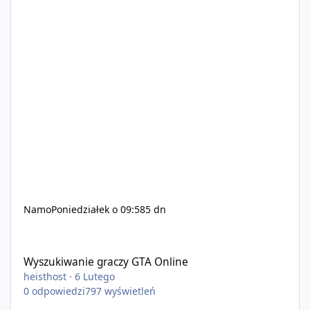
Namo
Poniedziałek o 09:58
5 dn
Wyszukiwanie graczy GTA Online
Wyszukiwanie graczy GTA Online
heisthost
·
6 Lutego
0
odpowiedzi
797
wyświetleń