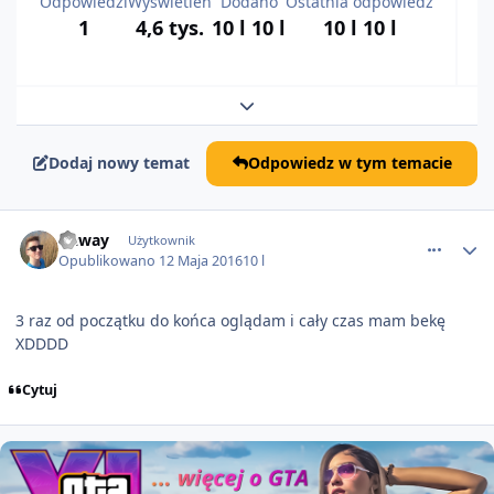
Odpowiedzi
Wyświetleń
Dodano
Ostatnia odpowiedź
1
4,6 tys.
10 l
10 l
10 l
10 l
Rozwiń podsumowanie tematu
Dodaj nowy temat
Odpowiedz w tym temacie
comment_517
Gaway
Użytkownik
Opublikowano
12 Maja 2016
10 l
3 raz od początku do końca oglądam i cały czas mam bekę
XDDDD
Cytuj