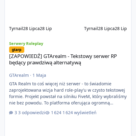
na przypadkowo pobranych skryptach większość
systemów powstaje pod potrzeby serwer
Tyrnail
28 Lipca
28 Lip
Tyrnail
28 Lipca
28 Lip
[ZAPOWIEDŹ] GTArealm - Tekstowy serwer RP będący prawdziwą
Serwery Roleplay
gtarp
[ZAPOWIEDŹ] GTArealm - Tekstowy serwer RP
będący prawdziwą alternatywą
GTArealm
·
1 Maja
GTA Realm to coś więcej niż serwer - to świadomie
zaprojektowana wizja hard role-play’u w czysto tekstowej
formie. Projekt powstał na silniku FiveM, który wybraliśmy
nie bez powodu. To platforma oferująca ogromną
elastyczność i znacznie szybszy rozwój systemów niż w
3 odpowiedzi
1 624 wyświetleń
przypadku innych rozwiązań. Usprawniona
synchronizacja klient-serwer eliminuje problemy znane z
przeszłości i jasno pokazuje, że nowoczesne podejście
technologiczne może iść w parze ze stabilnością. Co