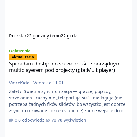
Rockstar
22 godziny temu
22 godz
Sprzedam dostęp do społeczności z porządnym multiplayerem pod
Ogłoszenia
aktualizacja
Sprzedam dostęp do społeczności z porządnym
multiplayerem pod projekty (gta:Multiplayer)
VinceKidd
·
Wtorek o 11:01
Zalety: Świetna synchronizacja — gracze, pojazdy,
strzelanina i ruchy nie „teleportują się” i nie lagują (nie
potrzeba żadnych fixów slide’ów, bo wszystko jest dobrze
zsynchronizowane i działa stabilnie) Ładne wejście do gry
+ solidny antycheat na poziomie multiplayera Wygodne
0 odpowiedzi
78 wyświetleń
pisanie własnych modów i skryptów (wsparcie C# / JS /
C++ lub możliwość napisania własnego modułu) Cena:
200$ Kontakt: Discord — vincekidd Telegram —