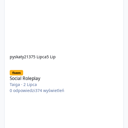
pyskaty2137
5 Lipca
5 Lip
Social Roleplay
fivem
Social Roleplay
Taiga
·
2 Lipca
0
odpowiedzi
374
wyświetleń