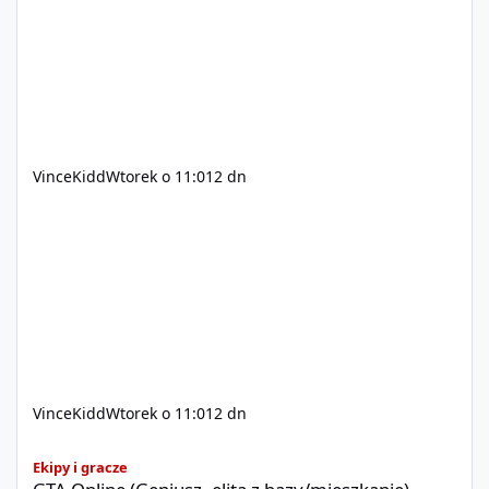
xvincekidd Wideo demonstracyjne:
https://youtu.be/8IrdoG8iFz4
VinceKidd
Wtorek o 11:01
2 dn
VinceKidd
Wtorek o 11:01
2 dn
GTA Online (Geniusz, elita z bazy/mieszkanie)
Ekipy i gracze