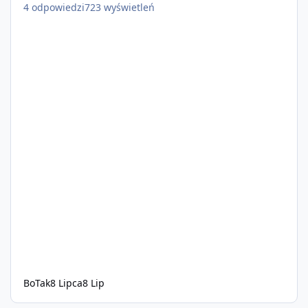
4
odpowiedzi
723
wyświetleń
BoTak
8 Lipca
8 Lip