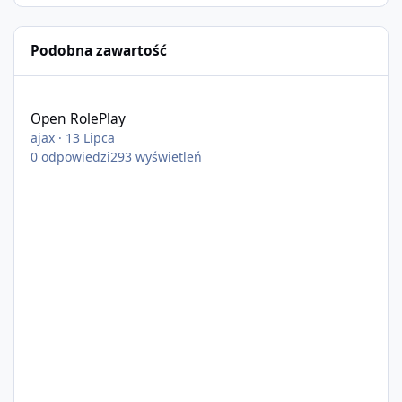
Podobna zawartość
Open RolePlay
Open RolePlay
ajax
·
13 Lipca
0
odpowiedzi
293
wyświetleń