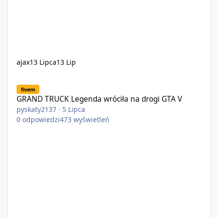
ajax
13 Lipca
13 Lip
GRAND TRUCK Legenda wróciła na drogi GTA V
fivem
GRAND TRUCK Legenda wróciła na drogi GTA V
pyskaty2137
·
5 Lipca
0
odpowiedzi
473
wyświetleń