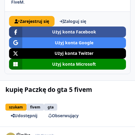
FiveM
.
Zarejestruj się
Zaloguj się
Użyj konta Facebook
Użyj konta Google
Użyj konta Twitter
Użyj konta Microsoft
kupię Paczkę do gta 5 fivem
szukam
fivem
gta
Udostępnij
Obserwujący
comment_50869