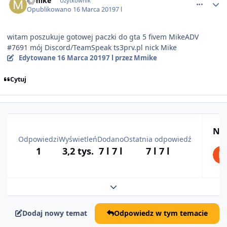
Mmike
Użytkownik
Opublikowano
16 Marca 2019
7 l
witam poszukuje gotowej paczki do gta 5 fivem MikeADV
#7691 mój Discord/TeamSpeak ts3prv.pl nick Mike
Edytowane
16 Marca 2019
7 l
przez Mmike
Cytuj
Naj
Odpowiedzi
Wyświetleń
Dodano
Ostatnia odpowiedź
1
3,2 tys.
7 l
7 l
7 l
7 l
Rozwiń podsumowanie tematu
Dodaj nowy temat
Odpowiedz w tym temacie