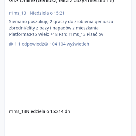
GTA Online (Geniusz, elita z bazy/mieszkanie)
r1ms_13
·
Niedziela o 15:21
Siemano poszukuję 2 graczy do zrobienia geniusza
zbrodni/elity z bazy i napadów z mieszkania
Platforma:Ps5 Wiek: +18 Psn: r1ms_13 Pisać pv
1 odpowiedź
104 wyświetleń
r1ms_13
Niedziela o 15:21
4 dn