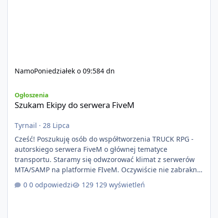
Namo
Poniedziałek o 09:58
4 dn
Szukam Ekipy do serwera FiveM
Ogłoszenia
Szukam Ekipy do serwera FiveM
Tyrnail
·
28 Lipca
Cześć! Poszukuję osób do współtworzenia TRUCK RPG -
autorskiego serwera FiveM o głównej tematyce
transportu. Staramy się odwzorować klimat z serwerów
MTA/SAMP na platformie FIveM. Oczywiście nie zabraknie
kontentu dla graczy którzy chcą robić coś innego niż
0 odpowiedzi
129 wyświetleń
jeździć ciężarówką. Projekt tworzony jest od podstaw z
naciskiem na jakość wykonania, bezpieczeństwo,
optymalizację oraz długoterminowy rozwój. Nie bazujemy