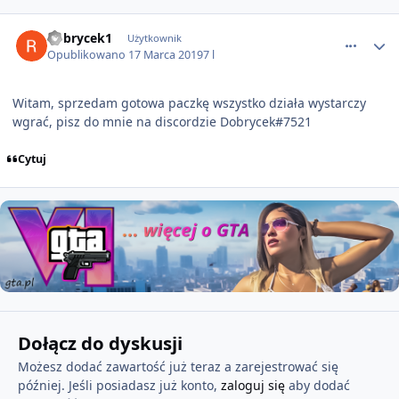
comment_50889
dobrycek1
Użytkownik
Opublikowano
17 Marca 2019
7 l
Witam, sprzedam gotowa paczkę wszystko działa wystarczy
wgrać, pisz do mnie na discordzie Dobrycek#7521
Cytuj
Dołącz do dyskusji
Możesz dodać zawartość już teraz a zarejestrować się
później. Jeśli posiadasz już konto,
zaloguj się
aby dodać