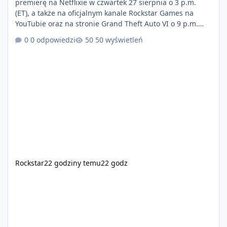
premierę na Netflixie w czwartek 27 sierpnia o 3 p.m.
(ET), a także na oficjalnym kanale Rockstar Games na
YouTubie oraz na stronie Grand Theft Auto VI o 9 p.m.
(ET) 27 sierpnia. https://netflix.com/GTAVI Grand Theft
0 odpowiedzi
50 wyświetleń
Auto VI będzie dostępne 19 listopada na PlayStation 5
oraz Xbox Series X|S. Zamów przed premierą na stronie
https://www.rockstargames.com/VI.
Rockstar
22 godziny temu
22 godz