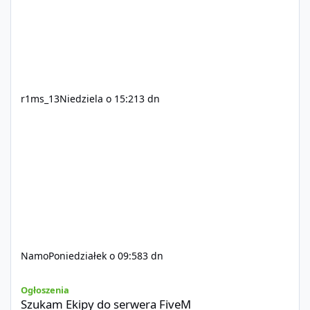
r1ms_13
Niedziela o 15:21
3 dn
Namo
Poniedziałek o 09:58
3 dn
Szukam Ekipy do serwera FiveM
Ogłoszenia
Szukam Ekipy do serwera FiveM