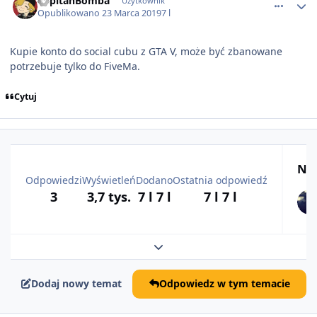
KapitanBomba
Użytkownik
Opublikowano
23 Marca 2019
7 l
Kupie konto do social cubu z GTA V, może być zbanowane
potrzebuje tylko do FiveMa.
Cytuj
Naj
Odpowiedzi
Wyświetleń
Dodano
Ostatnia odpowiedź
3
3,7 tys.
7 l
7 l
7 l
7 l
Rozwiń podsumowanie tematu
Dodaj nowy temat
Odpowiedz w tym temacie