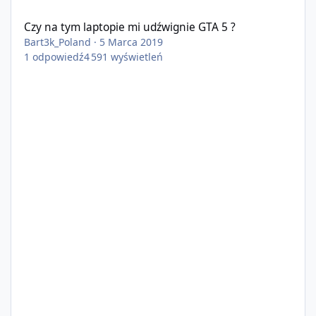
Czy na tym laptopie mi udźwignie GTA 5 ?
Czy na tym laptopie mi udźwignie GTA 5 ?
Bart3k_Poland
·
5 Marca 2019
1
odpowiedź
4 591
wyświetleń