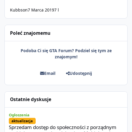
Kubbson
7 Marca 2019
7 l
Poleć znajomemu
Podoba Ci się GTA Forum? Podziel się tym ze
znajomym!
Email
Udostępnij
Ostatnie dyskusje
Sprzedam dostęp do społeczności z porządnym multiplayerem pod
Ogłoszenia
aktualizacja
Sprzedam dostęp do społeczności z porządnym