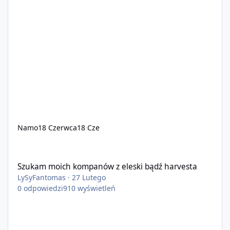
Namo
18 Czerwca
18 Cze
Szukam moich kompanów z eleski bądź harvesta
Szukam moich kompanów z eleski bądź harvesta
LySyFantomas
·
27 Lutego
0
odpowiedzi
910
wyświetleń