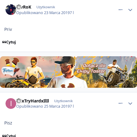
comment_51040
DivRoK
Użytkownik
Opublikowano
23 Marca 2019
7 l
Priv
Cytuj
comment_51075
IlIlxTryHardxIlIl
Użytkownik
Opublikowano
25 Marca 2019
7 l
Pisz
Cytuj