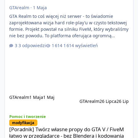
GTArealm
·
1 Maja
GTA Realm to coś więcej niż serwer - to świadomie
zaprojektowana wizja hard role-play’u w czysto tekstowej
formie. Projekt powstał na silniku FiveM, który wybraliśmy
nie bez powodu. To platforma oferująca ogromną
elastyczność i znacznie szybszy rozwój systemów niż w
3 odpowiedzi
1 614 wyświetleń
przypadku innych rozwiązań. Usprawniona
synchronizacja klient-serwer eliminuje problemy znane z
przeszłości i jasno pokazuje, że nowoczesne podejście
technologiczne może iść w parze ze stabilnością. Co
istotne, FiveM pozostaje jedyną
GTArealm
1 Maja
1 Maj
GTArealm
26 Lipca
26 Lip
[Poradnik] Twórz własne propy do GTA V / FiveM łatwo w przeglą
Pomoc i tworzenie
modyfikacja
[Poradnik] Twórz własne propy do GTA V / FiveM
łatwo w przeglądarce - bez Blendera i kodowania