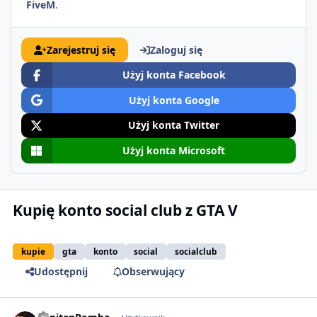
FiveM
.
Zarejestruj się
Zaloguj się
Użyj konta Facebook
Użyj konta Google
Użyj konta Twitter
Użyj konta Microsoft
Kupię konto social club z GTA V
kupie
gta
konto
social
socialclub
Udostępnij
Obserwujący
comment_51034