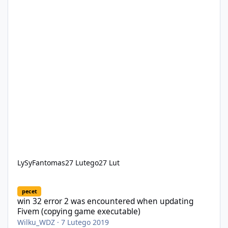
LySyFantomas
27 Lutego
27 Lut
win 32 error 2 was encountered when updating Fivem (copying 
pecet
win 32 error 2 was encountered when updating
Fivem (copying game executable)
Wilku_WDZ
·
7 Lutego 2019