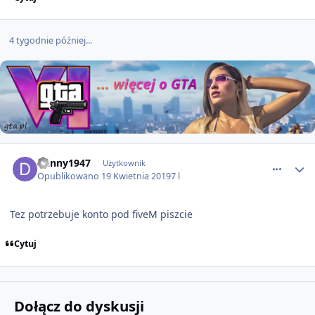
4 tygodnie później...
comment_51365
Danny1947
Użytkownik
Opublikowano
19 Kwietnia 2019
7 l
Tez potrzebuje konto pod fiveM piszcie
Cytuj
Dołącz do dyskusji