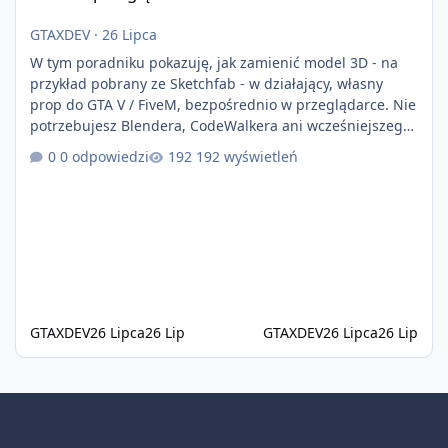
GTAXDEV
·
26 Lipca
W tym poradniku pokazuję, jak zamienić model 3D - na
przykład pobrany ze Sketchfab - w działający, własny
prop do GTA V / FiveM, bezpośrednio w przeglądarce. Nie
potrzebujesz Blendera, CodeWalkera ani wcześniejszego
doświadczenia z moddingiem. W tym przykładzie
0 odpowiedzi
192 wyświetleń
używam modelu basenu, ale ta sama metoda sprawdzi
się również w przypadku wielu innych propów. W tym
filmie: Jak znaleźć i pobrać model 3D Jak
przekonwertować model GLB na prop do GTA V / FiveM
Jak przetestować prop w grze Jak napraw
GTAXDEV
26 Lipca
26 Lip
GTAXDEV
26 Lipca
26 Lip