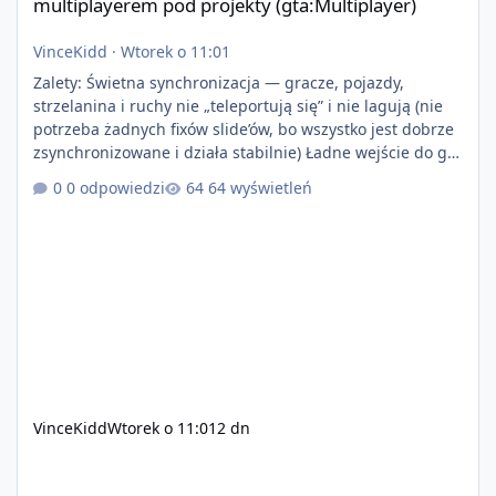
multiplayerem pod projekty (gta:Multiplayer)
VinceKidd
·
Wtorek o 11:01
Zalety: Świetna synchronizacja — gracze, pojazdy,
strzelanina i ruchy nie „teleportują się” i nie lagują (nie
potrzeba żadnych fixów slide’ów, bo wszystko jest dobrze
zsynchronizowane i działa stabilnie) Ładne wejście do gry
+ solidny antycheat na poziomie multiplayera Wygodne
0 odpowiedzi
64 wyświetleń
pisanie własnych modów i skryptów (wsparcie C# / JS /
C++ lub możliwość napisania własnego modułu) Cena:
200$ Kontakt: Discord — vincekidd Telegram —
xvincekidd Wideo demonstracyjne:
https://youtu.be/8IrdoG8iFz4
VinceKidd
Wtorek o 11:01
2 dn