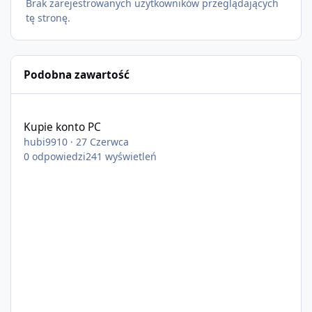
Brak zarejestrowanych użytkowników przeglądających
tę stronę.
Podobna zawartość
Kupie konto PC
Kupie konto PC
hubi9910
·
27 Czerwca
0
odpowiedzi
241
wyświetleń