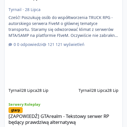
Tyrnail
·
28 Lipca
Cześć! Poszukuję osób do współtworzenia TRUCK RPG -
autorskiego serwera FiveM o głównej tematyce
transportu. Staramy się odwzorować klimat z serwerów
MTA/SAMP na platformie FIveM. Oczywiście nie zabraknie
kontentu dla graczy którzy chcą robić coś innego niż
0 odpowiedzi
121 wyświetleń
jeździć ciężarówką. Projekt tworzony jest od podstaw z
naciskiem na jakość wykonania, bezpieczeństwo,
optymalizację oraz długoterminowy rozwój. Nie bazujemy
na przypadkowo pobranych skryptach większość
systemów powstaje pod potrzeby serwer
Tyrnail
28 Lipca
28 Lip
Tyrnail
28 Lipca
28 Lip
[ZAPOWIEDŹ] GTArealm - Tekstowy serwer RP będący prawdziwą
Serwery Roleplay
gtarp
[ZAPOWIEDŹ] GTArealm - Tekstowy serwer RP
będący prawdziwą alternatywą