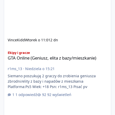
VinceKidd
Wtorek o 11:01
2 dn
GTA Online (Geniusz, elita z bazy/mieszkanie)
Ekipy i gracze
GTA Online (Geniusz, elita z bazy/mieszkanie)
r1ms_13
·
Niedziela o 15:21
Siemano poszukuję 2 graczy do zrobienia geniusza
zbrodni/elity z bazy i napadów z mieszkania
Platforma:Ps5 Wiek: +18 Psn: r1ms_13 Pisać pv
1 odpowiedź
92 wyświetleń