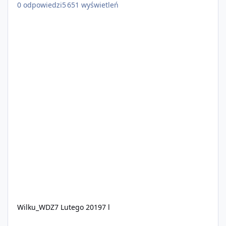
0
odpowiedzi
5 651
wyświetleń
Wilku_WDZ
7 Lutego 2019
7 l