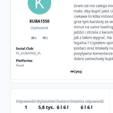
Gram od nie całego mie
mało. Aby kupić jakiś 
ciekawe to kilka milio
KUBA1550
grze tym bardziej że wc
minut na same loading
Użytkownik
jeździ i strzela z karu
jak z takim wygrać. Na
4
0
odpowiedzi
Reputacja
legalna ? Czytałem opi
postaci oraz blokady n
Social Club:
pozytywne komentarze. 
PL_KUBATRIX_PL
dobre samochody kupił. 
Platforma:
Pecet
Cytuj
Odpowiedzi
Wyświetleń
Dodano
Ostatnia odpowiedź
1
5,8 tys.
6 l
6 l
6 l
6 l