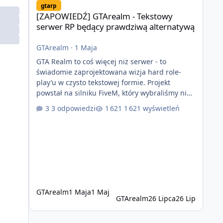
gtarp
[ZAPOWIEDŹ] GTArealm - Tekstowy
serwer RP będący prawdziwą alternatywą
GTArealm
·
1 Maja
GTA Realm to coś więcej niż serwer - to
świadomie zaprojektowana wizja hard role-
play’u w czysto tekstowej formie. Projekt
powstał na silniku FiveM, który wybraliśmy nie
bez powodu. To platforma oferująca ogromną
3 odpowiedzi
1 621 wyświetleń
elastyczność i znacznie szybszy rozwój
systemów niż w przypadku innych rozwiązań.
Usprawniona synchronizacja klient-serwer
eliminuje problemy znane z przeszłości i jasno
pokazuje, że nowoczesne podejście
technologiczne może iść w parze ze
stabilnością. Co istotne, FiveM pozostaje jedyną
GTArealm
1 Maja
1 Maj
GTArealm
26 Lipca
26 Lip