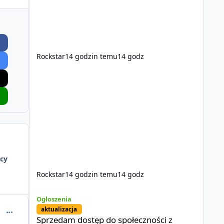
Rockstar
14 godzin temu
14 godz
cy
Rockstar
14 godzin temu
14 godz
Sprzedam dostęp do społeczności z porządnym multiplayer
Ogłoszenia
aktualizacja
comment_53627
Sprzedam dostęp do społeczności z