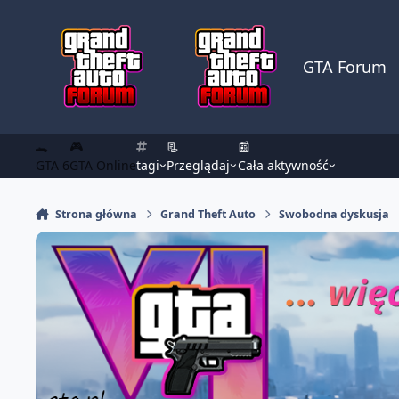
Skocz do zawartości
GTA Forum
🐊
🎮
📃
📰
GTA 6
GTA Online
tagi
Przeglądaj
Cała aktywność
Strona główna
Grand Theft Auto
Swobodna dyskusja