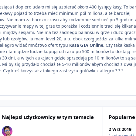
siąca i dopiero udało mi się uzbierać około 400 tysięcy kasy. To ba
ciekawy pojazd to trzeba mieć minimum pół miliona, a te bardziej
nów. Nie mam za bardzo czasu aby codziennie siedzieć po 5 godzin
zytywanie mapy w tej grze to porażka i codziennie traci się kilkana
i między sesjami. Nie ma też żadnego balansu w grze i dużo gracz
my lub czołgów. Ja mam level 20, a tu obok czołg jeździ za kilka milin
 allegro widać mnóstwo ofert typu
Kasa GTA Online.
Czy taka kaska 
nie i tam gdzie ludzie kupują od razu po 500 milionów to dostają re
a 30 dni, a w tych aukcjach gdzie sprzedają po 10 milionów to są s
Mi by się przydało chociaż te 5-10 milionów abym chociaż z dwa j
Czy ktoś korzystał z takiego zastrzyku gotówki z allegro ? ?
?
Najlepsi użytkownicy w tym temacie
Popularne
2 Wrz 2019
1 odpowiedź