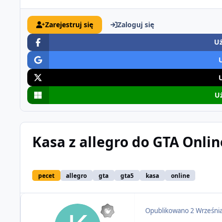
Zarejestruj się
Zaloguj się
Uż
Uż
Kasa z allegro do GTA Onlin
pecet
allegro
gta
gta5
kasa
online
Opublikowano
2 Wrześni