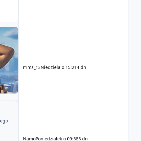
r1ms_13
Niedziela o 15:21
4 dn
jego
Namo
Poniedziałek o 09:58
3 dn