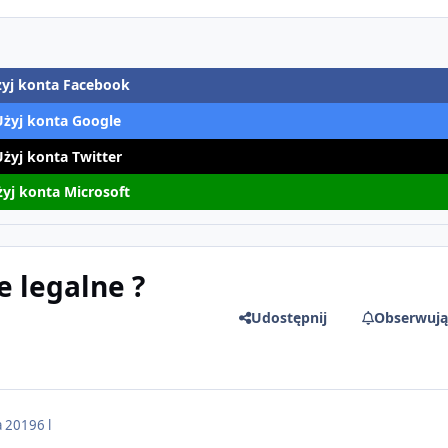
yj konta Facebook
Użyj konta Google
Użyj konta Twitter
yj konta Microsoft
e legalne ?
Udostępnij
Obserwują
a 2019
6 l