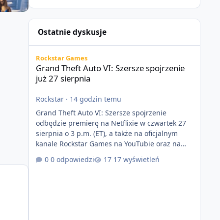
Ostatnie dyskusje
Grand Theft Auto VI: Szersze spojrzenie już 27 sierpnia
Rockstar Games
Grand Theft Auto VI: Szersze spojrzenie
już 27 sierpnia
Rockstar
·
14 godzin temu
Grand Theft Auto VI: Szersze spojrzenie
odbędzie premierę na Netflixie w czwartek 27
sierpnia o 3 p.m. (ET), a także na oficjalnym
kanale Rockstar Games na YouTubie oraz na
stronie Grand Theft Auto VI o 9 p.m. (ET) 27
0 odpowiedzi
17 wyświetleń
sierpnia. https://netflix.com/GTAVI Grand Theft
Auto VI będzie dostępne 19 listopada na
PlayStation 5 oraz Xbox Series X|S. Zamów
przed premierą na stronie
https://www.rockstargames.com/VI.