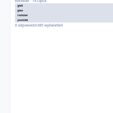
Rockstar
·
14 Lipca
gta5
gtao
rockstar
youtube
0
odpowiedzi
385
wyświetleń