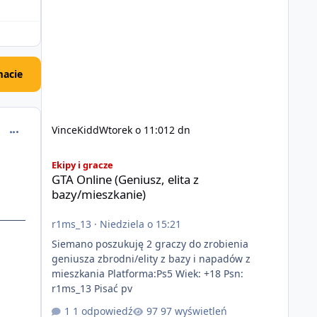
acie
comment_53630
VinceKidd
Wtorek o 11:01
2 dn
GTA Online (Geniusz, elita z bazy/mieszkanie)
Ekipy i gracze
GTA Online (Geniusz, elita z
bazy/mieszkanie)
r1ms_13
·
Niedziela o 15:21
Siemano poszukuję 2 graczy do zrobienia
geniusza zbrodni/elity z bazy i napadów z
mieszkania Platforma:Ps5 Wiek: +18 Psn:
r1ms_13 Pisać pv
1 odpowiedź
97 wyświetleń