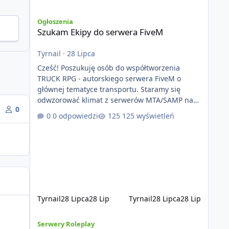
Szukam Ekipy do serwera FiveM
Ogłoszenia
Szukam Ekipy do serwera FiveM
Tyrnail
·
28 Lipca
Cześć! Poszukuję osób do współtworzenia
TRUCK RPG - autorskiego serwera FiveM o
głównej tematyce transportu. Staramy się
odwzorować klimat z serwerów MTA/SAMP na
0
platformie FIveM. Oczywiście nie zabraknie
0 odpowiedzi
125 wyświetleń
kontentu dla graczy którzy chcą robić coś
innego niż jeździć ciężarówką. Projekt tworzony
jest od podstaw z naciskiem na jakość
wykonania, bezpieczeństwo, optymalizację oraz
długoterminowy rozwój. Nie bazujemy na
przypadkowo pobranych skryptach większość
systemów powstaje pod potrzeby serwer
Tyrnail
28 Lipca
28 Lip
Tyrnail
28 Lipca
28 Lip
[ZAPOWIEDŹ] GTArealm - Tekstowy serwer RP będący praw
Serwery Roleplay