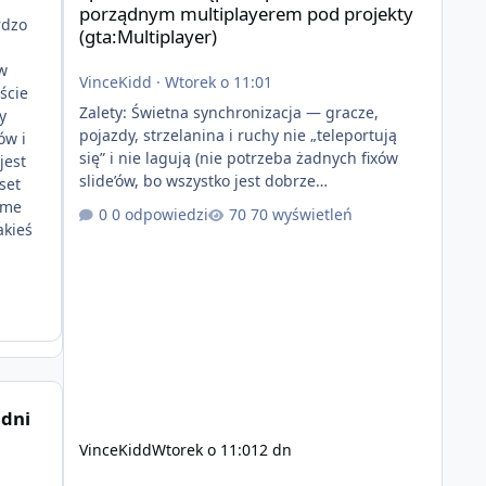
porządnym multiplayerem pod projekty
rdzo
(gta:Multiplayer)
 w
VinceKidd
·
Wtorek o 11:01
ście
Zalety: Świetna synchronizacja — gracze,
y
pojazdy, strzelanina i ruchy nie „teleportują
ów i
się” i nie lagują (nie potrzeba żadnych fixów
jest
slide’ów, bo wszystko jest dobrze
set
zsynchronizowane i działa stabilnie) Ładne
ame
0 odpowiedzi
70 wyświetleń
wejście do gry + solidny antycheat na poziomie
akieś
multiplayera Wygodne pisanie własnych
modów i skryptów (wsparcie C# / JS / C++ lub
możliwość napisania własnego modułu) Cena:
200$ Kontakt: Discord — vincekidd Telegram —
xvincekidd Wideo demonstracyjne:
https://youtu.be/8IrdoG8iFz4
 dni
VinceKidd
Wtorek o 11:01
2 dn