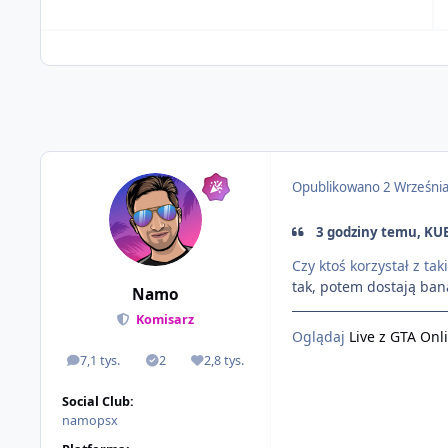
Opublikowano
2 Wrześni
3 godziny temu, KU
Czy ktoś korzystał z tak
tak, potem dostają ban
Namo
Komisarz
Oglądaj
Live z GTA Onl
7,1 tys.
2
2,8 tys.
odpowiedzi
Rozwiązania
Reputacja
Social Club:
namopsx