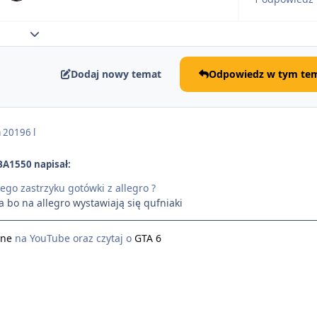
Rozwiń podsumowanie tematu
Dodaj nowy temat
Odpowiedz w tym tem
a 2019
6 l
BA1550 napisał:
iego zastrzyku gotówki z allegro ?
a bo na allegro wystawiają się qufniaki
ine
na YouTube oraz czytaj o
GTA 6