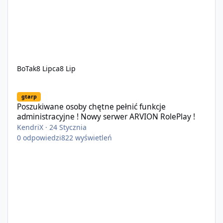
BoTak
8 Lipca
8 Lip
Poszukiwane osoby chętne pełnić funkcje administracyjne ! Now
gtarp
Poszukiwane osoby chętne pełnić funkcje
administracyjne ! Nowy serwer ARVION RolePlay !
KendriX
·
24 Stycznia
0
odpowiedzi
822
wyświetleń