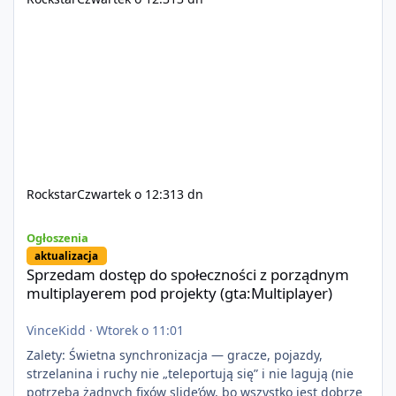
Rockstar
Czwartek o 12:31
3 dn
Sprzedam dostęp do społeczności z porządnym multiplayerem pod
Ogłoszenia
aktualizacja
Sprzedam dostęp do społeczności z porządnym
multiplayerem pod projekty (gta:Multiplayer)
VinceKidd
·
Wtorek o 11:01
Zalety: Świetna synchronizacja — gracze, pojazdy,
strzelanina i ruchy nie „teleportują się” i nie lagują (nie
potrzeba żadnych fixów slide’ów, bo wszystko jest dobrze