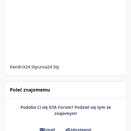
KendriX
24 Stycznia
24 Sty
Poleć znajomemu
Podoba Ci się GTA Forum? Podziel się tym ze
znajomym!
Email
Udostępnij