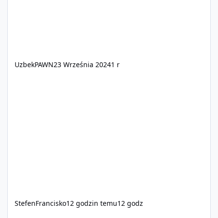
UzbekPAWN
23 Września 2024
1 r
StefenFrancisko
12 godzin temu
12 godz