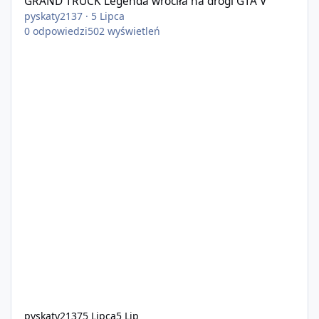
GRAND TRUCK Legenda wróciła na drogi GTA V
pyskaty2137
·
5 Lipca
0
odpowiedzi
502
wyświetleń
pyskaty2137
5 Lipca
5 Lip