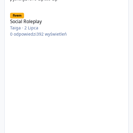
Social Roleplay
fivem
Social Roleplay
Taiga
·
2 Lipca
0
odpowiedzi
392
wyświetleń