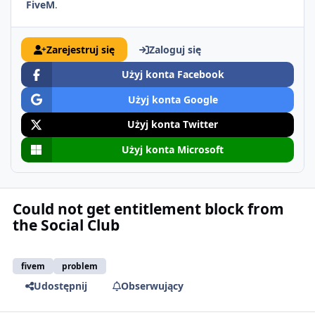
FiveM
.
Zarejestruj się
Zaloguj się
Użyj konta Facebook
Użyj konta Google
Użyj konta Twitter
Użyj konta Microsoft
Could not get entitlement block from
the Social Club
fivem
problem
Udostępnij
Obserwujący