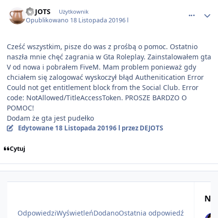
comment_54435
DEJOTS
Użytkownik
Opublikowano
18 Listopada 2019
6 l
Cześć wszystkim, pisze do was z prośbą o pomoc. Ostatnio
naszła mnie chęć zagrania w Gta Roleplay. Zainstalowałem gta
V od nowa i pobrałem FiveM. Mam problem ponieważ gdy
chciałem się zalogować wyskoczył błąd Authenitication Error
Could not get entitlement block from the Social Club. Error
code: NotAllowed/TitleAccessToken. PROSZE BARDZO O
POMOC!
Dodam że gta jest pudełko
Edytowane
18 Listopada 2019
6 l
przez DEJOTS
Cytuj
Naj
Odpowiedzi
Wyświetleń
Dodano
Ostatnia odpowiedź