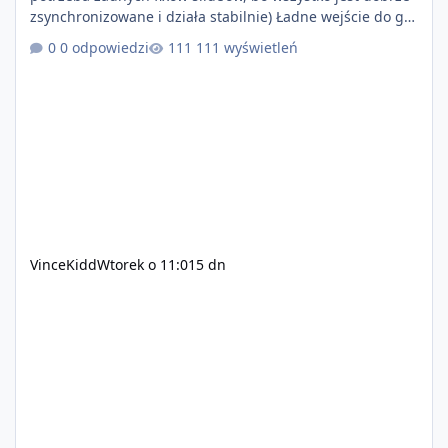
zsynchronizowane i działa stabilnie) Ładne wejście do gry
+ solidny antycheat na poziomie multiplayera Wygodne
0 odpowiedzi
111 wyświetleń
pisanie własnych modów i skryptów (wsparcie C# / JS /
C++ lub możliwość napisania własnego modułu) Cena:
200$ Kontakt: Discord — vincekidd Telegram —
xvincekidd Wideo demonstracyjne:
https://youtu.be/8IrdoG8iFz4
VinceKidd
Wtorek o 11:01
5 dn