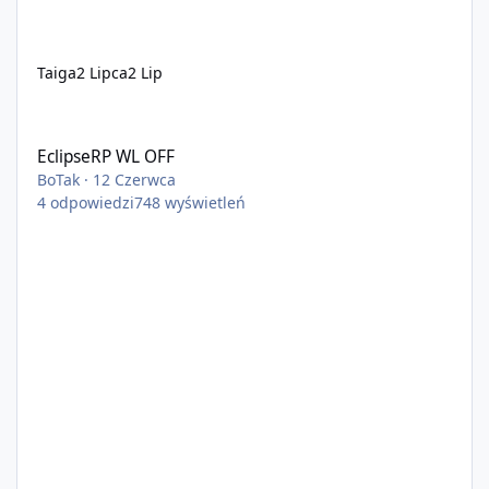
Taiga
2 Lipca
2 Lip
EclipseRP WL OFF
EclipseRP WL OFF
BoTak
·
12 Czerwca
4
odpowiedzi
748
wyświetleń