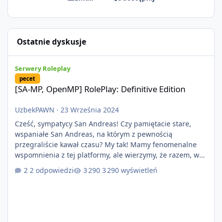
Ostatnie dyskusje
[SA-MP, OpenMP] RolePlay: Definitive Edition
Serwery Roleplay
pecet
[SA-MP, OpenMP] RolePlay: Definitive Edition
UzbekPAWN
·
23 Września 2024
Cześć, sympatycy San Andreas! Czy pamiętacie stare,
wspaniałe San Andreas, na którym z pewnością
przegraliście kawał czasu? My tak! Mamy fenomenalne
wspomnienia z tej platformy, ale wierzymy, że razem, w
nowopowstającym projekcie RolePlay: Definitive Edition
2 odpowiedzi
3 290 wyświetleń
uda nam się zbudować nowe, piękne chwile w roleplayu,
co pozwoli nam zbudować kolejne, piękne wspomnienia!
Taką możliwość zawdzięczamy dzięki nowopowstającej
platformie która przynosi nam wiele zmian, dzięki
lepszej optymalizacji i zabezpie