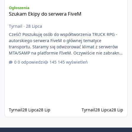
Szukam Ekipy do serwera FiveM
Ogłoszenia
Szukam Ekipy do serwera FiveM
Tyrnail
·
28 Lipca
Cześć! Poszukuję osób do współtworzenia TRUCK RPG -
autorskiego serwera FiveM o głównej tematyce
transportu. Staramy się odwzorować klimat z serwerów
MTA/SAMP na platformie FIveM. Oczywiście nie zabraknie
kontentu dla graczy którzy chcą robić coś innego niż
0 odpowiedzi
145 wyświetleń
jeździć ciężarówką. Projekt tworzony jest od podstaw z
naciskiem na jakość wykonania, bezpieczeństwo,
optymalizację oraz długoterminowy rozwój. Nie bazujemy
na przypadkowo pobranych skryptach większość
systemów powstaje pod potrzeby serwer
Tyrnail
28 Lipca
28 Lip
Tyrnail
28 Lipca
28 Lip