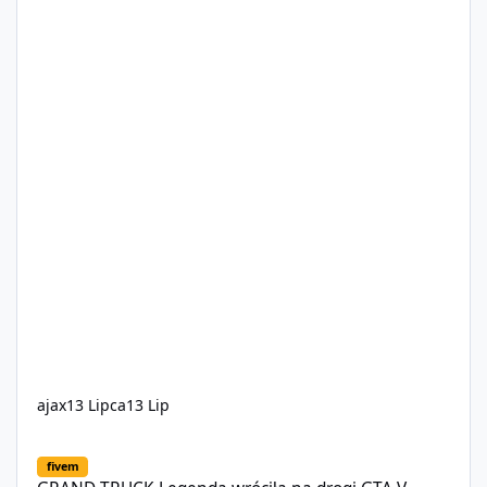
ajax
13 Lipca
13 Lip
GRAND TRUCK Legenda wróciła na drogi GTA V
fivem