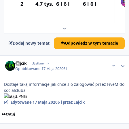
2
4,7 tys.
6 l
6 l
6 l
6 l
Rozwiń podsumowanie tematu
Dodaj nowy temat
Odpowiedz w tym temacie
comment_58387
Lajcik
Użytkownik
Opublikowano
17 Maja 2020
6 l
Dostaje taką informacje jak chce się zalogować przez FiveM do
socialcluba
Edytowane
17 Maja 2020
6 l
przez Lajcik
Cytuj