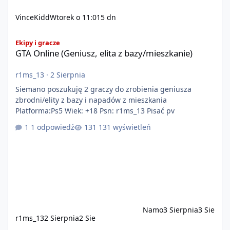
VinceKidd
Wtorek o 11:01
5 dn
GTA Online (Geniusz, elita z bazy/mieszkanie)
Ekipy i gracze
GTA Online (Geniusz, elita z bazy/mieszkanie)
r1ms_13
·
2 Sierpnia
Siemano poszukuję 2 graczy do zrobienia geniusza
zbrodni/elity z bazy i napadów z mieszkania
Platforma:Ps5 Wiek: +18 Psn: r1ms_13 Pisać pv
1 odpowiedź
131 wyświetleń
Namo
3 Sierpnia
3 Sie
r1ms_13
2 Sierpnia
2 Sie