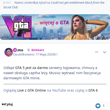
6 l
6 l
Namo
zmienił(a) tytuł na
Could not get entitlement block from the
Social Club
comment_58388
Namo
Komisarz
Opublikowano
17 Maja 2020
6 l
Odkąd
GTA 5 jest za darmo
serwery logowania, chmury a
nawet obsługa captha leży. Musisz wytrwać nim fascynacja
darmowym GTA minie.
Oglądaj
Live z GTA Online
na YouTube oraz czytaj o
GTA 6
Cytuj
1