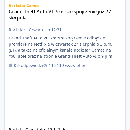
Grand Theft Auto VI: Szersze spojrzenie już 27 sierpnia
Rockstar Games
Grand Theft Auto VI: Szersze spojrzenie już 27
sierpnia
Rockstar
·
Czwartek o 12:31
Grand Theft Auto VI: Szersze spojrzenie odbędzie
premierę na Netflixie w czwartek 27 sierpnia o 3 p.m.
(ET), a także na oficjalnym kanale Rockstar Games na
YouTubie oraz na stronie Grand Theft Auto VI o 9 p.m.
(ET) 27 sierpnia. https://netflix.com/GTAVI Grand Theft
0 odpowiedzi
119 wyświetleń
Auto VI będzie dostępne 19 listopada na PlayStation 5
oraz Xbox Series X|S. Zamów przed premierą na stronie
https://www.rockstargames.com/VI.
Rockstar
Czwartek o 12:31
3 dn