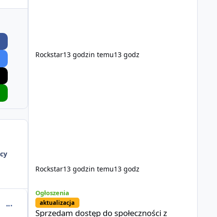
Rockstar
13 godzin temu
13 godz
cy
Rockstar
13 godzin temu
13 godz
Sprzedam dostęp do społeczności z porządnym multiplayer
Ogłoszenia
aktualizacja
comment_56221
Sprzedam dostęp do społeczności z