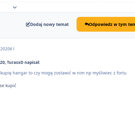
Rozwiń podsumowanie tematu
Dodaj nowy temat
Odpowiedz w tym tem
 2020
6 l
20, TurasxD napisał:
e kupię hangar to czy mogę zostawić w nim np myśliwiec z fortu
 se kupić