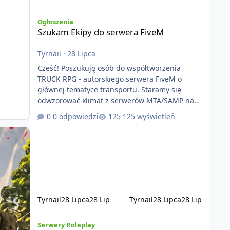
Szukam Ekipy do serwera FiveM
Ogłoszenia
Szukam Ekipy do serwera FiveM
Tyrnail
·
28 Lipca
Cześć! Poszukuję osób do współtworzenia
TRUCK RPG - autorskiego serwera FiveM o
głównej tematyce transportu. Staramy się
odwzorować klimat z serwerów MTA/SAMP na
platformie FIveM. Oczywiście nie zabraknie
0 odpowiedzi
125 wyświetleń
kontentu dla graczy którzy chcą robić coś
innego niż jeździć ciężarówką. Projekt tworzony
jest od podstaw z naciskiem na jakość
wykonania, bezpieczeństwo, optymalizację oraz
długoterminowy rozwój. Nie bazujemy na
przypadkowo pobranych skryptach większość
systemów powstaje pod potrzeby serwer
Tyrnail
28 Lipca
28 Lip
Tyrnail
28 Lipca
28 Lip
[ZAPOWIEDŹ] GTArealm - Tekstowy serwer RP będący praw
Serwery Roleplay