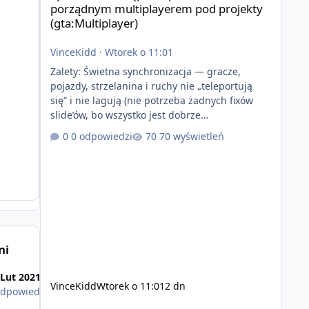
porządnym multiplayerem pod projekty
(gta:Multiplayer)
VinceKidd
·
Wtorek o 11:01
Zalety: Świetna synchronizacja — gracze,
pojazdy, strzelanina i ruchy nie „teleportują
się” i nie lagują (nie potrzeba żadnych fixów
slide’ów, bo wszystko jest dobrze
zsynchronizowane i działa stabilnie) Ładne
0 odpowiedzi
70 wyświetleń
wejście do gry + solidny antycheat na poziomie
multiplayera Wygodne pisanie własnych
modów i skryptów (wsparcie C# / JS / C++ lub
możliwość napisania własnego modułu) Cena:
200$ Kontakt: Discord — vincekidd Telegram —
xvincekidd Wideo demonstracyjne:
https://youtu.be/8IrdoG8iFz4
ni
 Lut 2021
VinceKidd
Wtorek o 11:01
2 dn
odpowiedź