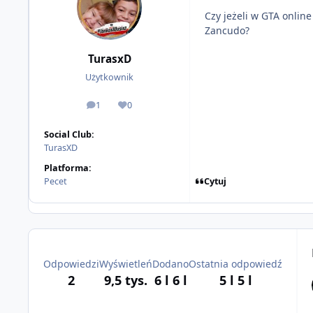
Czy jeżeli w GTA onlin
Zancudo?
TurasxD
Użytkownik
1
0
odpowiedzi
Reputacja
Social Club:
TurasXD
Platforma:
Cytuj
Pecet
Odpowiedzi
Wyświetleń
Dodano
Ostatnia odpowiedź
2
9,5 tys.
6 l
6 l
5 l
5 l