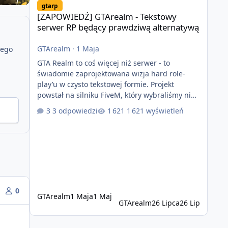
gtarp
[ZAPOWIEDŹ] GTArealm - Tekstowy
serwer RP będący prawdziwą alternatywą
GTArealm
·
1 Maja
jego
GTA Realm to coś więcej niż serwer - to
świadomie zaprojektowana wizja hard role-
play’u w czysto tekstowej formie. Projekt
powstał na silniku FiveM, który wybraliśmy nie
bez powodu. To platforma oferująca ogromną
3 odpowiedzi
1 621 wyświetleń
elastyczność i znacznie szybszy rozwój
systemów niż w przypadku innych rozwiązań.
Usprawniona synchronizacja klient-serwer
eliminuje problemy znane z przeszłości i jasno
pokazuje, że nowoczesne podejście
technologiczne może iść w parze ze
stabilnością. Co istotne, FiveM pozostaje jedyną
0
GTArealm
1 Maja
1 Maj
GTArealm
26 Lipca
26 Lip