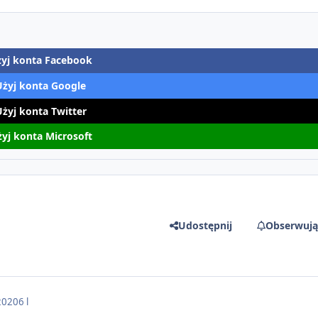
yj konta Facebook
Użyj konta Google
Użyj konta Twitter
yj konta Microsoft
Udostępnij
Obserwują
2020
6 l