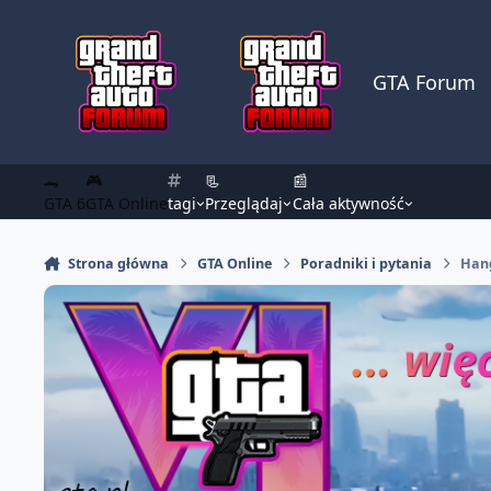
Skocz do zawartości
GTA Forum
🐊
🎮
📃
📰
GTA 6
GTA Online
tagi
Przeglądaj
Cała aktywność
Strona główna
GTA Online
Poradniki i pytania
Hang