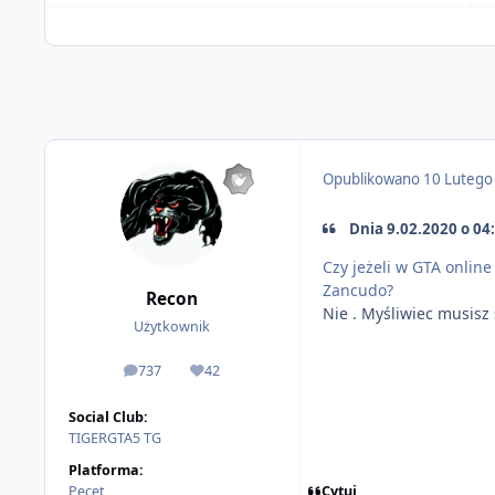
Opublikowano
10 Lutego
Dnia 9.02.2020 o 04:
Czy jeżeli w GTA onlin
Zancudo?
Recon
Nie . Myśliwiec musisz
Użytkownik
737
42
odpowiedzi
Reputacja
Social Club:
TIGERGTA5 TG
Platforma:
Cytuj
Pecet