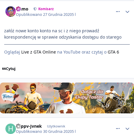
comment_61407
Namo
Komisarz
Opublikowano
27 Grudnia 2020
5 l
załóż nowe konto konto na sc i z niego prowadź
korespondencję w sprawie odzyskania dostępu do starego
Oglądaj
Live z GTA Online
na YouTube oraz czytaj o
GTA 6
Cytuj
comment_61456
H_ppv-Jvnek
Użytkownik
Opublikowano
30 Grudnia 2020
5 l