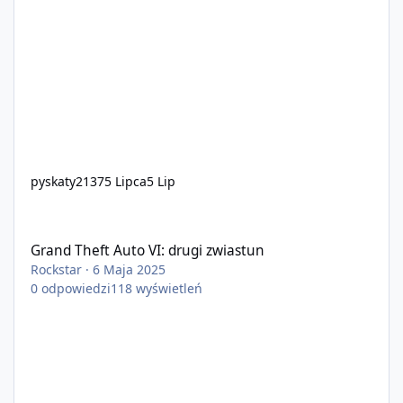
pyskaty2137
5 Lipca
5 Lip
Grand Theft Auto VI: drugi zwiastun
Grand Theft Auto VI: drugi zwiastun
Rockstar
·
6 Maja 2025
0
odpowiedzi
118
wyświetleń