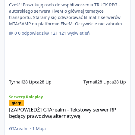
Cześć! Poszukuję osób do współtworzenia TRUCK RPG -
autorskiego serwera FiveM o głównej tematyce
transportu. Staramy się odwzorować klimat z serwerów
MTA/SAMP na platformie FIveM. Oczywiście nie zabraknie
kontentu dla graczy którzy chcą robić coś innego niż
0 odpowiedzi
121 wyświetleń
jeździć ciężarówką. Projekt tworzony jest od podstaw z
naciskiem na jakość wykonania, bezpieczeństwo,
optymalizację oraz długoterminowy rozwój. Nie bazujemy
na przypadkowo pobranych skryptach większość
systemów powstaje pod potrzeby serwer
Tyrnail
28 Lipca
28 Lip
Tyrnail
28 Lipca
28 Lip
[ZAPOWIEDŹ] GTArealm - Tekstowy serwer RP będący prawdziwą
Serwery Roleplay
gtarp
[ZAPOWIEDŹ] GTArealm - Tekstowy serwer RP
będący prawdziwą alternatywą
GTArealm
·
1 Maja