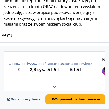
nie mam dostępu do e-maila, który został użyty do
założenia tego konta ORAZ na dowód tego wysłałem
jedno zdjęcie zawierające pudełkową wersję gry z
kodem aktywacyjnym, na dolę kartkę z napisanymi
mailami oraz ze swoim nickiem social club.
Cytuj
Naj
Odpowiedzi
Wyświetleń
Dodano
Ostatnia odpowiedź
2
2,3 tys.
5 l
5 l
5 l
5 l
Rozwiń podsumowanie tematu
Dodaj nowy temat
Odpowiedz w tym temacie