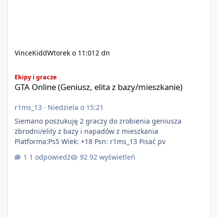
VinceKidd
Wtorek o 11:01
2 dn
GTA Online (Geniusz, elita z bazy/mieszkanie)
Ekipy i gracze
GTA Online (Geniusz, elita z bazy/mieszkanie)
r1ms_13
·
Niedziela o 15:21
Siemano poszukuję 2 graczy do zrobienia geniusza
zbrodni/elity z bazy i napadów z mieszkania
Platforma:Ps5 Wiek: +18 Psn: r1ms_13 Pisać pv
1 odpowiedź
92 wyświetleń