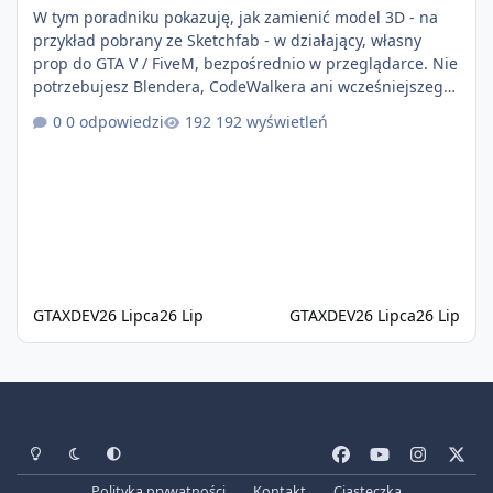
W tym poradniku pokazuję, jak zamienić model 3D - na
przykład pobrany ze Sketchfab - w działający, własny
prop do GTA V / FiveM, bezpośrednio w przeglądarce. Nie
potrzebujesz Blendera, CodeWalkera ani wcześniejszego
doświadczenia z moddingiem. W tym przykładzie
0 odpowiedzi
192 wyświetleń
używam modelu basenu, ale ta sama metoda sprawdzi
się również w przypadku wielu innych propów. W tym
filmie: Jak znaleźć i pobrać model 3D Jak
przekonwertować model GLB na prop do GTA V / FiveM
Jak przetestować prop w grze Jak napraw
GTAXDEV
26 Lipca
26 Lip
GTAXDEV
26 Lipca
26 Lip
Tryb jasny
Tryb ciemny
Preferencje systemowe
f
y
i
x
a
o
n
Polityka prywatności
Kontakt
Ciasteczka