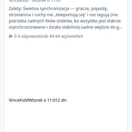
VinceKidd
·
Wtorek o 11:01
Zalety: Świetna synchronizacja — gracze, pojazdy,
strzelanina i ruchy nie „teleportują się” i nie lagują (nie
potrzeba żadnych fixów slide’ów, bo wszystko jest dobrze
zsynchronizowane i działa stabilnie) Ładne wejście do gry
+ solidny antycheat na poziomie multiplayera Wygodne
0 odpowiedzi
64 wyświetleń
pisanie własnych modów i skryptów (wsparcie C# / JS /
C++ lub możliwość napisania własnego modułu) Cena:
200$ Kontakt: Discord — vincekidd Telegram —
xvincekidd Wideo demonstracyjne:
https://youtu.be/8IrdoG8iFz4
VinceKidd
Wtorek o 11:01
2 dn