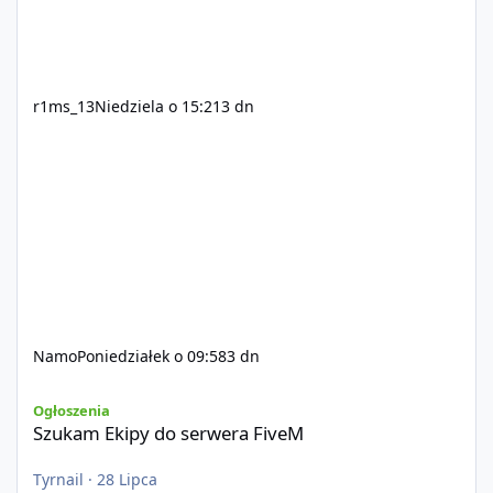
r1ms_13
Niedziela o 15:21
3 dn
Namo
Poniedziałek o 09:58
3 dn
Szukam Ekipy do serwera FiveM
Ogłoszenia
Szukam Ekipy do serwera FiveM
Tyrnail
·
28 Lipca