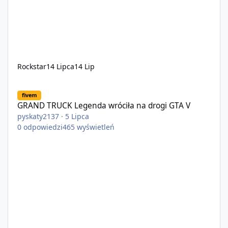
Rockstar
14 Lipca
14 Lip
GRAND TRUCK Legenda wróciła na drogi GTA V
fivem
GRAND TRUCK Legenda wróciła na drogi GTA V
pyskaty2137
·
5 Lipca
0
odpowiedzi
465
wyświetleń