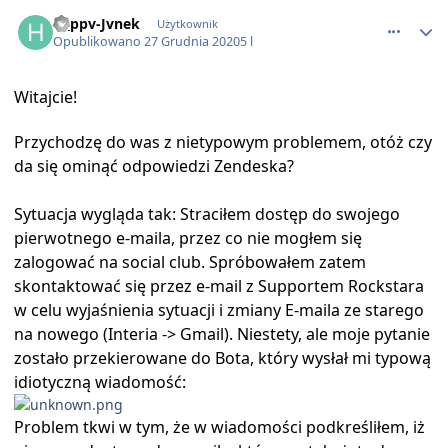
comment_61405
H_ppv-Jvnek
Użytkownik
Opublikowano
27 Grudnia 2020
5 l
Witajcie!
Przychodzę do was z nietypowym problemem, otóż czy
da się ominąć odpowiedzi Zendeska?
Sytuacja wygląda tak: Straciłem dostęp do swojego
pierwotnego e-maila, przez co nie mogłem się
zalogować na social club. Spróbowałem zatem
skontaktować się przez e-mail z Supportem Rockstara
w celu wyjaśnienia sytuacji i zmiany E-maila ze starego
na nowego (Interia -> Gmail). Niestety, ale moje pytanie
zostało przekierowane do Bota, który wysłał mi typową
idiotyczną wiadomość:
Problem tkwi w tym, że w wiadomości podkreśliłem, iż