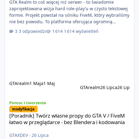
GTA Realm to coś więcej niż serwer - to świadomie
zaprojektowana wizja hard role-play’u w czysto tekstowej
formie. Projekt powstał na silniku FiveM, który wybraliśmy
nie bez powodu. To platforma oferująca ogromną
elastyczność i znacznie szybszy rozwój systemów niż w
3 odpowiedzi
1 614 wyświetleń
przypadku innych rozwiązań. Usprawniona
synchronizacja klient-serwer eliminuje problemy znane z
przeszłości i jasno pokazuje, że nowoczesne podejście
technologiczne może iść w parze ze stabilnością. Co
istotne, FiveM pozostaje jedyną
GTArealm
1 Maja
1 Maj
GTArealm
26 Lipca
26 Lip
[Poradnik] Twórz własne propy do GTA V / FiveM łatwo w przeglą
Pomoc i tworzenie
modyfikacja
[Poradnik] Twórz własne propy do GTA V / FiveM
łatwo w przeglądarce - bez Blendera i kodowania
GTAXDEV
·
26 Lipca