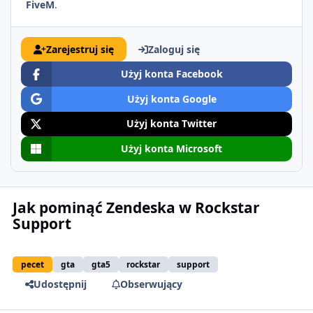
FiveM
.
Zarejestruj się
Zaloguj się
Użyj konta Facebook
Użyj konta Google
Użyj konta Twitter
Użyj konta Microsoft
Jak pominąć Zendeska w Rockstar
Support
pecet
gta
gta5
rockstar
support
Udostępnij
Obserwujący