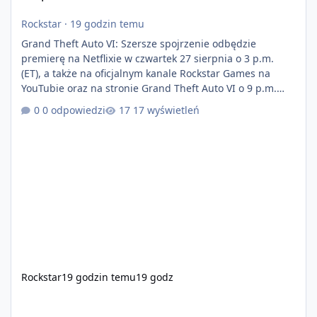
Rockstar
·
19 godzin temu
Grand Theft Auto VI: Szersze spojrzenie odbędzie
premierę na Netflixie w czwartek 27 sierpnia o 3 p.m.
(ET), a także na oficjalnym kanale Rockstar Games na
YouTubie oraz na stronie Grand Theft Auto VI o 9 p.m.
(ET) 27 sierpnia. https://netflix.com/GTAVI Grand Theft
0 odpowiedzi
17 wyświetleń
Auto VI będzie dostępne 19 listopada na PlayStation 5
oraz Xbox Series X|S. Zamów przed premierą na stronie
https://www.rockstargames.com/VI.
Rockstar
19 godzin temu
19 godz