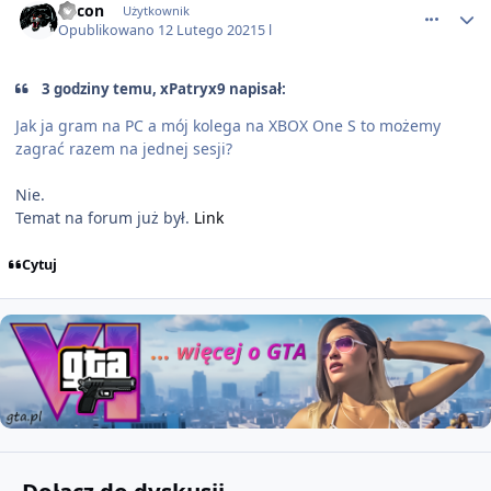
Recon
Użytkownik
Opublikowano
12 Lutego 2021
5 l
3 godziny temu, xPatryx9 napisał:
Jak ja gram na PC a mój kolega na XBOX One S to możemy
zagrać razem na jednej sesji?
Nie.
Temat na forum już był.
Link
Cytuj
Dołącz do dyskusji