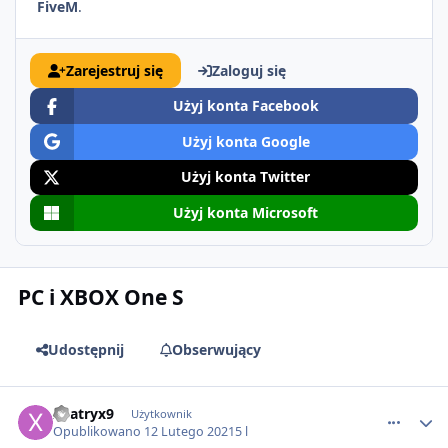
FiveM
.
Zarejestruj się
Zaloguj się
Użyj konta Facebook
Użyj konta Google
Użyj konta Twitter
Użyj konta Microsoft
PC i XBOX One S
Udostępnij
Obserwujący
comment_62897
xPatryx9
Użytkownik
Opublikowano
12 Lutego 2021
5 l