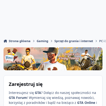
Strona główna
Gaming
Sprzęt do grania i internet
PC i
Zarejestruj się
Interesujesz się
GTA
? Dołącz do naszej społeczności na
GTA Forum
! Wymieniaj się wiedzą, poznawaj nowości,
korzystaj z poradników i bądź na bieżąco z
GTA Online
i