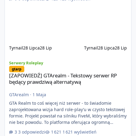
jeździć ciężarówką. Projekt tworzony jest od podstaw z
naciskiem na jakość wykonania, bezpieczeństwo,
optymalizację oraz długoterminowy rozwój. Nie bazujemy
na przypadkowo pobranych skryptach większość
systemów powstaje pod potrzeby serwer
Tyrnail
28 Lipca
28 Lip
Tyrnail
28 Lipca
28 Lip
[ZAPOWIEDŹ] GTArealm - Tekstowy serwer RP będący prawdziwą
Serwery Roleplay
gtarp
[ZAPOWIEDŹ] GTArealm - Tekstowy serwer RP
będący prawdziwą alternatywą
GTArealm
·
1 Maja
GTA Realm to coś więcej niż serwer - to świadomie
zaprojektowana wizja hard role-play’u w czysto tekstowej
formie. Projekt powstał na silniku FiveM, który wybraliśmy
nie bez powodu. To platforma oferująca ogromną
elastyczność i znacznie szybszy rozwój systemów niż w
3 odpowiedzi
1 621 wyświetleń
przypadku innych rozwiązań. Usprawniona