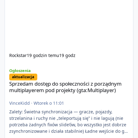
Rockstar
19 godzin temu
19 godz
Sprzedam dostęp do społeczności z porządnym multiplayerem pod
Ogłoszenia
aktualizacja
Sprzedam dostęp do społeczności z porządnym
multiplayerem pod projekty (gta:Multiplayer)
VinceKidd
·
Wtorek o 11:01
Zalety: Świetna synchronizacja — gracze, pojazdy,
strzelanina i ruchy nie „teleportują się” i nie lagują (nie
potrzeba żadnych fixów slide’ów, bo wszystko jest dobrze
zsynchronizowane i działa stabilnie) Ładne wejście do gry
+ solidny antycheat na poziomie multiplayera Wygodne