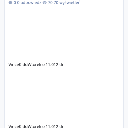
0 odpowiedzi
70 wyświetleń
pisanie własnych modów i skryptów (wsparcie C# / JS /
C++ lub możliwość napisania własnego modułu) Cena:
200$ Kontakt: Discord — vincekidd Telegram —
xvincekidd Wideo demonstracyjne:
https://youtu.be/8IrdoG8iFz4
VinceKidd
Wtorek o 11:01
2 dn
VinceKidd
Wtorek o 11:01
2 dn