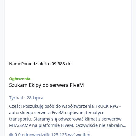
Namo
Poniedziałek o 09:58
3 dn
Szukam Ekipy do serwera FiveM
Ogłoszenia
Szukam Ekipy do serwera FiveM
Tyrnail
·
28 Lipca
Cześć! Poszukuję osób do współtworzenia TRUCK RPG -
autorskiego serwera FiveM o głównej tematyce
transportu. Staramy się odwzorować klimat z serwerów
MTA/SAMP na platformie FIveM. Oczywiście nie zabraknie
kontentu dla graczy którzy chcą robić coś innego niż
0 odpowiedzi
125 wyświetleń