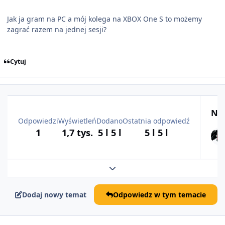
Jak ja gram na PC a mój kolega na XBOX One S to możemy
zagrać razem na jednej sesji?
Cytuj
Naj
Odpowiedzi
Wyświetleń
Dodano
Ostatnia odpowiedź
1
1,7 tys.
5 l
5 l
5 l
5 l
Rozwiń podsumowanie tematu
Dodaj nowy temat
Odpowiedz w tym temacie
comment_62902