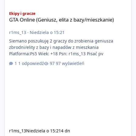
GTA Online (Geniusz, elita z bazy/mieszkanie)
Ekipy i gracze
GTA Online (Geniusz, elita z bazy/mieszkanie)
r1ms_13
·
Niedziela o 15:21
Siemano poszukuję 2 graczy do zrobienia geniusza
zbrodni/elity z bazy i napadów z mieszkania
Platforma:Ps5 Wiek: +18 Psn: r1ms_13 Pisać pv
1 odpowiedź
97 wyświetleń
r1ms_13
Niedziela o 15:21
4 dn