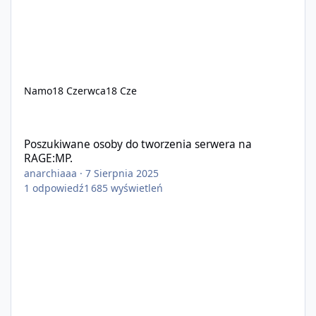
Namo
18 Czerwca
18 Cze
Poszukiwane osoby do tworzenia serwera na RAGE:MP.
Poszukiwane osoby do tworzenia serwera na
RAGE:MP.
anarchiaaa
·
7 Sierpnia 2025
1
odpowiedź
1 685
wyświetleń