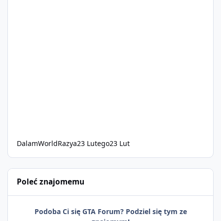
DalamWorldRazya
23 Lutego
23 Lut
Poleć znajomemu
Podoba Ci się GTA Forum? Podziel się tym ze