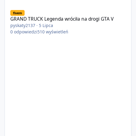
GRAND TRUCK Legenda wróciła na drogi GTA V
fivem
GRAND TRUCK Legenda wróciła na drogi GTA V
pyskaty2137
·
5 Lipca
0
odpowiedzi
510
wyświetleń