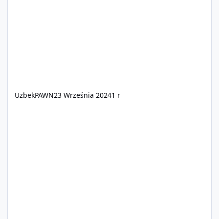
Taką możliwość zawdzięczamy dzięki nowopowstającej
platformie która przynosi nam wiele zmian, dzięki
lepszej optymalizacji i zabezpie
UzbekPAWN
23 Września 2024
1 r