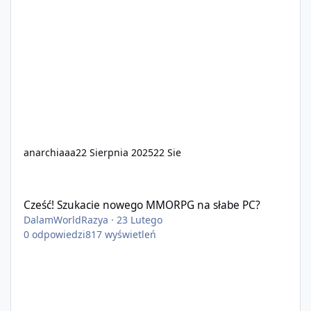
anarchiaaa
22 Sierpnia 2025
22 Sie
Cześć! Szukacie nowego MMORPG na słabe PC?
Cześć! Szukacie nowego MMORPG na słabe PC?
DalamWorldRazya
·
23 Lutego
0
odpowiedzi
817
wyświetleń