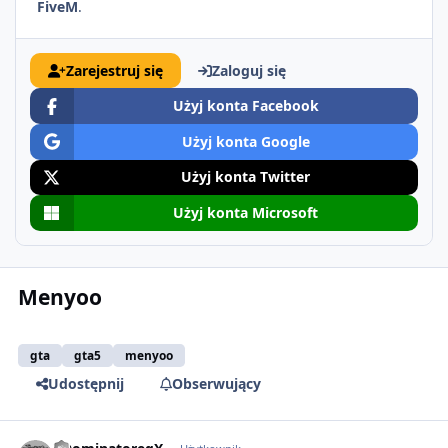
FiveM
.
Zarejestruj się
Zaloguj się
Użyj konta Facebook
Użyj konta Google
Użyj konta Twitter
Użyj konta Microsoft
Menyoo
gta
gta5
menyoo
Udostępnij
Obserwujący
comment_42888