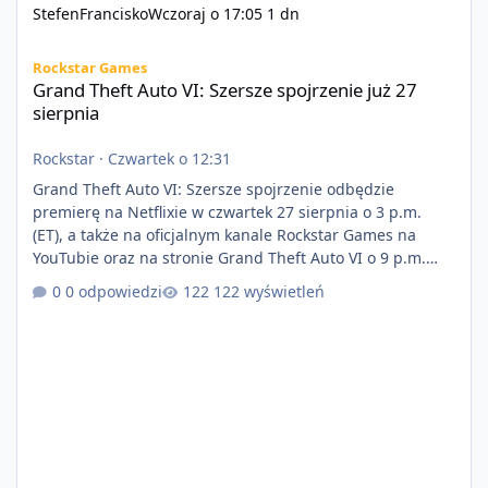
StefenFrancisko
Wczoraj o 17:05
1 dn
Grand Theft Auto VI: Szersze spojrzenie już 27 sierpnia
Rockstar Games
Grand Theft Auto VI: Szersze spojrzenie już 27
sierpnia
Rockstar
·
Czwartek o 12:31
Grand Theft Auto VI: Szersze spojrzenie odbędzie
premierę na Netflixie w czwartek 27 sierpnia o 3 p.m.
(ET), a także na oficjalnym kanale Rockstar Games na
YouTubie oraz na stronie Grand Theft Auto VI o 9 p.m.
(ET) 27 sierpnia. https://netflix.com/GTAVI Grand Theft
0 odpowiedzi
122 wyświetleń
Auto VI będzie dostępne 19 listopada na PlayStation 5
oraz Xbox Series X|S. Zamów przed premierą na stronie
https://www.rockstargames.com/VI.