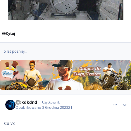
Cytuj
5 lat później...
comment_74404
Vjskdkdnd
Użytkownik
Opublikowano
3 Grudnia 2023
2 l
Cuivx