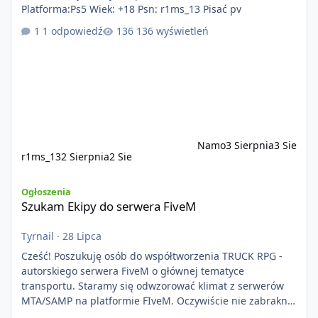
Platforma:Ps5 Wiek: +18 Psn: r1ms_13 Pisać pv
1 odpowiedź
136 wyświetleń
Namo
3 Sierpnia
3 Sie
r1ms_13
2 Sierpnia
2 Sie
Szukam Ekipy do serwera FiveM
Ogłoszenia
Szukam Ekipy do serwera FiveM
Tyrnail
·
28 Lipca
Cześć! Poszukuję osób do współtworzenia TRUCK RPG -
autorskiego serwera FiveM o głównej tematyce
transportu. Staramy się odwzorować klimat z serwerów
MTA/SAMP na platformie FIveM. Oczywiście nie zabraknie
kontentu dla graczy którzy chcą robić coś innego niż