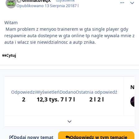
XDominatoreqX
Użytkownik
Opublikowano
13 Sierpnia 2018
7 l
Witam
Mam problem z menyoo trainerem w gta single player gdy
respawnie auta dostepne w gta online tp nagle wywala mnie z
auta i wlacz sie niewidzialnosc a autp znika.
Cytuj
Naj
Odpowiedzi
Wyświetleń
Dodano
Ostatnia odpowiedź
2
12,3 tys.
7 l
7 l
2 l
2 l
Rozwiń podsumowanie tematu
Dodaj nowy temat
Odpowiedz w tym temacie