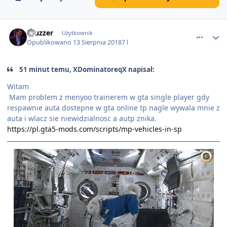
comment_42893
Cruzzer
Użytkownik
Opublikowano
13 Sierpnia 2018
7 l
51 minut temu, XDominatoreqX napisał:
Witam
Mam problem z menyoo trainerem w gta single player gdy
respawnie auta dostepne w gta online tp nagle wywala mnie z
auta i wlacz sie niewidzialnosc a autp znika.
https://pl.gta5-mods.com/scripts/mp-vehicles-in-sp