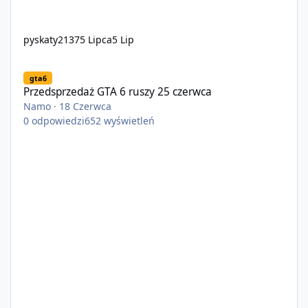
pyskaty2137
5 Lipca
5 Lip
Przedsprzedaż GTA 6 ruszy 25 czerwca
gta6
Przedsprzedaż GTA 6 ruszy 25 czerwca
Namo
·
18 Czerwca
0
odpowiedzi
652
wyświetleń