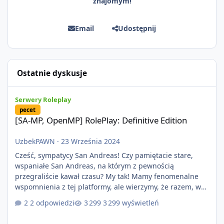
znajomym!
Email
Udostępnij
Ostatnie dyskusje
[SA-MP, OpenMP] RolePlay: Definitive Edition
Serwery Roleplay
pecet
[SA-MP, OpenMP] RolePlay: Definitive Edition
UzbekPAWN
·
23 Września 2024
Cześć, sympatycy San Andreas! Czy pamiętacie stare,
wspaniałe San Andreas, na którym z pewnością
przegraliście kawał czasu? My tak! Mamy fenomenalne
wspomnienia z tej platformy, ale wierzymy, że razem, w
nowopowstającym projekcie RolePlay: Definitive Edition
2 odpowiedzi
3 299 wyświetleń
uda nam się zbudować nowe, piękne chwile w roleplayu,
co pozwoli nam zbudować kolejne, piękne wspomnienia!