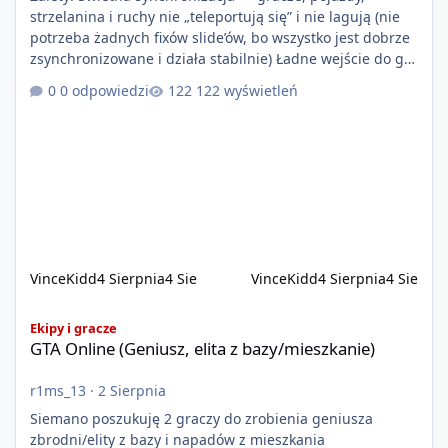
strzelanina i ruchy nie „teleportują się” i nie lagują (nie
potrzeba żadnych fixów slide’ów, bo wszystko jest dobrze
zsynchronizowane i działa stabilnie) Ładne wejście do gry
+ solidny antycheat na poziomie multiplayera Wygodne
0 odpowiedzi
122 wyświetleń
pisanie własnych modów i skryptów (wsparcie C# / JS /
C++ lub możliwość napisania własnego modułu) Cena:
200$ Kontakt: Discord — vincekidd Telegram —
xvincekidd Wideo demonstracyjne:
https://youtu.be/8IrdoG8iFz4
VinceKidd
4 Sierpnia
4 Sie
VinceKidd
4 Sierpnia
4 Sie
GTA Online (Geniusz, elita z bazy/mieszkanie)
Ekipy i gracze
GTA Online (Geniusz, elita z bazy/mieszkanie)
r1ms_13
·
2 Sierpnia
Siemano poszukuję 2 graczy do zrobienia geniusza
zbrodni/elity z bazy i napadów z mieszkania