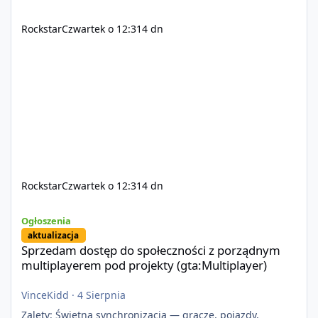
Rockstar
Czwartek o 12:31
4 dn
Rockstar
Czwartek o 12:31
4 dn
Sprzedam dostęp do społeczności z porządnym multiplayerem pod
Ogłoszenia
aktualizacja
Sprzedam dostęp do społeczności z porządnym
multiplayerem pod projekty (gta:Multiplayer)
VinceKidd
·
4 Sierpnia
Zalety: Świetna synchronizacja — gracze, pojazdy,