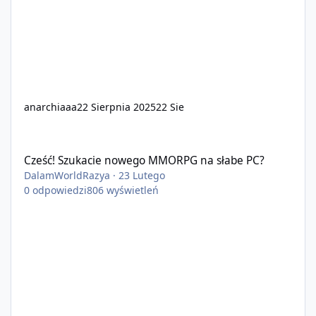
anarchiaaa
22 Sierpnia 2025
22 Sie
Cześć! Szukacie nowego MMORPG na słabe PC?
Cześć! Szukacie nowego MMORPG na słabe PC?
DalamWorldRazya
·
23 Lutego
0
odpowiedzi
806
wyświetleń