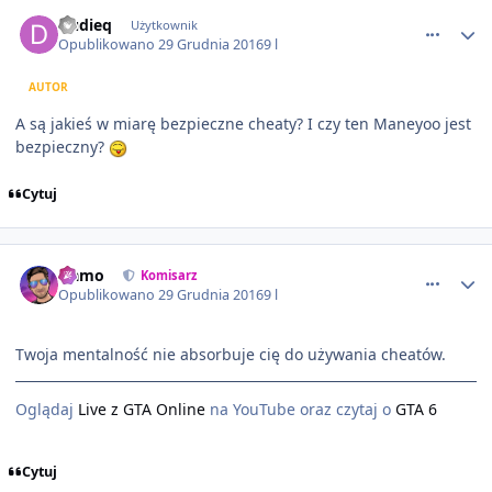
comment_8184
Dudieq
Użytkownik
Opublikowano
29 Grudnia 2016
9 l
AUTOR
A są jakieś w miarę bezpieczne cheaty? I czy ten Maneyoo jest
bezpieczny?
Cytuj
comment_8185
Namo
Komisarz
Opublikowano
29 Grudnia 2016
9 l
Twoja mentalność nie absorbuje cię do używania cheatów.
Oglądaj
Live z GTA Online
na YouTube oraz czytaj o
GTA 6
Cytuj