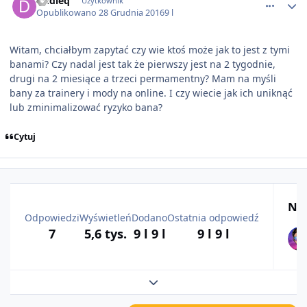
Dudieq
Użytkownik
Opublikowano
28 Grudnia 2016
9 l
Witam, chciałbym zapytać czy wie ktoś może jak to jest z tymi
banami? Czy nadal jest tak że pierwszy jest na 2 tygodnie,
drugi na 2 miesiące a trzeci permamentny? Mam na myśli
bany za trainery i mody na online. I czy wiecie jak ich uniknąć
lub zminimalizować ryzyko bana?
Cytuj
Naj
Odpowiedzi
Wyświetleń
Dodano
Ostatnia odpowiedź
7
5,6 tys.
9 l
9 l
9 l
9 l
Rozwiń podsumowanie tematu