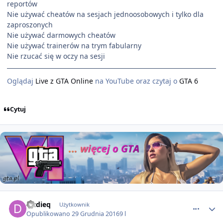
reportów
Nie używać cheatów na sesjach jednoosobowych i tylko dla
zaproszonych
Nie używać darmowych cheatów
Nie używać trainerów na trym fabularny
Nie rzucać się w oczy na sesji
Oglądaj
Live z GTA Online
na YouTube oraz czytaj o
GTA 6
Cytuj
comment_8181
Dudieq
Użytkownik
Opublikowano
29 Grudnia 2016
9 l