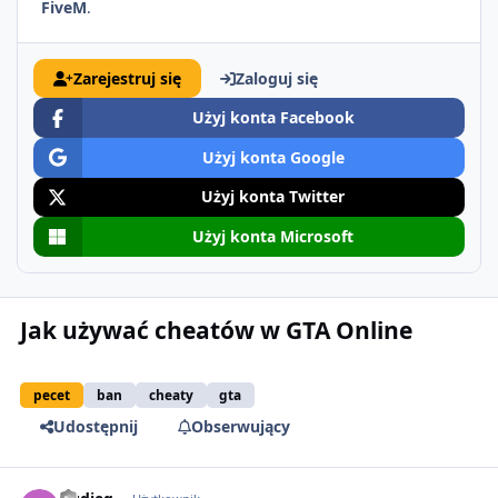
FiveM
.
Zarejestruj się
Zaloguj się
Użyj konta Facebook
Użyj konta Google
Użyj konta Twitter
Użyj konta Microsoft
Jak używać cheatów w GTA Online
pecet
ban
cheaty
gta
Udostępnij
Obserwujący
comment_8089