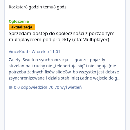
Rockstar
8 godzin temu
8 godz
Sprzedam dostęp do społeczności z porządnym multiplayerem pod
Ogłoszenia
aktualizacja
Sprzedam dostęp do społeczności z porządnym
multiplayerem pod projekty (gta:Multiplayer)
VinceKidd
·
Wtorek o 11:01
Zalety: Świetna synchronizacja — gracze, pojazdy,
strzelanina i ruchy nie „teleportują się” i nie lagują (nie
potrzeba żadnych fixów slide’ów, bo wszystko jest dobrze
zsynchronizowane i działa stabilnie) Ładne wejście do gry
+ solidny antycheat na poziomie multiplayera Wygodne
0 odpowiedzi
70 wyświetleń
pisanie własnych modów i skryptów (wsparcie C# / JS /
C++ lub możliwość napisania własnego modułu) Cena:
200$ Kontakt: Discord — vincekidd Telegram —
xvincekidd Wideo demonstracyjne:
https://youtu.be/8IrdoG8iFz4