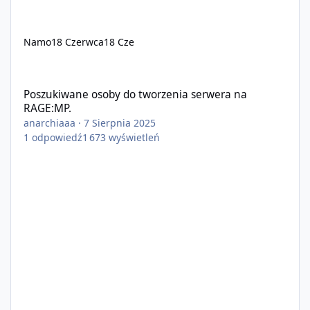
Namo
18 Czerwca
18 Cze
Poszukiwane osoby do tworzenia serwera na RAGE:MP.
Poszukiwane osoby do tworzenia serwera na
RAGE:MP.
anarchiaaa
·
7 Sierpnia 2025
1
odpowiedź
1 673
wyświetleń