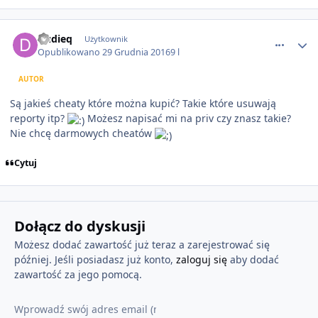
comment_8186
Dudieq
Użytkownik
Opublikowano
29 Grudnia 2016
9 l
AUTOR
Są jakieś cheaty które można kupić? Takie które usuwają
reporty itp?
Możesz napisać mi na priv czy znasz takie?
Nie chcę darmowych cheatów
Cytuj
Dołącz do dyskusji
Możesz dodać zawartość już teraz a zarejestrować się
później. Jeśli posiadasz już konto,
zaloguj się
aby dodać
zawartość za jego pomocą.