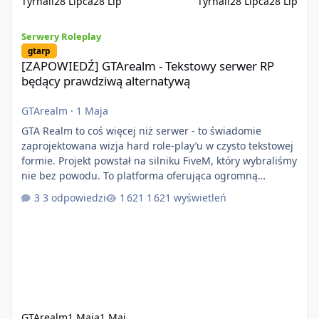
Tyrnail
28 Lipca
28 Lip
Tyrnail
28 Lipca
28 Lip
[ZAPOWIEDŹ] GTArealm - Tekstowy serwer RP będący prawdziwą
Serwery Roleplay
gtarp
[ZAPOWIEDŹ] GTArealm - Tekstowy serwer RP
będący prawdziwą alternatywą
GTArealm
·
1 Maja
GTA Realm to coś więcej niż serwer - to świadomie
zaprojektowana wizja hard role-play’u w czysto tekstowej
formie. Projekt powstał na silniku FiveM, który wybraliśmy
nie bez powodu. To platforma oferująca ogromną
elastyczność i znacznie szybszy rozwój systemów niż w
3 odpowiedzi
1 621 wyświetleń
przypadku innych rozwiązań. Usprawniona
synchronizacja klient-serwer eliminuje problemy znane z
przeszłości i jasno pokazuje, że nowoczesne podejście
technologiczne może iść w parze ze stabilnością. Co
istotne, FiveM pozostaje jedyną
GTArealm
1 Maja
1 Maj