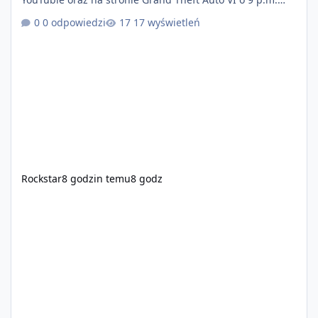
(ET) 27 sierpnia. https://netflix.com/GTAVI Grand Theft
0 odpowiedzi
17 wyświetleń
Auto VI będzie dostępne 19 listopada na PlayStation 5
oraz Xbox Series X|S. Zamów przed premierą na stronie
https://www.rockstargames.com/VI.
Rockstar
8 godzin temu
8 godz