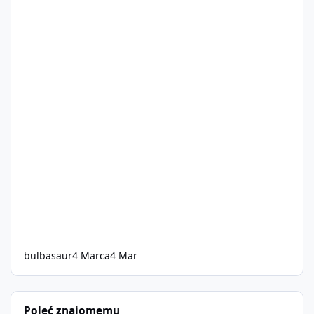
bulbasaur
4 Marca
4 Mar
Poleć znajomemu