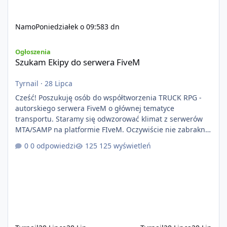
Namo
Poniedziałek o 09:58
3 dn
Szukam Ekipy do serwera FiveM
Ogłoszenia
Szukam Ekipy do serwera FiveM
Tyrnail
·
28 Lipca
Cześć! Poszukuję osób do współtworzenia TRUCK RPG -
autorskiego serwera FiveM o głównej tematyce
transportu. Staramy się odwzorować klimat z serwerów
MTA/SAMP na platformie FIveM. Oczywiście nie zabraknie
kontentu dla graczy którzy chcą robić coś innego niż
0 odpowiedzi
125 wyświetleń
jeździć ciężarówką. Projekt tworzony jest od podstaw z
naciskiem na jakość wykonania, bezpieczeństwo,
optymalizację oraz długoterminowy rozwój. Nie bazujemy
na przypadkowo pobranych skryptach większość
systemów powstaje pod potrzeby serwer