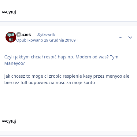
Cytuj
comment_8183
Maciek
Użytkownik
Opublikowano
29 Grudnia 2016
9 l
Czyli jakbym chciał respić hajs np. Modem od was? Tym
Maneyoo?
jak chcesz to moge ci zrobic respienie kasy przez menyoo ale
bierzez full odpowiedzialnosc za moje konto
Cytuj