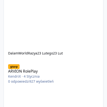
DalamWorldRazya
23 Lutego
23 Lut
ARVION RolePlay
gtarp
ARVION RolePlay
KendriX
·
4 Stycznia
0
odpowiedzi
927
wyświetleń