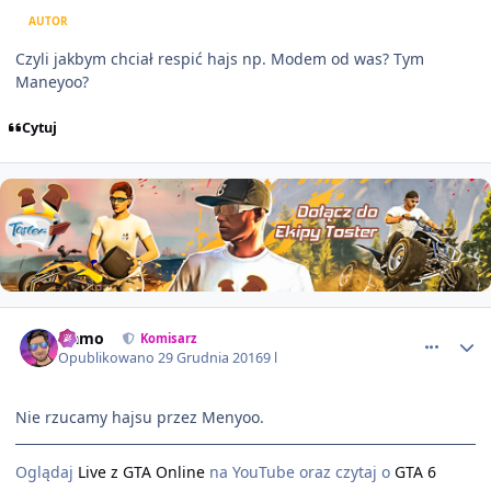
AUTOR
Czyli jakbym chciał respić hajs np. Modem od was? Tym
Maneyoo?
Cytuj
comment_8182
Namo
Komisarz
Opublikowano
29 Grudnia 2016
9 l
Nie rzucamy hajsu przez Menyoo.
Oglądaj
Live z GTA Online
na YouTube oraz czytaj o
GTA 6