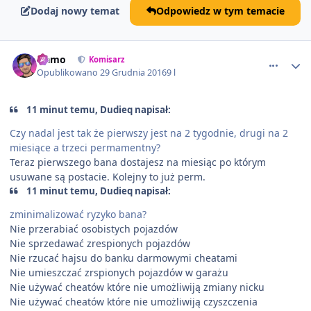
Dodaj nowy temat
Odpowiedz w tym temacie
comment_8093
Namo
Komisarz
Opublikowano
29 Grudnia 2016
9 l
11 minut temu, Dudieq napisał:
Czy nadal jest tak że pierwszy jest na 2 tygodnie, drugi na 2
miesiące a trzeci permamentny?
Teraz pierwszego bana dostajesz na miesiąc po którym
usuwane są postacie. Kolejny to już perm.
11 minut temu, Dudieq napisał:
zminimalizować ryzyko bana?
Nie przerabiać osobistych pojazdów
Nie sprzedawać zrespionych pojazdów
Nie rzucać hajsu do banku darmowymi cheatami
Nie umieszczać zrspionych pojazdów w garażu
Nie używać cheatów które nie umożliwiją zmiany nicku
Nie używać cheatów które nie umożliwiją czyszczenia