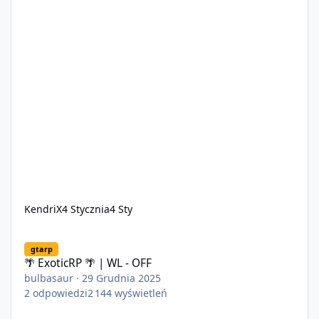
KendriX
4 Stycznia
4 Sty
🌴 ExoticRP 🌴 | WL - OFF
gtarp
🌴 ExoticRP 🌴 | WL - OFF
bulbasaur
·
29 Grudnia 2025
2
odpowiedzi
2 144
wyświetleń