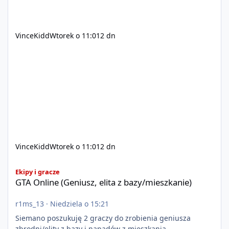
VinceKidd
Wtorek o 11:01
2 dn
VinceKidd
Wtorek o 11:01
2 dn
GTA Online (Geniusz, elita z bazy/mieszkanie)
Ekipy i gracze
GTA Online (Geniusz, elita z bazy/mieszkanie)
r1ms_13
·
Niedziela o 15:21
Siemano poszukuję 2 graczy do zrobienia geniusza
zbrodni/elity z bazy i napadów z mieszkania