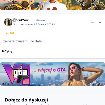
comment_50994
czarek547
Użytkownik
Opublikowano
21 Marca 2019
7 l
AUTOR
zainstalowalem i co dalej
Cytuj
Dołącz do dyskusji