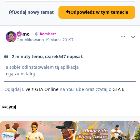
Dodaj nowy temat
Odpowiedz w tym temacie
comment_50974
Namo
Komisarz
Opublikowano
19 Marca 2019
7 l
2 minuty temu, czarek547 napisał:
ja sobie odinstaowalem tą aplikacja
to ją zainstaluj
Oglądaj
Live z GTA Online
na YouTube oraz czytaj o
GTA 6
Cytuj