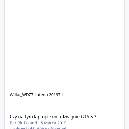
Wilku_WDZ
7 Lutego 2019
7 l
Czy na tym laptopie mi udźwignie GTA 5 ?
Czy na tym laptopie mi udźwignie GTA 5 ?
Bart3k_Poland
·
5 Marca 2019
1
odpowiedź
4 598
wyświetleń