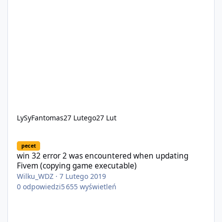
LySyFantomas
27 Lutego
27 Lut
win 32 error 2 was encountered when updating Fivem (copying 
pecet
win 32 error 2 was encountered when updating
Fivem (copying game executable)
Wilku_WDZ
·
7 Lutego 2019
0
odpowiedzi
5 655
wyświetleń