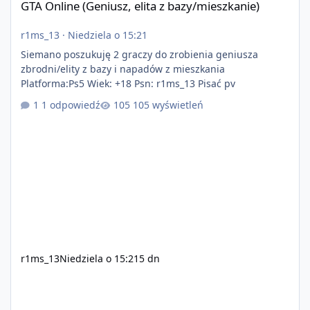
GTA Online (Geniusz, elita z bazy/mieszkanie)
r1ms_13
·
Niedziela o 15:21
Siemano poszukuję 2 graczy do zrobienia geniusza
zbrodni/elity z bazy i napadów z mieszkania
Platforma:Ps5 Wiek: +18 Psn: r1ms_13 Pisać pv
1 odpowiedź
105 wyświetleń
r1ms_13
Niedziela o 15:21
5 dn