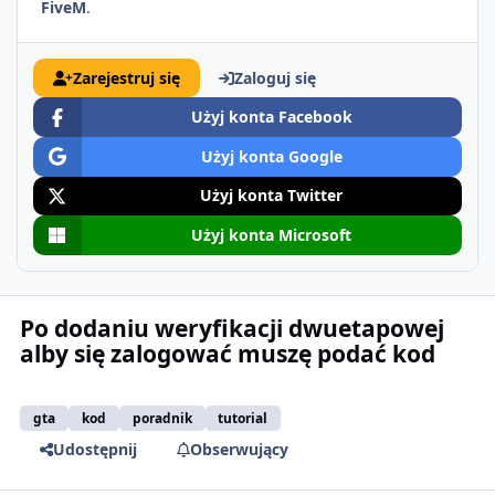
FiveM
.
Zarejestruj się
Zaloguj się
Użyj konta Facebook
Użyj konta Google
Użyj konta Twitter
Użyj konta Microsoft
Po dodaniu weryfikacji dwuetapowej
alby się zalogować muszę podać kod
gta
kod
poradnik
tutorial
Udostępnij
Obserwujący