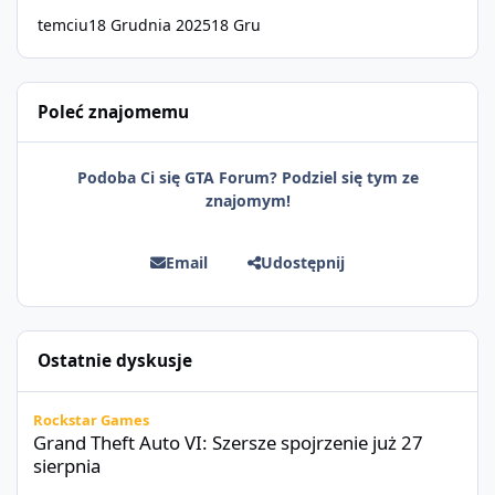
temciu
18 Grudnia 2025
18 Gru
Poleć znajomemu
Podoba Ci się GTA Forum? Podziel się tym ze
znajomym!
Email
Udostępnij
Ostatnie dyskusje
Grand Theft Auto VI: Szersze spojrzenie już 27 sierpnia
Rockstar Games
Grand Theft Auto VI: Szersze spojrzenie już 27
sierpnia