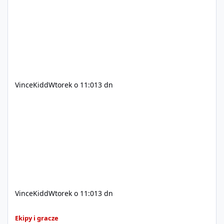
200$ Kontakt: Discord — vincekidd Telegram —
xvincekidd Wideo demonstracyjne:
https://youtu.be/8IrdoG8iFz4
VinceKidd
Wtorek o 11:01
3 dn
VinceKidd
Wtorek o 11:01
3 dn
GTA Online (Geniusz, elita z bazy/mieszkanie)
Ekipy i gracze