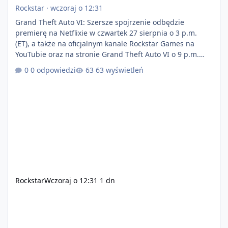
Rockstar
·
wczoraj o 12:31
Grand Theft Auto VI: Szersze spojrzenie odbędzie
premierę na Netflixie w czwartek 27 sierpnia o 3 p.m.
(ET), a także na oficjalnym kanale Rockstar Games na
YouTubie oraz na stronie Grand Theft Auto VI o 9 p.m.
(ET) 27 sierpnia. https://netflix.com/GTAVI Grand Theft
0 odpowiedzi
63 wyświetleń
Auto VI będzie dostępne 19 listopada na PlayStation 5
oraz Xbox Series X|S. Zamów przed premierą na stronie
https://www.rockstargames.com/VI.
Rockstar
Wczoraj o 12:31
1 dn