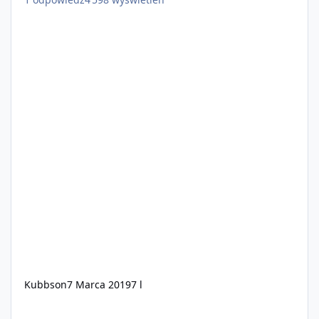
Kubbson
7 Marca 2019
7 l
💎 AmethystRP | WL-OFF 💎