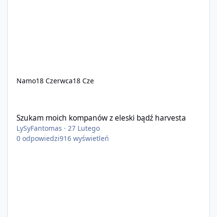
Namo
18 Czerwca
18 Cze
Szukam moich kompanów z eleski bądź harvesta
Szukam moich kompanów z eleski bądź harvesta
LySyFantomas
·
27 Lutego
0
odpowiedzi
916
wyświetleń