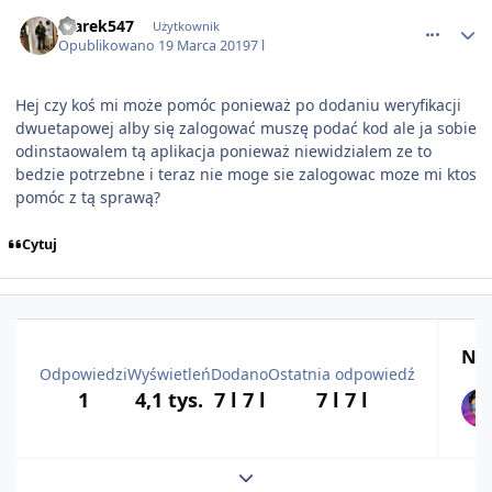
comment_50973
czarek547
Użytkownik
Opublikowano
19 Marca 2019
7 l
Hej czy koś mi może pomóc ponieważ po dodaniu weryfikacji
dwuetapowej alby się zalogować muszę podać kod ale ja sobie
odinstaowalem tą aplikacja ponieważ niewidzialem ze to
bedzie potrzebne i teraz nie moge sie zalogowac moze mi ktos
pomóc z tą sprawą?
Cytuj
Naj
Odpowiedzi
Wyświetleń
Dodano
Ostatnia odpowiedź
1
4,1 tys.
7 l
7 l
7 l
7 l
Rozwiń podsumowanie tematu