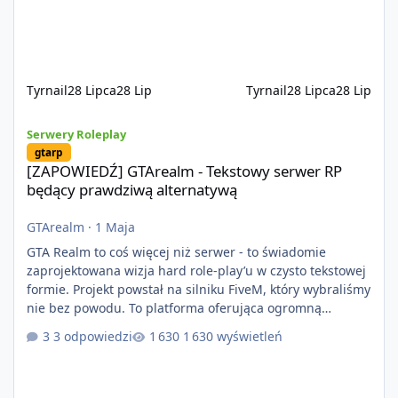
na przypadkowo pobranych skryptach większość
systemów powstaje pod potrzeby serwer
Tyrnail
28 Lipca
28 Lip
Tyrnail
28 Lipca
28 Lip
[ZAPOWIEDŹ] GTArealm - Tekstowy serwer RP będący prawdziwą
Serwery Roleplay
gtarp
[ZAPOWIEDŹ] GTArealm - Tekstowy serwer RP
będący prawdziwą alternatywą
GTArealm
·
1 Maja
GTA Realm to coś więcej niż serwer - to świadomie
zaprojektowana wizja hard role-play’u w czysto tekstowej
formie. Projekt powstał na silniku FiveM, który wybraliśmy
nie bez powodu. To platforma oferująca ogromną
elastyczność i znacznie szybszy rozwój systemów niż w
3 odpowiedzi
1 630 wyświetleń
przypadku innych rozwiązań. Usprawniona
synchronizacja klient-serwer eliminuje problemy znane z
przeszłości i jasno pokazuje, że nowoczesne podejście