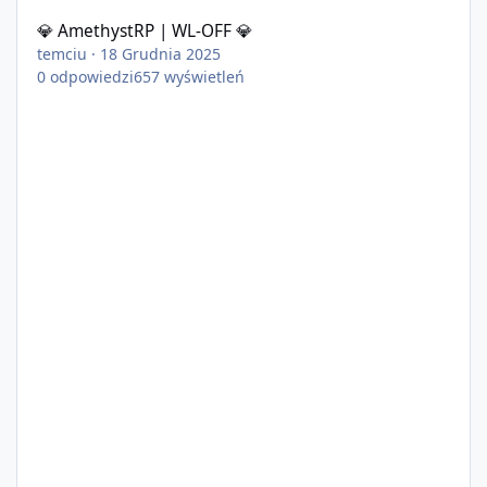
💎 AmethystRP | WL-OFF 💎
temciu
·
18 Grudnia 2025
0
odpowiedzi
657
wyświetleń