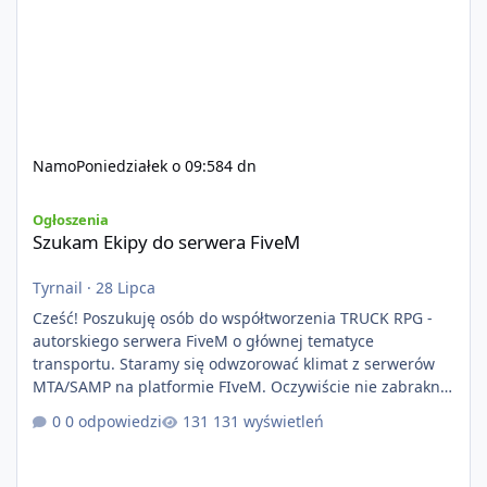
Namo
Poniedziałek o 09:58
4 dn
Szukam Ekipy do serwera FiveM
Ogłoszenia
Szukam Ekipy do serwera FiveM
Tyrnail
·
28 Lipca
Cześć! Poszukuję osób do współtworzenia TRUCK RPG -
autorskiego serwera FiveM o głównej tematyce
transportu. Staramy się odwzorować klimat z serwerów
MTA/SAMP na platformie FIveM. Oczywiście nie zabraknie
kontentu dla graczy którzy chcą robić coś innego niż
0 odpowiedzi
131 wyświetleń
jeździć ciężarówką. Projekt tworzony jest od podstaw z
naciskiem na jakość wykonania, bezpieczeństwo,
optymalizację oraz długoterminowy rozwój. Nie bazujemy