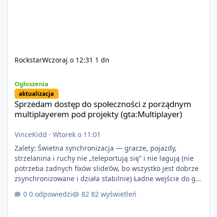
Rockstar
Wczoraj o 12:31
1 dn
Sprzedam dostęp do społeczności z porządnym multiplayerem pod
Ogłoszenia
aktualizacja
Sprzedam dostęp do społeczności z porządnym
multiplayerem pod projekty (gta:Multiplayer)
VinceKidd
·
Wtorek o 11:01
Zalety: Świetna synchronizacja — gracze, pojazdy,
strzelanina i ruchy nie „teleportują się” i nie lagują (nie
potrzeba żadnych fixów slide’ów, bo wszystko jest dobrze
zsynchronizowane i działa stabilnie) Ładne wejście do gry
+ solidny antycheat na poziomie multiplayera Wygodne
0 odpowiedzi
82 wyświetleń
pisanie własnych modów i skryptów (wsparcie C# / JS /
C++ lub możliwość napisania własnego modułu) Cena: