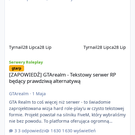
jeździć ciężarówką. Projekt tworzony jest od podstaw z
naciskiem na jakość wykonania, bezpieczeństwo,
optymalizację oraz długoterminowy rozwój. Nie bazujemy
na przypadkowo pobranych skryptach większość
systemów powstaje pod potrzeby serwer
Tyrnail
28 Lipca
28 Lip
Tyrnail
28 Lipca
28 Lip
[ZAPOWIEDŹ] GTArealm - Tekstowy serwer RP będący prawdziwą
Serwery Roleplay
gtarp
[ZAPOWIEDŹ] GTArealm - Tekstowy serwer RP
będący prawdziwą alternatywą
GTArealm
·
1 Maja
GTA Realm to coś więcej niż serwer - to świadomie
zaprojektowana wizja hard role-play’u w czysto tekstowej
formie. Projekt powstał na silniku FiveM, który wybraliśmy
nie bez powodu. To platforma oferująca ogromną
elastyczność i znacznie szybszy rozwój systemów niż w
3 odpowiedzi
1 630 wyświetleń
przypadku innych rozwiązań. Usprawniona