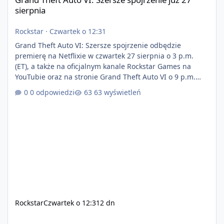
sierpnia
Rockstar
·
Czwartek o 12:31
Grand Theft Auto VI: Szersze spojrzenie odbędzie
premierę na Netflixie w czwartek 27 sierpnia o 3 p.m.
(ET), a także na oficjalnym kanale Rockstar Games na
YouTubie oraz na stronie Grand Theft Auto VI o 9 p.m.
(ET) 27 sierpnia. https://netflix.com/GTAVI Grand Theft
0 odpowiedzi
63 wyświetleń
Auto VI będzie dostępne 19 listopada na PlayStation 5
oraz Xbox Series X|S. Zamów przed premierą na stronie
https://www.rockstargames.com/VI.
Rockstar
Czwartek o 12:31
2 dn