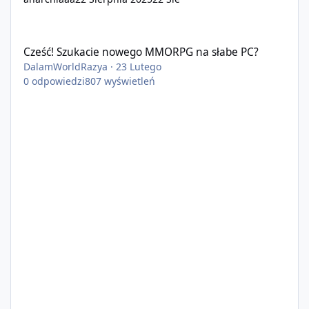
Cześć! Szukacie nowego MMORPG na słabe PC?
Cześć! Szukacie nowego MMORPG na słabe PC?
DalamWorldRazya
·
23 Lutego
0
odpowiedzi
807
wyświetleń