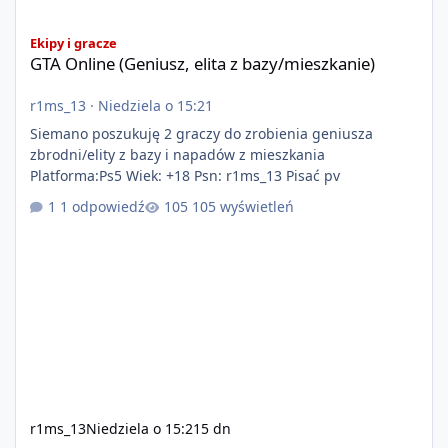
GTA Online (Geniusz, elita z bazy/mieszkanie)
Ekipy i gracze
GTA Online (Geniusz, elita z bazy/mieszkanie)
r1ms_13
·
Niedziela o 15:21
Siemano poszukuję 2 graczy do zrobienia geniusza
zbrodni/elity z bazy i napadów z mieszkania
Platforma:Ps5 Wiek: +18 Psn: r1ms_13 Pisać pv
1 odpowiedź
105 wyświetleń
r1ms_13
Niedziela o 15:21
5 dn