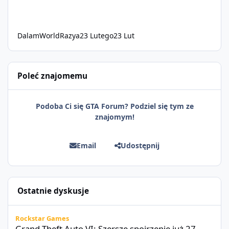
DalamWorldRazya
23 Lutego
23 Lut
Poleć znajomemu
Podoba Ci się GTA Forum? Podziel się tym ze
znajomym!
Email
Udostępnij
Ostatnie dyskusje
Grand Theft Auto VI: Szersze spojrzenie już 27 sierpnia
Rockstar Games
Grand Theft Auto VI: Szersze spojrzenie już 27