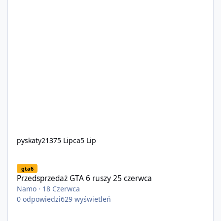
pyskaty2137
5 Lipca
5 Lip
Przedsprzedaż GTA 6 ruszy 25 czerwca
gta6
Przedsprzedaż GTA 6 ruszy 25 czerwca
Namo
·
18 Czerwca
0
odpowiedzi
629
wyświetleń