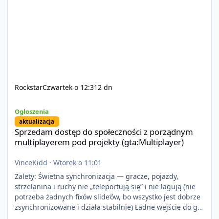
Rockstar
Czwartek o 12:31
2 dn
Sprzedam dostęp do społeczności z porządnym multiplayerem pod
Ogłoszenia
aktualizacja
Sprzedam dostęp do społeczności z porządnym
multiplayerem pod projekty (gta:Multiplayer)
VinceKidd
·
Wtorek o 11:01
Zalety: Świetna synchronizacja — gracze, pojazdy,
strzelanina i ruchy nie „teleportują się” i nie lagują (nie
potrzeba żadnych fixów slide’ów, bo wszystko jest dobrze
zsynchronizowane i działa stabilnie) Ładne wejście do gry
+ solidny antycheat na poziomie multiplayera Wygodne