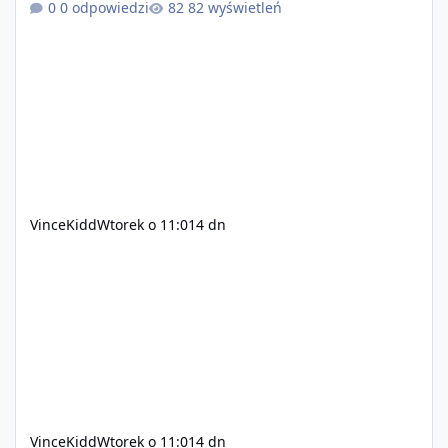
0 odpowiedzi
82 wyświetleń
pisanie własnych modów i skryptów (wsparcie C# / JS /
C++ lub możliwość napisania własnego modułu) Cena:
200$ Kontakt: Discord — vincekidd Telegram —
xvincekidd Wideo demonstracyjne:
https://youtu.be/8IrdoG8iFz4
VinceKidd
Wtorek o 11:01
4 dn
VinceKidd
Wtorek o 11:01
4 dn