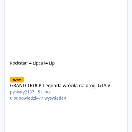
Rockstar
14 Lipca
14 Lip
GRAND TRUCK Legenda wróciła na drogi GTA V
fivem
GRAND TRUCK Legenda wróciła na drogi GTA V
pyskaty2137
·
5 Lipca
0
odpowiedzi
477
wyświetleń