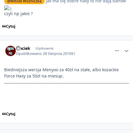
jak ma się dobre haxy to nie dają banów
@Witold Woźniczka
czyli np jakie ?
Cytuj
comment_2476
Maciek
Użytkownik
Opublikowano
28 Sierpnia 2016
9 l
Biedniejsza wersja Menyoo za 40zł na stałe, albo kozackie
Force Haxy za 50zł na miesiąc.
Cytuj