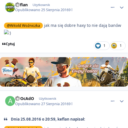
keflan
Użytkownik
Opublikowano
25 Sierpnia 2016
9 l
jak ma się dobre haxy to nie dają banów
@Witold Woźniczka
Cytuj
1
1
comment_2475
AvOcAdO
Użytkownik
Opublikowano
27 Sierpnia 2016
9 l
Dnia 25.08.2016 o 20:59, keflan napisał: