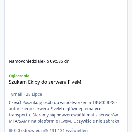
Namo
Poniedziałek o 09:58
5 dn
Szukam Ekipy do serwera FiveM
Ogłoszenia
Szukam Ekipy do serwera FiveM
Tyrnail
·
28 Lipca
Cześć! Poszukuję osób do współtworzenia TRUCK RPG -
autorskiego serwera FiveM o głównej tematyce
transportu. Staramy się odwzorować klimat z serwerów
MTA/SAMP na platformie FIveM. Oczywiście nie zabraknie
kontentu dla graczy którzy chcą robić coś innego niż
0 odpowiedzi
131 wyświetleń