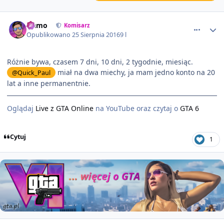
comment_2412
Namo
Komisarz
Opublikowano
25 Sierpnia 2016
9 l
Różnie bywa, czasem 7 dni, 10 dni, 2 tygodnie, miesiąc.
miał na dwa miechy, ja mam jedno konto na 20
@Quick_Paul
lat a inne permanentnie.
Oglądaj
Live z GTA Online
na YouTube oraz czytaj o
GTA 6
Cytuj
1
comment_2413