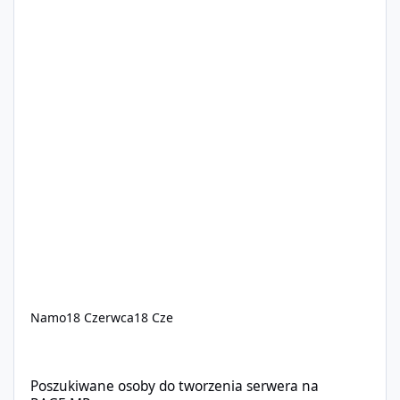
Namo
18 Czerwca
18 Cze
Poszukiwane osoby do tworzenia serwera na RAGE:MP.
Poszukiwane osoby do tworzenia serwera na