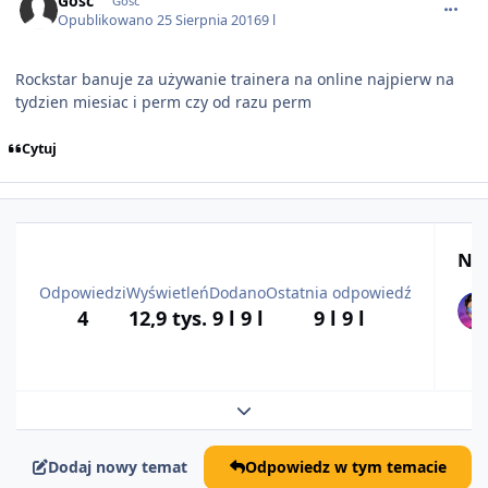
Gość
Gość
Opublikowano
25 Sierpnia 2016
9 l
Rockstar banuje za używanie trainera na online najpierw na
tydzien miesiac i perm czy od razu perm
Cytuj
Naj
Odpowiedzi
Wyświetleń
Dodano
Ostatnia odpowiedź
4
12,9 tys.
9 l
9 l
9 l
9 l
Rozwiń podsumowanie tematu
Dodaj nowy temat
Odpowiedz w tym temacie