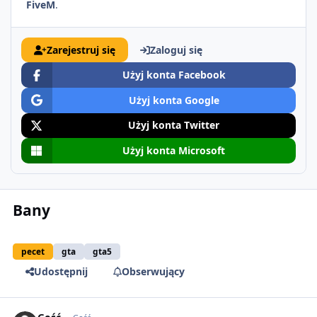
FiveM
.
Zarejestruj się
Zaloguj się
Użyj konta Facebook
Użyj konta Google
Użyj konta Twitter
Użyj konta Microsoft
Bany
pecet
gta
gta5
Udostępnij
Obserwujący
comment_2411