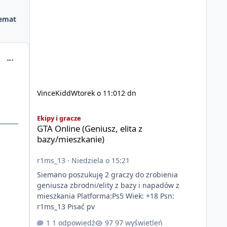
emat
comment_37843
VinceKidd
Wtorek o 11:01
2 dn
GTA Online (Geniusz, elita z bazy/mieszkanie)
Ekipy i gracze
GTA Online (Geniusz, elita z
bazy/mieszkanie)
r1ms_13
·
Niedziela o 15:21
Siemano poszukuję 2 graczy do zrobienia
geniusza zbrodni/elity z bazy i napadów z
mieszkania Platforma:Ps5 Wiek: +18 Psn:
r1ms_13 Pisać pv
1 odpowiedź
97 wyświetleń