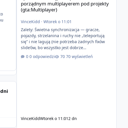
porządnym multiplayerem pod projekty
(gta:Multiplayer)
to
nu
VinceKidd
·
Wtorek o 11:01
Zalety: Świetna synchronizacja — gracze,
pojazdy, strzelanina i ruchy nie „teleportują
się” i nie lagują (nie potrzeba żadnych fixów
slide’ów, bo wszystko jest dobrze
zsynchronizowane i działa stabilnie) Ładne
0 odpowiedzi
70 wyświetleń
wejście do gry + solidny antycheat na poziomie
multiplayera Wygodne pisanie własnych
modów i skryptów (wsparcie C# / JS / C++ lub
możliwość napisania własnego modułu) Cena:
200$ Kontakt: Discord — vincekidd Telegram —
xvincekidd Wideo demonstracyjne:
 dni
https://youtu.be/8IrdoG8iFz4
VinceKidd
Wtorek o 11:01
2 dn