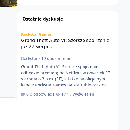
Ostatnie dyskusje
Grand Theft Auto VI: Szersze spojrzenie już 27 sierpnia
Rockstar Games
Grand Theft Auto VI: Szersze spojrzenie
już 27 sierpnia
Rockstar
·
19 godzin temu
Grand Theft Auto VI: Szersze spojrzenie
odbędzie premierę na Netflixie w czwartek 27
sierpnia o 3 p.m. (ET), a także na oficjalnym
kanale Rockstar Games na YouTubie oraz na
stronie Grand Theft Auto VI o 9 p.m. (ET) 27
0 odpowiedzi
17 wyświetleń
sierpnia. https://netflix.com/GTAVI Grand Theft
Auto VI będzie dostępne 19 listopada na
PlayStation 5 oraz Xbox Series X|S. Zamów
przed premierą na stronie
https://www.rockstargames.com/VI.