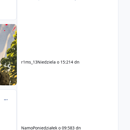
r1ms_13
Niedziela o 15:21
4 dn
comment_37864
Namo
Poniedziałek o 09:58
3 dn