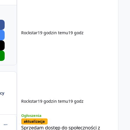
Rockstar
19 godzin temu
19 godz
cy
Rockstar
19 godzin temu
19 godz
Sprzedam dostęp do społeczności z porządnym multiplayer
Ogłoszenia
aktualizacja
comment_37771
Sprzedam dostęp do społeczności z