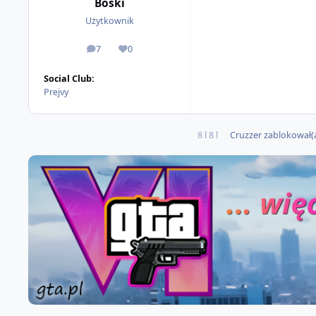
Boski
Użytkownik
7
0
odpowiedzi
Reputacja
Social Club:
Prejvy
8 l
8 l
Cruzzer
zablokował(a