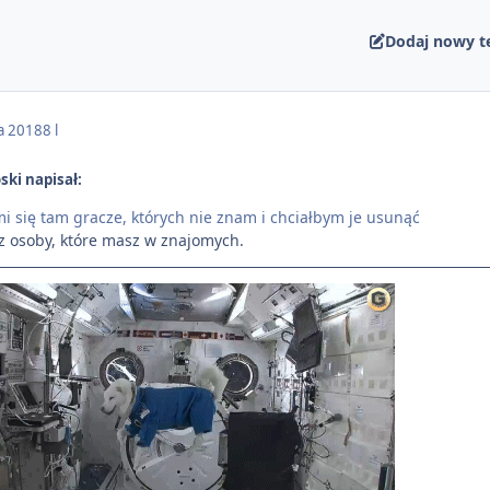
Dodaj nowy t
a 2018
8 l
ski napisał:
i się tam gracze, których nie znam i chcia
łbym je usuną
ć
az osoby, które masz w znajomych.