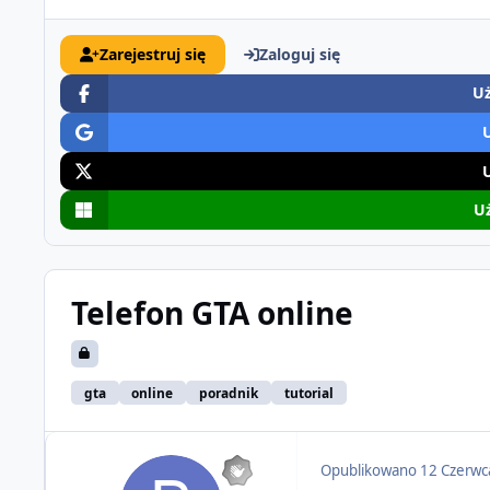
Zarejestruj się
Zaloguj się
Uż
Uż
Telefon GTA online
gta
online
poradnik
tutorial
Opublikowano
12 Czerwc