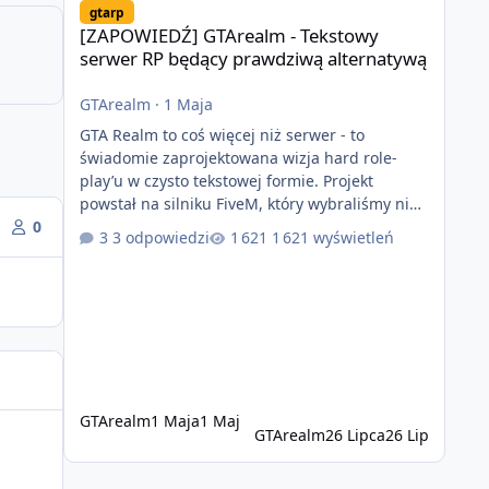
gtarp
[ZAPOWIEDŹ] GTArealm - Tekstowy
serwer RP będący prawdziwą alternatywą
GTArealm
·
1 Maja
GTA Realm to coś więcej niż serwer - to
świadomie zaprojektowana wizja hard role-
play’u w czysto tekstowej formie. Projekt
powstał na silniku FiveM, który wybraliśmy nie
bez powodu. To platforma oferująca ogromną
0
3 odpowiedzi
1 621 wyświetleń
elastyczność i znacznie szybszy rozwój
systemów niż w przypadku innych rozwiązań.
Usprawniona synchronizacja klient-serwer
eliminuje problemy znane z przeszłości i jasno
pokazuje, że nowoczesne podejście
technologiczne może iść w parze ze
stabilnością. Co istotne, FiveM pozostaje jedyną
GTArealm
1 Maja
1 Maj
GTArealm
26 Lipca
26 Lip