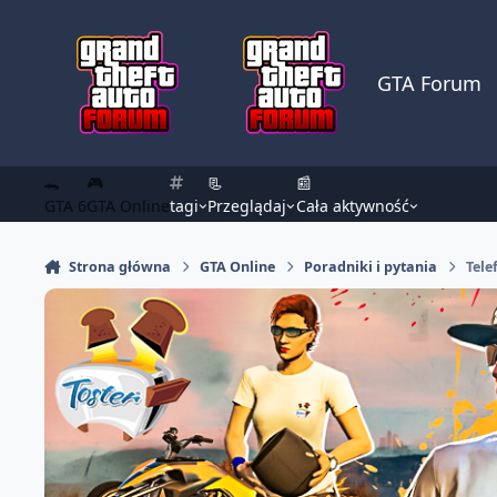
Skocz do zawartości
GTA Forum
🐊
🎮
📃
📰
GTA 6
GTA Online
tagi
Przeglądaj
Cała aktywność
Strona główna
GTA Online
Poradniki i pytania
Tele