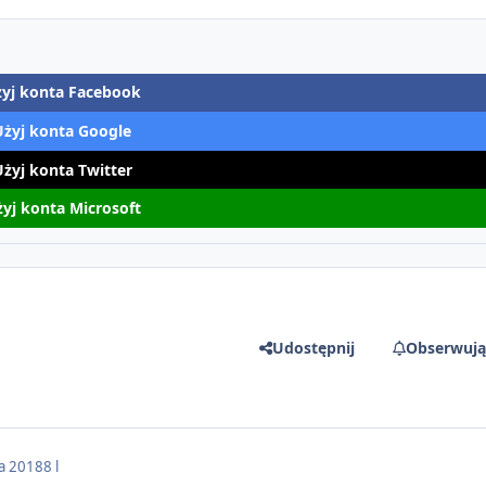
yj konta Facebook
Użyj konta Google
Użyj konta Twitter
yj konta Microsoft
Udostępnij
Obserwują
a 2018
8 l