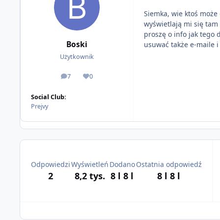
Siemka, wie ktoś może
wyświetlają mi się tam 
proszę o info jak tego
Boski
usuwać także e-maile i
Użytkownik
7
0
odpowiedzi
Reputacja
Social Club:
Prejvy
Odpowiedzi
Wyświetleń
Dodano
Ostatnia odpowiedź
2
8,2 tys.
8 l
8 l
8 l
8 l