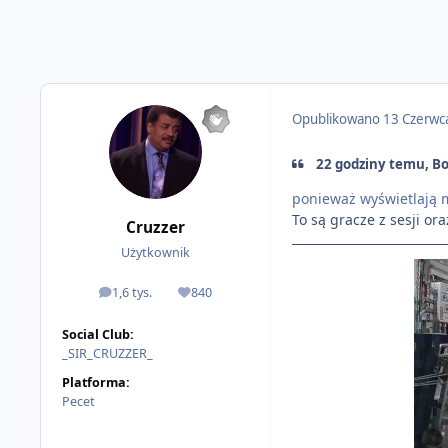
Opublikowano
13 Czerwc
22 godziny temu, Bo
ponieważ
wyświetlają m
To są gracze z sesji or
Cruzzer
Użytkownik
1,6 tys.
840
odpowiedzi
Reputacja
Social Club:
_SIR_CRUZZER_
Platforma:
Pecet