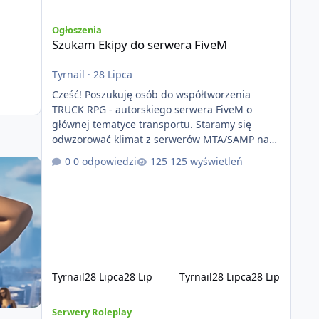
Szukam Ekipy do serwera FiveM
Ogłoszenia
Szukam Ekipy do serwera FiveM
Tyrnail
·
28 Lipca
Cześć! Poszukuję osób do współtworzenia
TRUCK RPG - autorskiego serwera FiveM o
głównej tematyce transportu. Staramy się
odwzorować klimat z serwerów MTA/SAMP na
platformie FIveM. Oczywiście nie zabraknie
0 odpowiedzi
125 wyświetleń
kontentu dla graczy którzy chcą robić coś
innego niż jeździć ciężarówką. Projekt tworzony
jest od podstaw z naciskiem na jakość
wykonania, bezpieczeństwo, optymalizację oraz
długoterminowy rozwój. Nie bazujemy na
przypadkowo pobranych skryptach większość
systemów powstaje pod potrzeby serwer
Tyrnail
28 Lipca
28 Lip
Tyrnail
28 Lipca
28 Lip
[ZAPOWIEDŹ] GTArealm - Tekstowy serwer RP będący praw
Serwery Roleplay