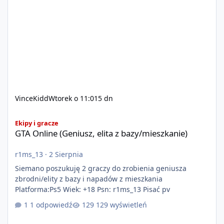
VinceKidd
Wtorek o 11:01
5 dn
GTA Online (Geniusz, elita z bazy/mieszkanie)
Ekipy i gracze
GTA Online (Geniusz, elita z bazy/mieszkanie)
r1ms_13
·
2 Sierpnia
Siemano poszukuję 2 graczy do zrobienia geniusza
zbrodni/elity z bazy i napadów z mieszkania
Platforma:Ps5 Wiek: +18 Psn: r1ms_13 Pisać pv
1 odpowiedź
129 wyświetleń