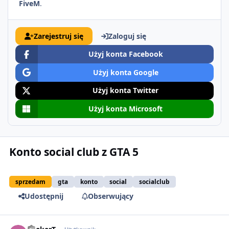
FiveM
.
Zarejestruj się
Zaloguj się
Użyj konta Facebook
Użyj konta Google
Użyj konta Twitter
Użyj konta Microsoft
Konto social club z GTA 5
sprzedam
gta
konto
social
socialclub
Udostępnij
Obserwujący
comment_50957