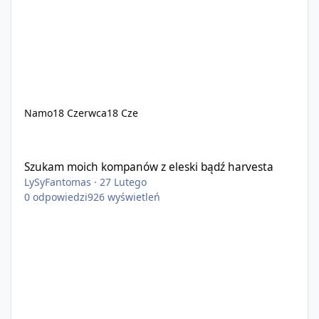
Namo
18 Czerwca
18 Cze
Szukam moich kompanów z eleski bądź harvesta
Szukam moich kompanów z eleski bądź harvesta
LySyFantomas
·
27 Lutego
0
odpowiedzi
926
wyświetleń