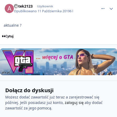
comment_54054
antek2123
Użytkownik
Opublikowano
11 Października 2019
6 l
aktualne ?
Cytuj
Dołącz do dyskusji
Możesz dodać zawartość już teraz a zarejestrować się
później. Jeśli posiadasz już konto,
zaloguj się
aby dodać
zawartość za jego pomocą.