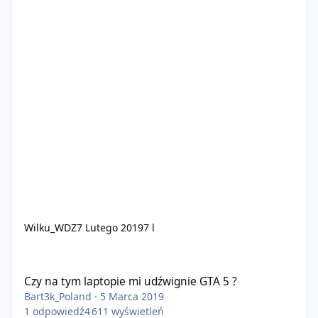
Wilku_WDZ
7 Lutego 2019
7 l
Czy na tym laptopie mi udźwignie GTA 5 ?
Czy na tym laptopie mi udźwignie GTA 5 ?
Bart3k_Poland
·
5 Marca 2019
1
odpowiedź
4 611
wyświetleń