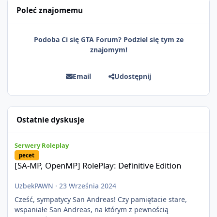
Poleć znajomemu
Podoba Ci się GTA Forum? Podziel się tym ze
znajomym!
Email
Udostępnij
Ostatnie dyskusje
[SA-MP, OpenMP] RolePlay: Definitive Edition
Serwery Roleplay
pecet
[SA-MP, OpenMP] RolePlay: Definitive Edition
UzbekPAWN
·
23 Września 2024
Cześć, sympatycy San Andreas! Czy pamiętacie stare,
wspaniałe San Andreas, na którym z pewnością