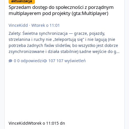
aktualizacja
Sprzedam dostęp do społeczności z porządnym
multiplayerem pod projekty (gta:Multiplayer)
VinceKidd
·
Wtorek o 11:01
Zalety: Świetna synchronizacja — gracze, pojazdy,
strzelanina i ruchy nie „teleportują się” i nie lagują (nie
potrzeba żadnych fixów slide’ów, bo wszystko jest dobrze
zsynchronizowane i działa stabilnie) Ładne wejście do gry
+ solidny antycheat na poziomie multiplayera Wygodne
0 odpowiedzi
107 wyświetleń
pisanie własnych modów i skryptów (wsparcie C# / JS /
C++ lub możliwość napisania własnego modułu) Cena:
200$ Kontakt: Discord — vincekidd Telegram —
xvincekidd Wideo demonstracyjne:
https://youtu.be/8IrdoG8iFz4
VinceKidd
Wtorek o 11:01
5 dn