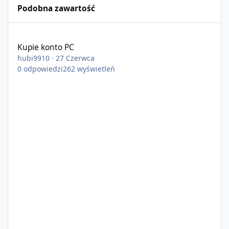
Podobna zawartość
Kupie konto PC
Kupie konto PC
hubi9910
·
27 Czerwca
0
odpowiedzi
262
wyświetleń