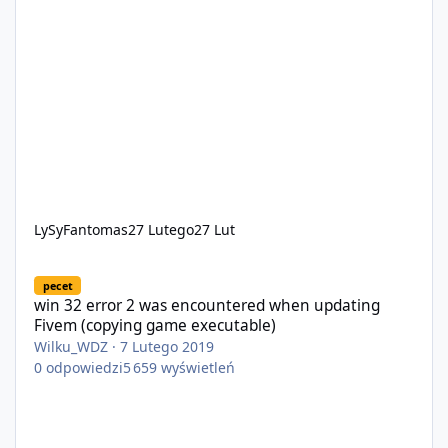
LySyFantomas
27 Lutego
27 Lut
win 32 error 2 was encountered when updating Fivem (copying 
pecet
win 32 error 2 was encountered when updating
Fivem (copying game executable)
Wilku_WDZ
·
7 Lutego 2019
0
odpowiedzi
5 659
wyświetleń