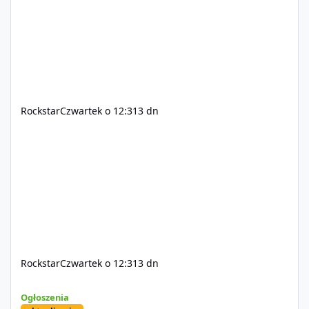
Rockstar
Czwartek o 12:31
3 dn
Rockstar
Czwartek o 12:31
3 dn
Sprzedam dostęp do społeczności z porządnym multiplayerem pod
Ogłoszenia