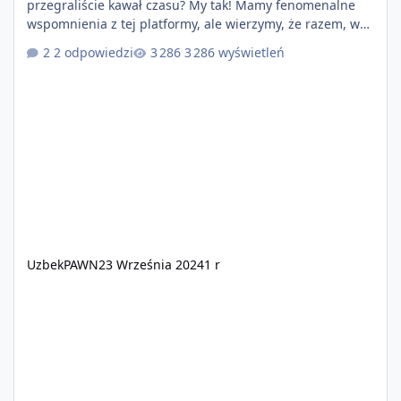
przegraliście kawał czasu? My tak! Mamy fenomenalne
wspomnienia z tej platformy, ale wierzymy, że razem, w
nowopowstającym projekcie RolePlay: Definitive Edition
2 odpowiedzi
3 286 wyświetleń
uda nam się zbudować nowe, piękne chwile w roleplayu,
co pozwoli nam zbudować kolejne, piękne wspomnienia!
Taką możliwość zawdzięczamy dzięki nowopowstającej
platformie która przynosi nam wiele zmian, dzięki
lepszej optymalizacji i zabezpie
UzbekPAWN
23 Września 2024
1 r