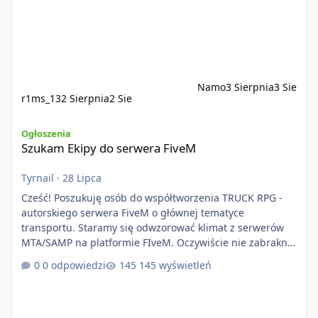
Namo
3 Sierpnia
3 Sie
r1ms_13
2 Sierpnia
2 Sie
Szukam Ekipy do serwera FiveM
Ogłoszenia
Szukam Ekipy do serwera FiveM
Tyrnail
·
28 Lipca
Cześć! Poszukuję osób do współtworzenia TRUCK RPG -
autorskiego serwera FiveM o głównej tematyce
transportu. Staramy się odwzorować klimat z serwerów
MTA/SAMP na platformie FIveM. Oczywiście nie zabraknie
kontentu dla graczy którzy chcą robić coś innego niż
0 odpowiedzi
145 wyświetleń
jeździć ciężarówką. Projekt tworzony jest od podstaw z
naciskiem na jakość wykonania, bezpieczeństwo,
optymalizację oraz długoterminowy rozwój. Nie bazujemy
na przypadkowo pobranych skryptach większość