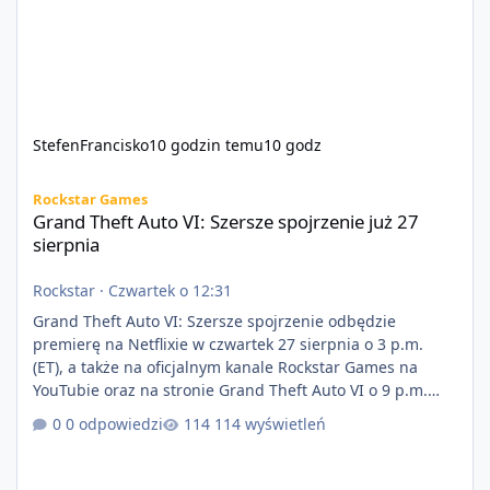
StefenFrancisko
10 godzin temu
10 godz
Grand Theft Auto VI: Szersze spojrzenie już 27 sierpnia
Rockstar Games
Grand Theft Auto VI: Szersze spojrzenie już 27
sierpnia
Rockstar
·
Czwartek o 12:31
Grand Theft Auto VI: Szersze spojrzenie odbędzie
premierę na Netflixie w czwartek 27 sierpnia o 3 p.m.
(ET), a także na oficjalnym kanale Rockstar Games na
YouTubie oraz na stronie Grand Theft Auto VI o 9 p.m.
(ET) 27 sierpnia. https://netflix.com/GTAVI Grand Theft
0 odpowiedzi
114 wyświetleń
Auto VI będzie dostępne 19 listopada na PlayStation 5
oraz Xbox Series X|S. Zamów przed premierą na stronie
https://www.rockstargames.com/VI.